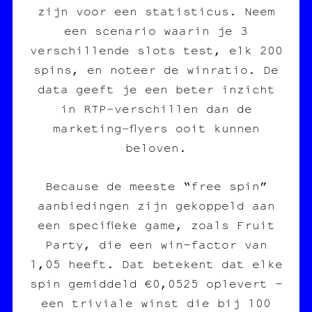
zijn voor een statisticus. Neem
een scenario waarin je 3
verschillende slots test, elk 200
spins, en noteer de winratio. De
data geeft je een beter inzicht
in RTP‑verschillen dan de
marketing‑flyers ooit kunnen
beloven.
Because de meeste “free spin”
aanbiedingen zijn gekoppeld aan
een specifieke game, zoals Fruit
Party, die een win-factor van
1,05 heeft. Dat betekent dat elke
spin gemiddeld €0,0525 oplevert –
een triviale winst die bij 100