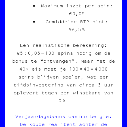
Maximum inzet per spin:
€0,05
Gemiddelde RTP slot:
96,5 %
Een realistische berekening:
€5 ÷ 0,05 = 100 spins nodig om de
bonus te “ontvangen”. Maar met de
40x eis moet je 100 × 40 = 4 000
spins blijven spelen, wat een
tijdsinvestering van circa 3 uur
oplevert tegen een winstkans van
0 %.
Verjaardagsbonus casino belgie:
De koude realiteit achter de