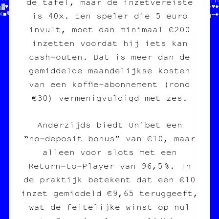
de tafel, maar de inzetvereiste
╗▓╚«╚║│¤┐╬■○▒╗·♦╬♠※■╝§║□☆§»†¤//                       //¶†□☆·•♥♦┐
is 40x. Een speler die 5 euro
※■╝»≈┘»■¶▒╬★┌□☆░║»╝♥○▓└╗·┌♠≡·///////////////////////////§♣╝«★╗─♠
invult, moet dan minimaal €200
inzetten voordat hij iets kan
cash‑outen. Dat is meer dan de
gemiddelde maandelijkse kosten
van een koffie‑abonnement (rond
€30) vermenigvuldigd met zes.
Anderzijds biedt Unibet een
“no‑deposit bonus” van €10, maar
alleen voor slots met een
Return‑to‑Player van 96,5 %. In
de praktijk betekent dat een €10
inzet gemiddeld €9,65 teruggeeft,
wat de feitelijke winst op nul