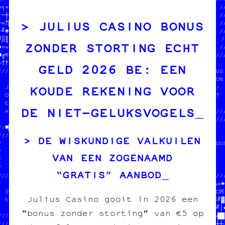
▒┐»·♣┼░•└░•§‡└▒♣■¶//  DONNE-NOUS  //on          //             //
┐─┼★☆»┐♣¤┌═╔┐‡♠○║└//  TON POGNON  //            // DONNE-NOUS  //
JULIUS CASINO BONUS
┘«†▓█╗╔«║»╚═└●┐─░†//  STP MERCI   //le darkweb  // TON POGNON  //
•└♠┐♦★╬╝┘┘♠‡╚‡¤·♣┼//  JEAN-CHAT   //            // STP MERCI   //
╝▒║※≈□★≡┼☆─¤●†└¤¤★/////////////////////////////////JEAN-CHAT   //
ZONDER STORTING ECHT
●¤»†♥§└└╬♦▓╝♣─┼•║┌/█//                           //            //
■╔¶♣‡╔†♣♣▓┘♦♣¶♥¤≡┘┐·//  JEAN-CHAT ET MOOMIN      ////////////////
└††┌║┐•╬□•░─†≡┼§▒▓╔│//  ONT MANGÉ TOUS LES SOUS  ///             
GELD 2026 BE: EEN
//////////////////////  EN CROQUETTES            ///  DONNE-NOUS 
                    //  HELP HELP                ///  TON POGNON 
KOUDE REKENING VOOR
  JEAN-CHAT ET MOOMI//                           ///  STP MERCI  
  ONT MANGÉ TOUS LES////////////////////////////////  JEAN-CHAT  
  EN CROQUETTES            ///♠•┐♠╝─¶▓○■┐†╚╔─†♥♥†│//             
DE NIET‑GELUKSVOGELS
  HELP HELP                ///≡╗▒♠□»☆║╗─●└♣┘‡·╚·─▓///////////////
                           ///┘★♣§╝•═┼///////////////////////////
//■▓//////★///////│♦///☆//╬/□░┼»█╚♦≡♥═//                         
//////////////////////////////♥╝♣¤║¤╬≡//  5X48Z$ZM\89G¥N£PXU4    
DE WISKUNDIGE VALKUILEN
/                           //│●╬░»└♣§//  £\5&&RJA=TZL¥TAQK1 ¥M9N
/  $$$  DU POGNON  $$$      //╗═║┘♥░╬♦//  $5 O|3NE/KRO5          
VAN EEN ZOGENAAMD
/  POUR COPIE CARBONE ASBL  //○¤■♥♦║○─//3QXCX&3J¥Q=PR¥WXKAR#*$AM3
/                           //·╝┐┼╝┌░║//                         
“GRATIS” AANBOD
///////////////////////////////┘░‡•╝■┼///////////////////////////
                              //■╗♥≡☆╔‡☆※┼··♠╝•▓┘─§─║‡·▓§♦█»░§«└═
  SOUTENIR LE PROJET          //////////////////////////▒╬≡♥░♠□※╔
Julius Casino gooit in 2026 een
  tout pour l'image imprimée  //                      //┼·└▒○※╝▓♠
                              // PAPIER /// CARBONE   //□▒«‡┼║╝│★
“bonus zonder storting” van €5 op
//////////////////////////////// fanzine /// édition  //▓║╗┌※«██‡
///////////////////////////////  charleroi /// diy    //□«║»└║┼┼░