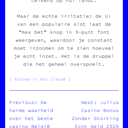
telkens op nul landt.
Maar de echte irritatie: de UI
van een populaire slot laat de
“max bet” knop in 9‑punt font
weergeven, waardoor je constant
moet inzoomen om te zien hoeveel
je echt inzet. Het is de druppel
die het geheel overspoelt.
Posted in Non classé
Previous:
De
Next:
Julius
harde waarheid
Casino Bonus
NAVIGATION
over het beste
Zonder Storting
DE
casino België
Echt Geld 2026