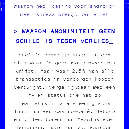
█•//  POUR COPIE CARBONE ASBL  ////  100% transwallon          //
Waarom het “casino voor android”
┌╗//                           ////  100% légal                /
meer stress brengt dan winst
WAAROM ANONIMITEIT GEEN
SCHILD IS TEGEN VERLIES
Stel je voor: je stapt in een
site waar je geen KYC‑procedures
krijgt, maar waar 2,5 % van alle
transacties in verborgen kosten
verdwijnt, vergelijkbaar met een
“VIP”-status die net zo
realistisch is als een gratis
lunch in een casino‑café. Bet365
en Unibet tonen hun “exclusieve”
bonussen, maar hun voorwaarden