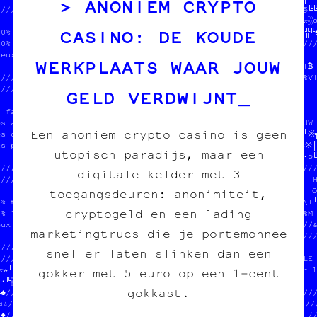
ANONIEM CRYPTO
/////////////////////////////////////  des cartes postales  //§╚╚
                   ★≈ ╗  //•★≡«┼┌·‡//  des posters          //«░○
CASINO: DE KOUDE
00% transwallon          //≡○♥※※░═¶//                       //╬╚
00% légal  //////////////////////////////////////////////////////
ieux que su//                              //                    
WERKPLAATS WAAR JOUW
           //  SOUTENIR LE PROJET          //JEAN-CHAT ET MOOMIN 
/////////////  tout pour l'image imprimée  //ONT MANGÉ TOUS LES S
/////////////                              //EN CROQUETTES       
GELD VERDWIJNT
           //////////////////////////////////HELP HELP           
n fait des //                           ///                      
es affiches////////////////////////////////////†////※////////////

Een anoniem crypto casino is geen
es cartes postales  //«♦□╚╔┐▓≈─▓§♠┐«•·═☆♣▓♥≈└┌≡║†┼¶†¶┐■═•║┌¤§─└※╗
es posters          //≈♣└■╗«¶♥■┌§■■┘»¶═╚»※□┌─┼»§•§≡≡♦┐☆╬●╬┐○♣§※│
utopisch paradijs, maar een
                    //╝»─†╚▓└═□○┘·§■═¶★┼┘●·▒┘─♥»┌★★┘═░│¶└└─║≈≡·○╚
//////////////////////░•≡♦║●♣♣▓╗≈////////////////////////////////
digitale kelder met 3
//////////////////////////«│¶♥┐╝═//                              
                        /┘└□·│※♣※//  SOUTENIR LE PROJET         
toegangsdeuren: anonimiteit,
0% transwallon          /─■»●★■║╗//  tout pour l'image imprimée └
cryptogeld en een lading
0% légal                //□┘░¶≡·┘//                              
eux que sur le darkweb  /////////////////////////////////////////
marketingtrucs die je portemonnee
                        //                      /////////////////
////////////////////////// transwallon          ///              
sneller laten slinken dan een
////////////////////  100% légal                ///  SOUTENIR LE 
«»┘┘╬♥☆♠●»·╗»★▓※═♥//  mieux que sur le darkweb  ///  tout pour l
gokker met 5 euro op een 1‑cent
··╚▒┐·█‡♠□╚‡║■♣╔※█//                            ///              
gokkast.
═♠///////////////////////////////////////////////////////////////
¤☆//                           //////////////////////////////////
¶♦//  $$$  DU POGNON  $$$      ////                            //