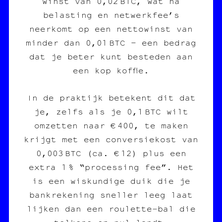
winst van 0,02 BTC, wat na
belasting en netwerkfee’s
neerkomt op een nettowinst van
minder dan 0,01 BTC – een bedrag
dat je beter kunt besteden aan
een kop koffie.
In de praktijk betekent dit dat
je, zelfs als je 0,1 BTC wilt
omzetten naar € 400, te maken
krijgt met een conversiekost van
0,003 BTC (ca. € 12) plus een
extra 1 % “processing fee”. Het
is een wiskundige duik die je
bankrekening sneller leeg laat
lijken dan een roulette‑bal die