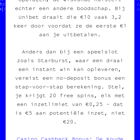
†□//  100% légal                ////  EN CROQUETTES            //
echter een andere boodschap. Bij
≡│//  mieux que sur le darkweb  ////  HELP HELP                /
Unibet draait die €10 vaak 3,2
keer door voordat ze de eerste €1
aan je uitbetalen.
Anders dan bij een speelslot
zoals Starburst, waar een draai
een instant win kan opleveren,
vereist een no‑deposit bonus een
stap‑voor‑stap berekening. Stel,
je krijgt 20 free spins, elk met
een inzetlimiet van €0,25 – dat
is €5 aan potentiële inzet, niet
€20.
Casino Cashback Bonus: De Koude