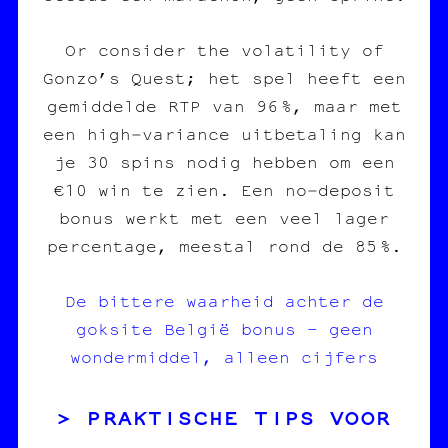
Or consider the volatility of
Gonzo’s Quest; het spel heeft een
gemiddelde RTP van 96 %, maar met
een high‑variance uitbetaling kan
je 30 spins nodig hebben om een
€10 win te zien. Een no‑deposit
bonus werkt met een veel lager
percentage, meestal rond de 85 %.
De bittere waarheid achter de
goksite België bonus – geen
wondermiddel, alleen cijfers
PRAKTISCHE TIPS VOOR