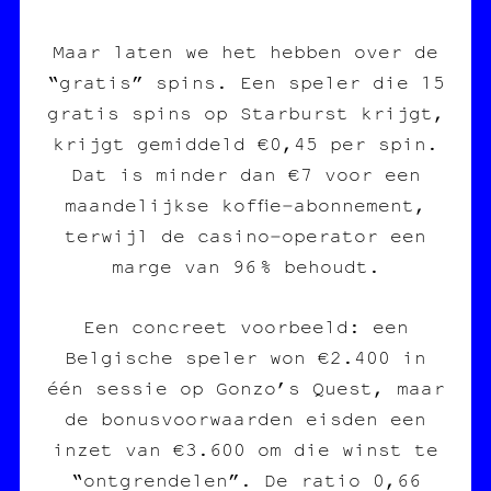
Maar laten we het hebben over de
“gratis” spins. Een speler die 15
gratis spins op Starburst krijgt,
krijgt gemiddeld €0,45 per spin.
Dat is minder dan €7 voor een
maandelijkse koffie‑abonnement,
terwijl de casino‑operator een
marge van 96 % behoudt.
Een concreet voorbeeld: een
Belgische speler won €2.400 in
één sessie op Gonzo’s Quest, maar
de bonusvoorwaarden eisden een
inzet van €3.600 om die winst te
“ontgrendelen”. De ratio 0,66