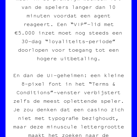
van de spelers langer dan 10
minuten voordat een agent
reageert. Een “VIP”‑lid met
€5.000 inzet moet nog steeds een
30‑dag “loyaliteits‑periode”
doorlopen voor toegang tot een
hogere uitbetaling.
En dan de UI‑geheimen: een kleine
8‑pixel font in het “Terms &
Conditions”‑venster verbijstert
zelfs de meest oplettende speler.
Je zou denken dat een casino zich
niet met typografie bezighoudt,
maar deze minuscule lettergrootte
maakt het zoeken naar de