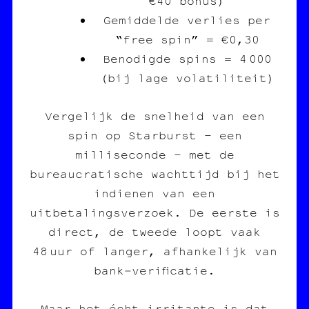
€40 bonus)
Gemiddelde verlies per
“free spin” = €0,30
Benodigde spins = 4 000
(bij lage volatiliteit)
Vergelijk de snelheid van een
spin op Starburst – een
milliseconde – met de
bureaucratische wachttijd bij het
indienen van een
uitbetalingsverzoek. De eerste is
direct, de tweede loopt vaak
48 uur of langer, afhankelijk van
bank‑verificatie.
Maar het écht irritante is dat