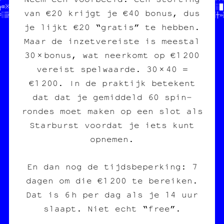
╔≡※╗♥§┘║╗─□•╚♠※§╝‡│·☆─│★¶•※■■☆†§•╬╝‡«•█¤□♦┐♥♥═§┘■──╚★¤♦□♣★■♥║░█┌
van €20 krijgt je €40 bonus, dus
≈░▒╬♥└※■╚≈┘┐○♥♠»●≡║░▒※♦┘○░≡┼≡└─┼•★†•▒▒└¤║☆»«☆※┐╔▓█╚▒○╚≈▓╔≡·┌░┼»
je lijkt €20 “gratis” te hebben.
Maar de inzetvereiste is meestal
30 × bonus, wat neerkomt op €1 200
vereist spelwaarde. 30 × 40 =
€1 200. In de praktijk betekent
dat dat je gemiddeld 60 spin‐
rondes moet maken op een slot als
Starburst voordat je iets kunt
opnemen.
En dan nog de tijdsbeperking: 7
dagen om die €1 200 te bereiken.
Dat is 6 h per dag als je 14 uur
slaapt. Niet echt “free”.