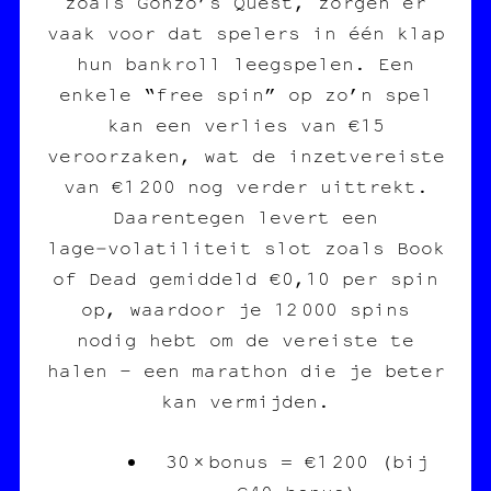
zoals Gonzo’s Quest, zorgen er
vaak voor dat spelers in één klap
hun bankroll leegspelen. Een
enkele “free spin” op zo’n spel
kan een verlies van €15
veroorzaken, wat de inzetvereiste
van €1 200 nog verder uittrekt.
Daarentegen levert een
lage‑volatiliteit slot zoals Book
of Dead gemiddeld €0,10 per spin
op, waardoor je 12 000 spins
nodig hebt om de vereiste te
halen – een marathon die je beter
kan vermijden.
30 × bonus = €1 200 (bij