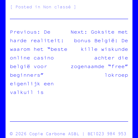
Posted in Non classé
Previous:
De
Next:
Goksite met
harde realiteit:
bonus België: De
NAVIGATION
waarom het “beste
kille wiskunde
DE
online casino
achter die
L’ARTICLE
belgië voor
zogenaamde “free”
beginners”
lokroep
eigenlijk een
valkuil is
© 2026 Copie Carbone ASBL | BE1023 984 953