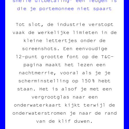
snelle uitbetaling” een leugen is
die je portemonnee niet spaart
Tot slot, de industrie verstopt
vaak de werkelijke limieten in de
kleine lettertjes onder de
screenshots. Een eenvoudige
12‑punt grootte font op de T&C-
pagina maakt het lezen een
nachtmerrie, vooral als je je
scherminstelling op 150 % hebt
staan. Het is alsof je met een
vergrootglas naar een
onderwaterkaart kijkt terwijl de
onderwaterstromen je naar de rand
van de klif duwen.