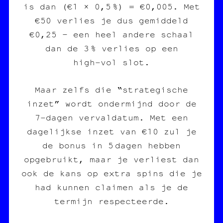
is dan (€1 × 0,5 %) = €0,005. Met
€50 verlies je dus gemiddeld
€0,25 – een heel andere schaal
dan de 3 % verlies op een
high‑vol slot.
Maar zelfs die “strategische
inzet” wordt ondermijnd door de
7‑dagen vervaldatum. Met een
dagelijkse inzet van €10 zul je
de bonus in 5 dagen hebben
opgebruikt, maar je verliest dan
ook de kans op extra spins die je
had kunnen claimen als je de
termijn respecteerde.