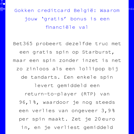
≈†■╚»□─·╝¶«█※♠─│†«└●┘♦▒≡★≡░•▒┐░□§≈★//  SOUTENIR LE PROJET       
☆╬≡≡♥┼‡§§♦≡«─»╬┼┼‡¶▒║†┼┌♥★┌╗▒¶†§│■└//  tout pour l'image imprimé
Gokken creditcard België: Waarom
jouw ‘gratis’ bonus is een
financiële val
Bet365 probeert dezelfde truc met
een gratis spin op Starburst,
maar een spin zonder inzet is net
zo zinloos als een lollipop bij
de tandarts. Een enkele spin
levert gemiddeld een
return‑to‑player (RTP) van
96,1 %, waardoor je nog steeds
een verlies van ongeveer 3,9 %
per spin maakt. Zet je 20 euro
in, en je verliest gemiddeld