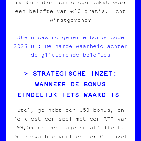
is 8 minuten aan droge tekst voor
een belofte van €10 gratis. Echt
winstgevend?
36win casino geheime bonus code
2026 BE: De harde waarheid achter
de glitterende beloftes
STRATEGISCHE INZET:
WANNEER DE BONUS
EINDELIJK IETS WAARD IS
Stel, je hebt een €50 bonus, en
je kiest een spel met een RTP van
99,5 % en een lage volatiliteit.
De verwachte verlies per €1 inzet