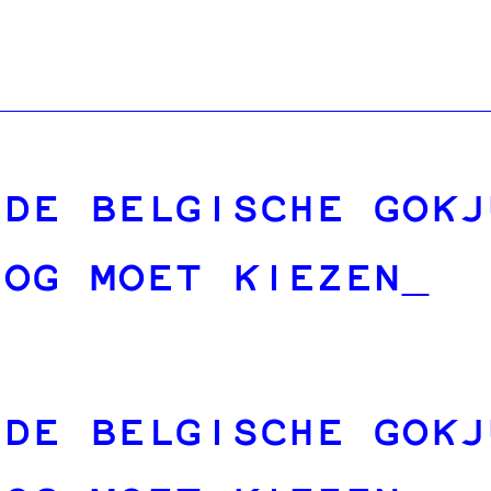
 DE BELGISCHE GOKJ
NOG MOET KIEZEN
 DE BELGISCHE GOKJ