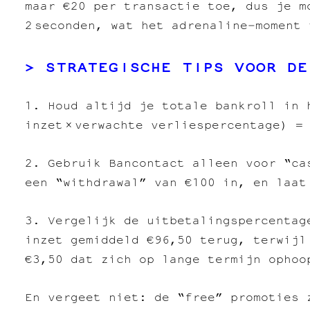
maar €20 per transactie toe, dus je m
2 seconden, wat het adrenaline‑moment
STRATEGISCHE TIPS VOOR DE
1. Houd altijd je totale bankroll in 
inzet × verwachte verliespercentage) =
2. Gebruik Bancontact alleen voor “ca
een “withdrawal” van €100 in, en laat
3. Vergelijk de uitbetalingspercentag
inzet gemiddeld €96,50 terug, terwijl
€3,50 dat zich op lange termijn ophoo
En vergeet niet: de “free” promoties 