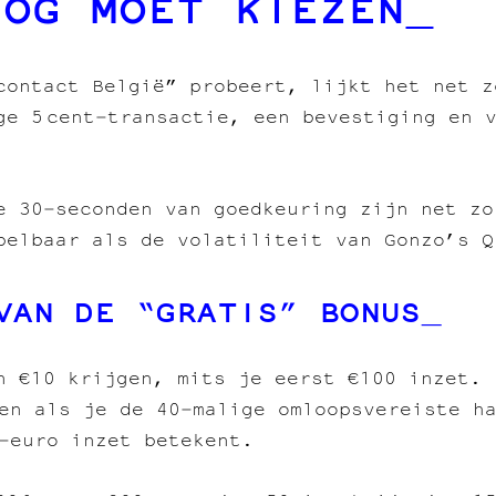
NOG MOET KIEZEN
contact België” probeert, lijkt het net z
ge 5 cent‑transactie, een bevestiging en 
e 30‑seconden van goedkeuring zijn net zo
pelbaar als de volatiliteit van Gonzo’s Q
VAN DE “GRATIS” BONUS
n €10 krijgen, mits je eerst €100 inzet. 
een als je de 40‑malige omloopsvereiste h
0‑euro inzet betekent.