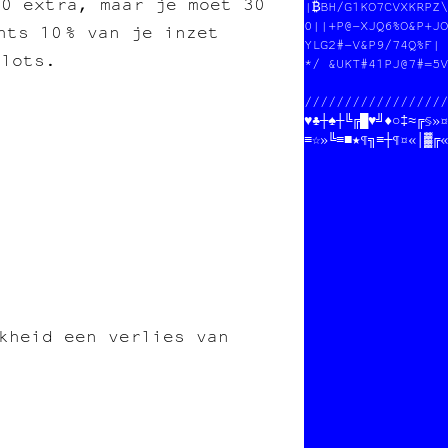
50 extra, maar je moet 30
/S//&///////T/C//1
     $T     0&₿  8
hts 10 % van je inzet
UTONP9 0E PMOJET  
slots.
ut pour lRRVage6iL
//////////////////
♥♣┼♠┼╚╔█♥╝♦○‡≈╔§»¤
≡☆»╚≡■★¶╗≡┼¶¤«│▓╔«
kheid een verlies van