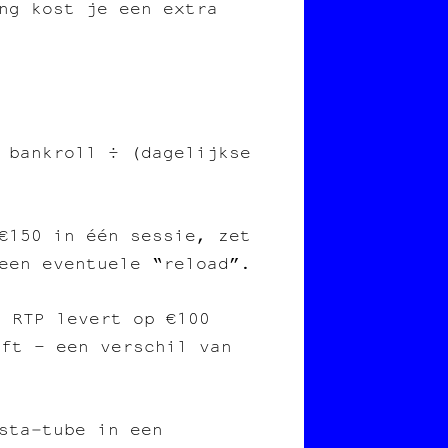
ng kost je een extra
 bankroll ÷ (dagelijkse
€150 in één sessie, zet
een eventuele “reload”.
% RTP levert op €100
eft – een verschil van
sta‑tube in een