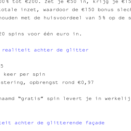
00 % tot €200. Zet je €50 in, krijg je €1
 totale inzet, waardoor de €150 bonus slec
houden met de huisvoordeel van 5 % op de 
20 spins voor één euro in.
 realiteit achter de glitter
05
7 keer per spin
vestering, opbrengst rond €0,97
naamd “gratis” spin levert je in werkelij
teit achter de glitterende façade