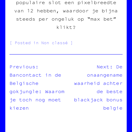
populaire slot een pixelbreedte
van 12 hebben, waardoor je bijna
steeds per ongeluk op “max bet”
klikt?
Posted in Non classé
Previous:
Next:
De
Bancontact in de
onaangename
NAVIGATION
Belgische
waarheid achter
DE
gokjungle: Waarom
de beste
L’ARTICLE
je toch nog moet
blackjack bonus
kiezen
belgie