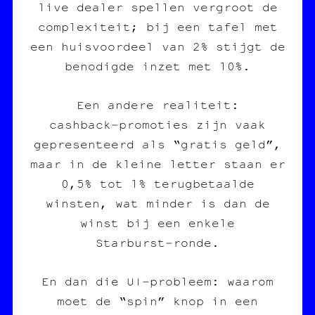
live dealer spellen vergroot de
complexiteit; bij een tafel met
een huisvoordeel van 2% stijgt de
benodigde inzet met 10%.
Een andere realiteit:
cashback‑promoties zijn vaak
gepresenteerd als “gratis geld”,
maar in de kleine letter staan er
0,5% tot 1% terugbetaalde
winsten, wat minder is dan de
winst bij een enkele
Starburst‑ronde.
En dan die UI‑probleem: waarom
moet de “spin” knop in een