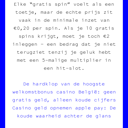
Elke “gratis spin” voelt als een
toetje, maar de echte prijs zit
vaak in de minimale inzet van
€0,20 per spin. Als je 10 gratis
spins krijgt, moet je toch €2
inleggen – een bedrag dat je niet
terugziet tenzij je geluk hebt
met een 5‑malige multiplier in
een hit‑slot.
De hardklop van de hoogste
welkomstbonus casino België: geen
gratis geld, alleen koude cijfers
Casino geld opnemen apple pay: De
koude waarheid achter de glans