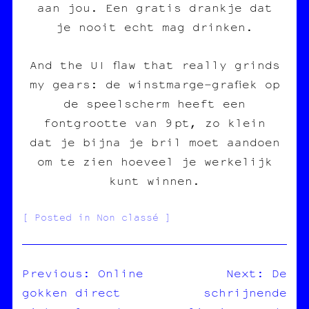
aan jou. Een gratis drankje dat
je nooit echt mag drinken.
And the UI flaw that really grinds
my gears: de winstmarge‑grafiek op
de speelscherm heeft een
fontgrootte van 9 pt, zo klein
dat je bijna je bril moet aandoen
om te zien hoeveel je werkelijk
kunt winnen.
Posted in Non classé
Previous:
Online
Next:
De
gokken direct
schrijnende
NAVIGATION