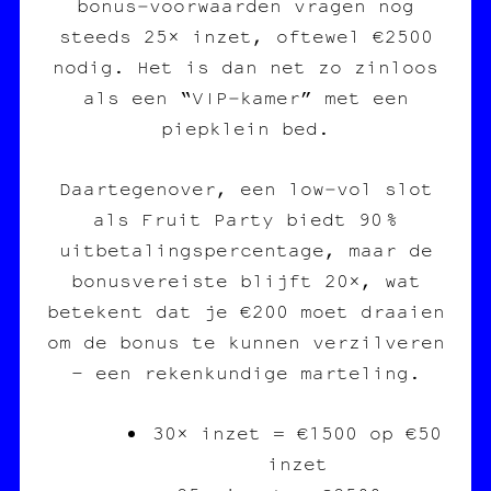
bonus‑voorwaarden vragen nog
steeds 25× inzet, oftewel €2500
nodig. Het is dan net zo zinloos
als een “VIP‑kamer” met een
piepklein bed.
Daartegenover, een low‑vol slot
als Fruit Party biedt 90 %
uitbetalingspercentage, maar de
bonusvereiste blijft 20×, wat
betekent dat je €200 moet draaien
om de bonus te kunnen verzilveren
– een rekenkundige marteling.
30× inzet = €1500 op €50
inzet