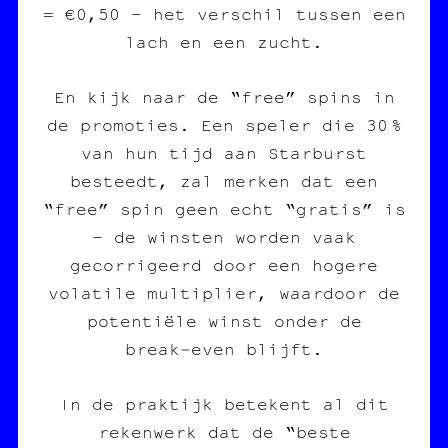
= €0,50 – het verschil tussen een
lach en een zucht.
En kijk naar de “free” spins in
de promoties. Een speler die 30 %
van hun tijd aan Starburst
besteedt, zal merken dat een
“free” spin geen echt “gratis” is
– de winsten worden vaak
gecorrigeerd door een hogere
volatile multiplier, waardoor de
potentiële winst onder de
break‑even blijft.
In de praktijk betekent al dit
rekenwerk dat de “beste