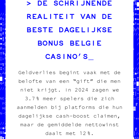
DE SCHRIJNENDE
  tout pour l'image imprimée  //EN CROQUETTES            //│▒○╚█

                              //HELP HELP                //†╝░♣■

REALITEIT VAN DE
////////////////////////////////                         //▒†┼≡«

╝§·┐▒≈♠╬¶═▓♥♣●‡‡‡▓└┼■┌║╔│═●†///////////////////////////////★☆┼♦★

♦░☆¤★★★»♣♣‡///////////////////////////♣░╗└·○●□╚¤§♦○¤═♦╗☆★≈║¤•♠┘═

BESTE DAGELIJKSE
║○★§«♣■★♣▒¶//                       //┘╗≈┼♥≡«░┌≡♦║♥»╝□·└┘╗§●†╬┌└

╗╝└╝▓¶░☆╔╗─//  PAPIER /// CARBONE   //≡█│┐□╝※»▒/////////////////
♥║└╚★‡≈═□═□//  fanzine /// édition  //╔▓╝‡¤╔░┐■//              /

BONUS BELGIE
●»╬─▓†╝☆≡□♦//  charleroi /// diy    //»▒┘≈│☆─☆‡//  DONNE-NOUS  /

╝¤○‡§□╔※╔■│//                       //※▒♦╝«▓┐≡♦//  TON POGNON  /
CASINO’S
†╚┐☆«│·□♠═│//////////////////////////////////////  STP MERCI   /

░☆╚☆█♥†☆┼●‡─▓¶·†♠≡┘┐║//                       £//  JEAN-CHAT   /

«╗○║•♦♣┼║░§·≡♣§☆♥♠♦┘▒//  ¥ADBIS %1#Y4I#BM1¥€  ///              /

‡•░─♠†¶□‡□═♠║¤●†╝╔†»■//  #₿/GWNeXL/BXéditMon&XG/////////////////

Geldverlies begint vaak met de
┐┘╝░▒■╚╬■└┘│≈////////// ZQ55rVeFOO /*/ d46    \O  //○╬┘─▓♥┌░¤□♣┘

█░●▓¤╗║│♠▓§└□//      Q7      E8WR   Z5  NSQA *//////▒♦═☆»▒┼¶╚┌┐†

belofte van een “gift” die men
¶┘║▓╔□─≈♦┼┼█☆//  DONN//@/L+|O///NXA/3U/49/I=RZ╚N‡♠╬¤─┌╗※♠░╔•¶※█
///////////★≡//  TON POGNON  //«╚┌█▓▓═║‡♣╔‡★≡┌†╔○♣≈♦░┘●╗»─┐■※═░¶
niet krijgt. In 2024 zagen we
         //☆•//  STP MERCI   //≈·═┘♥─╗░║»·•●†┌♠─╗╚♠│≡╬«╔└┌┐▒«¶│•

3.7 % meer spelers die zich
NE-NOUS  //╔♥//  JEAN-CHAT   //╝≈♥§╬≡══†※////////////////////☆/□
 POGNON  //≡※//              //※●╗■※╬═§┼╬//                ┐ ╔ 
aanmelden bij platforms die hun
 MERCI   //★·//////////////////┐※»‡╚╔»●●♥//  on fait des pin'□  
N-CHAT   //·═─└♠╗╬≡♦¶│※─□╔□┐┌■♠█‡╝†♦■■╔※†//  des affiches       

dagelijkse cash‑boost claimen,
         //█╚«┐≈┘·≈┌●※░╝┌╚█§○─●╗»§»▓♦≡♦≡▒//  des cartes pos□†les
///////////////////////////////////////////  des posters   †   ≈

maar de gemiddelde nettowinst
○♣╝╔♣●└╬//                              ///                   ╔ 

daalt met 12 %.
╚▓■※♥¶┐═//  SOUTENIR LE PROJET          ///////////////////░♠│//
▓♥│║╚│═┌//  tout pour l'image imprimée  //»═┼≈╝♦═╗♣│☆†♣▓░○┐■≈♦§§
