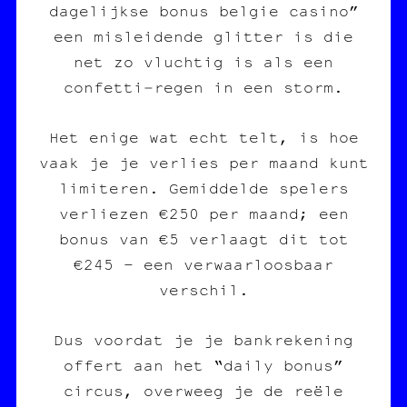
dagelijkse bonus belgie casino”
een misleidende glitter is die
net zo vluchtig is als een
confetti‑regen in een storm.
Het enige wat echt telt, is hoe
vaak je je verlies per maand kunt
limiteren. Gemiddelde spelers
verliezen €250 per maand; een
bonus van €5 verlaagt dit tot
€245 – een verwaarloosbaar
verschil.
Dus voordat je je bankrekening
offert aan het “daily bonus”
circus, overweeg je de reële