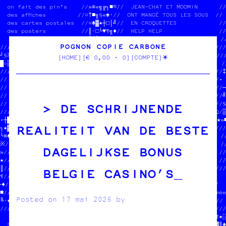
  on fait des pin's    //»≡«╗╔┐■≈//  JEAN-CHAT ET MOOMIN      //

  des affiches         //╚†■╗§«♠·//  ONT MANGÉ TOUS LES SOUS  //

  des cartes postales  //¤♣▓★┼□│╝//  EN CROQUETTES            //

  des posters          //║·□└♥¶╗♦//  HELP HELP                //

                       //║★╬┐≈※♠¶//                           //
Skip
POGNON COPIE CARBONE
/////////////////////////═■╝♣□─┐═///////////////////////////////

┘§※☆※※★┐▒┼·♠≈█┌□«│§┘┘♠═»╗░┌♣╝★│╬♥≡«┼///////////////////////////
to
[HOME]
[€ 0,00 · 0]
[COMPTE]
█☆▒┼※╬▒※║░┐║♥≈╗═□┌●♠†★♥¶═※※░»‡‡┘»┘≡┐//                       //
content
//////////////////////////////////│»//  on fait des pin's    //‡
//                              //•†//  des affiches         //•

//  SOUTENIR LE PROJET          //╝█//  des cartes postales  //─

//  tout pour l'image imprimée  //═●//  des posters          //╝

DE SCHRIJNENDE
//                              //≡└//                       //§

//////////////////////////////////║¶////////★//////////♠///////▒

•┼█☆╚╔■≈┐└♥·♥♠░┘╝┐█┌┌○♦≡┘♠╬▓●☆╗░¶╔╚┌┌┼♠┌¶»▒☆▓╔♣┐♦═─☆●♠※╗□♠♣♠▒★»■
REALITEIT VAN DE BESTE
┐★‡╬║★≈¤●═≈≈♦╝┌‡○╝█≡░☆☆│┌╬╝└†╚//////////////////////////////////

≡□♣☆»○└│○╝†«┼○■‡♣╚╬♥♦※★»§«╗≡╔§//                              //
※///////////////////////////□┘//  SOUTENIR LE PROJET          //
DAGELIJKSE BONUS
»//                       //♣○//  tout pour l'image imprimée  //

★//  PAPIER /// CARBONE   //┐□//                              //

BELGIE CASINO’S
║//  fanzine /// édition  //≈¤//////////////////////////////////

¶//  charleroi /// diy    //┌§¤└▒¶//                       //   

♦//                       //≡┐╬┐║※//  PAPIER /// CARBONE   //   
■///////////////////////////■♠╝░«╬//  fanzine /// édition  //mée

Posted on
17 mai 2026
by
╚·★┌※░♣╝※※★¶※«†└♥╬·♦☆●□※║▓¶╝////////  charleroi /// diy    // 
////////////////////////////////  //                       /////

                              //JE///////////////////////////¶★░

  SOUTENIR LE PROJET          //ONT MANGÉ TOUS LES SOUS  //║☆▓║♣
