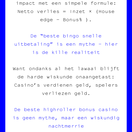
impact met een simpele formule:
Netto verlies = Inzet × (House
edge – Bonus% ).
De “beste bingo snelle
uitbetaling” is een mythe – hier
is de kille realiteit
Want ondanks al het lawaai blijft
de harde wiskunde onaangetast:
Casino’s verdienen geld, spelers
verliezen geld.
De beste highroller bonus casino
is geen mythe, maar een wiskundig
nachtmerrie