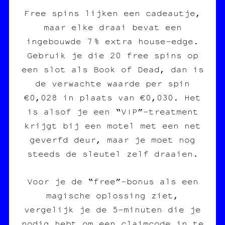
Free spins lijken een cadeautje,
maar elke draai bevat een
ingebouwde 7 % extra house‑edge.
Gebruik je die 20 free spins op
een slot als Book of Dead, dan is
de verwachte waarde per spin
€0,028 in plaats van €0,030. Het
is alsof je een “VIP”‑treatment
krijgt bij een motel met een net
geverfd deur, maar je moet nog
steeds de sleutel zelf draaien.
Voor je de “free”‑bonus als een
magische oplossing ziet,
vergelijk je de 5‑minuten die je
nodig hebt om een claimcode in te