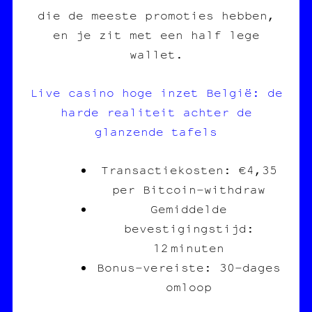
die de meeste promoties hebben,
en je zit met een half lege
wallet.
Live casino hoge inzet België: de
harde realiteit achter de
glanzende tafels
Transactiekosten: €4,35
per Bitcoin‑withdraw
Gemiddelde
bevestigingstijd:
12 minuten
Bonus‑vereiste: 30‑dages
omloop