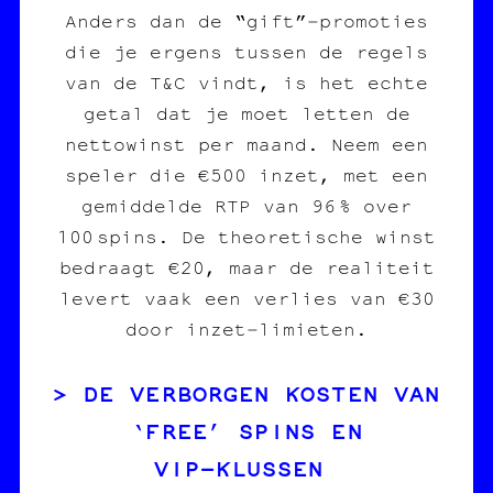
Anders dan de “gift”‑promoties
die je ergens tussen de regels
van de T&C vindt, is het echte
getal dat je moet letten de
nettowinst per maand. Neem een
speler die €500 inzet, met een
gemiddelde RTP van 96 % over
100 spins. De theoretische winst
bedraagt €20, maar de realiteit
levert vaak een verlies van €30
door inzet‑limieten.
DE VERBORGEN KOSTEN VAN
‘FREE’ SPINS EN
VIP‑KLUSSEN