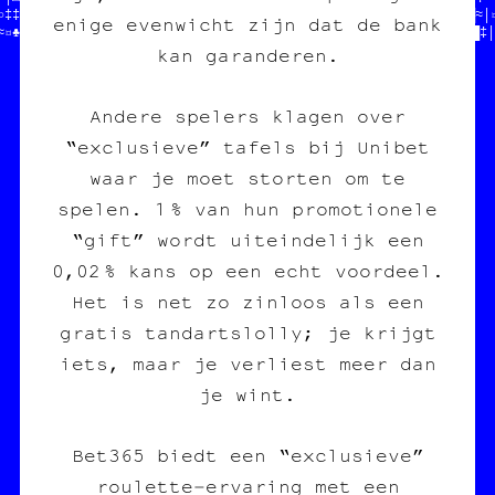
○‡‡※└┌╔※┼▓─█★■¶«≈≈¤§§▒•║†////////////////////////////////╚┘♣█≈│¤
enige evenwicht zijn dat de bank
≈¤♣█╗┐·●»═§▓┌╝□┌■§♦♦†‡▒░╬♣┌█╔≡※•‡▒□•¶≡║«§»♣█▓╬□♥╝╬♣•║╚¤»┌☆●▒╝·‡│
kan garanderen.
Andere spelers klagen over
“exclusieve” tafels bij Unibet
waar je moet storten om te
spelen. 1 % van hun promotionele
“gift” wordt uiteindelijk een
0,02 % kans op een echt voordeel.
Het is net zo zinloos als een
gratis tandartslolly; je krijgt
iets, maar je verliest meer dan
je wint.
Bet365 biedt een “exclusieve”
roulette‑ervaring met een