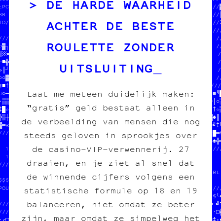
DE HARDE WAARHEID
tout pour l'image imprimée 6////  tout pour l'image imprimée  //▓
 £  C   V                 V│┘///                              //║
ACHTER DE BESTE
/Q/////////T///////F////////♣///////////////////////////////////
                         //•†│•♣│»///////////////////////////////
///////////////////////////♣‡♦█■░¤//              //           //
ROULETTE ZONDER
○▓┐┌†╬▓//////////////////┌♠╚░♠»‡█●//  DONNE-NOUS  //OOMIN      //
▒※═·┘┌☆//              //┌└╔▓■≈●·╝//  TON POGNON  // LES SOUS  /
─■╬╝★●╚//  DONNE-NOUS  //┘♥○·¶•╔≈※//  STP MERCI   //           /
UITSLUITING
»║┘«※·└//  TON POGNON  //║┘■─╬╔☆╚│//  JEAN-CHAT   //           /
○○♣█♠─■//  STP MERCI   //●┐†★┌□≡»╔//              //           //
¶■†※•♠□//  JEAN-CHAT ///////////////////////////////////////////
Laat me meteen duidelijk maken:
□○─═●·○//            //                       //  //┐╝░┌·─•≡○═≡╝█
·▒▒●●│┐////////////////  PAPIER /// CARBONE   //  //═≡§╗♥¤▓≡└╚│○░
“gratis” geld bestaat alleen in
‡█☆┌█▒○○╔†╔≈§┐╚█╬♥●☆┼//  fanzine /// édition  //  //≈└╗╝¶·¤╔♠•†☆▒
╬▒┼♣██╝§♣»╬┼☆‡■≈«╔≡░┼//  charleroi /// diy    //  //≡║«○╝●┘≡»▓♠║┌
de verbeelding van mensen die nog
●═«♦╔┌¤┘•·░█□┐╚♥«¶¤≈★//                       //  //╚█♥☆†░»¤§¤╝‡╚
////////////////////////////////////////////////  //╬┌♦†≈╗■█≡─█═§
steeds geloven in sprookjes over
                            ////////////////////////╗○╚○□═╬•═§♠╬═
de casino‑VIP‑verwennerij. 27
  100% transwallon          ////╬☆†╚╔////////////////////////////
  100% légal                ////•▓╚§★//                          
draaien, en je ziet al snel dat
/////////////////////////// ////≡▓†│░//  $$$  DU POGNON  $$$     
                         // ////░♠└┌•//  POUR COPIE CARBONE ASBL 
de winnende cijfers volgens een
$$$  DU POGNON  $$$      //////////////                          
POUR COPIE CARBONE ASBL  //          ////////////////////////////
statistische formule op 18 en 19
                         //  100% transwallon          //═┌│┼┐§└♦
balanceren, niet omdat ze beter
///////////////////////////  100% légal                //║·─■★─╝‡
///////////////////////♣─//  mieux que sur le darkweb  //■║╚═¤·░╬
zijn, maar omdat ze simpelweg het
·┌□╔¶♦※‡★╗┌«≡┼»♥■╚¶┼☆┘╚░│//                            //♥○•└≡‡•