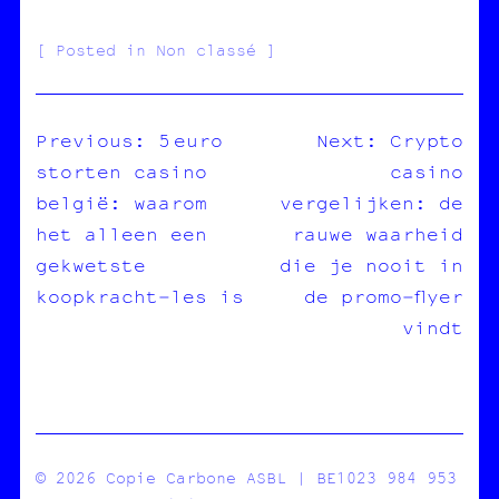
Posted in Non classé
Previous:
5 euro
Next:
Crypto
storten casino
casino
NAVIGATION
belgië: waarom
vergelijken: de
DE
het alleen een
rauwe waarheid
L’ARTICLE
gekwetste
die je nooit in
koopkracht‑les is
de promo‑flyer
vindt
© 2026 Copie Carbone ASBL | BE1023 984 953