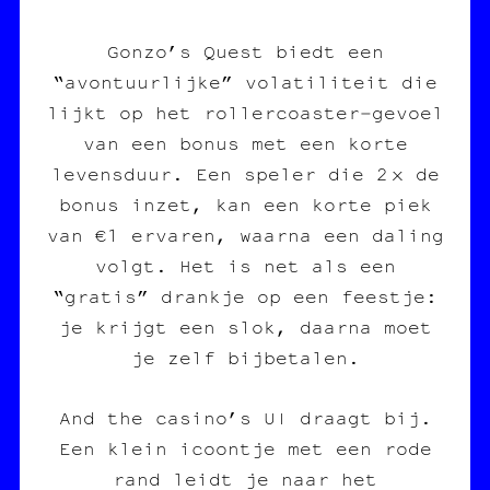
Gonzo’s Quest biedt een
“avontuurlijke” volatiliteit die
lijkt op het rollercoaster‑gevoel
van een bonus met een korte
levensduur. Een speler die 2 x de
bonus inzet, kan een korte piek
van €1 ervaren, waarna een daling
volgt. Het is net als een
“gratis” drankje op een feestje:
je krijgt een slok, daarna moet
je zelf bijbetalen.
And the casino’s UI draagt bij.
Een klein icoontje met een rode
rand leidt je naar het