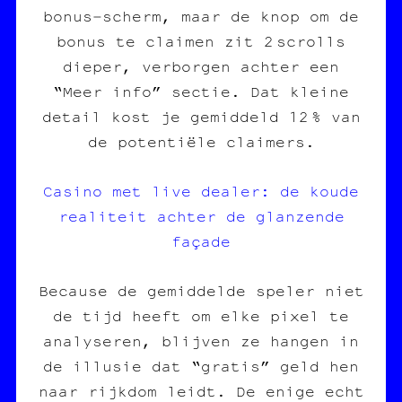
bonus‑scherm, maar de knop om de
bonus te claimen zit 2 scrolls
dieper, verborgen achter een
“Meer info” sectie. Dat kleine
detail kost je gemiddeld 12 % van
de potentiële claimers.
Casino met live dealer: de koude
realiteit achter de glanzende
façade
Because de gemiddelde speler niet
de tijd heeft om elke pixel te
analyseren, blijven ze hangen in
de illusie dat “gratis” geld hen
naar rijkdom leidt. De enige echt