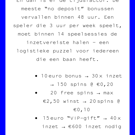
meeste “no deposit” bonussen
vervallen binnen 48 uur. Een
speler die 3 uur per week speelt,
moet binnen 14 speelsessies de
inzetvereiste halen – een
logistieke puzzel voor iedereen
die een baan heeft.
10 euro bonus → 30 x inzet
→ 150 spins @ €0,20
20 free spins → max
€2,50 winst → 20 spins @
€0,10
15 euro “VIP‑gift” → 40 x
inzet → €600 inzet nodig