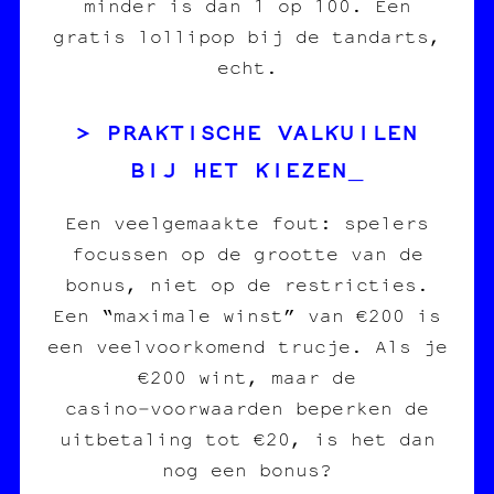
minder is dan 1 op 100. Een
gratis lollipop bij de tandarts,
echt.
PRAKTISCHE VALKUILEN
BIJ HET KIEZEN
Een veelgemaakte fout: spelers
focussen op de grootte van de
bonus, niet op de restricties.
Een “maximale winst” van €200 is
een veelvoorkomend trucje. Als je
€200 wint, maar de
casino‑voorwaarden beperken de
uitbetaling tot €20, is het dan
nog een bonus?