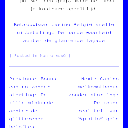
lijkt wel een grap, maar het kost
je kostbare speeltijd.
Betrouwbaar casino België snelle
uitbetaling: De harde waarheid
achter de glanzende façade
Posted in Non classé
Previous:
Bonus
Next:
Casino
casino zonder
welkomstbonus
NAVIGATION
storting: De
zonder storting:
DE
kille wiskunde
De koude
L’ARTICLE
achter de
realiteit van
glitterende
“gratis” geld
beloftes