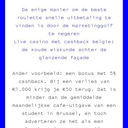
De enige manier om de beste
roulette snelle uitbetaling te
vinden is door de marketinggolf
te negeren
Live casino met cashback belgie:
de koude wiskunde achter de
glanzende façade
Ander voorbeeld: een bonus met 5%
cashback. Bij een verlies van
€1.000 krijg je €50 terug. Dat is
minder dan de gemiddelde
maandelijkse cafe‑uitgave van een
student in Brussel, en toch
adverteren ze het als een