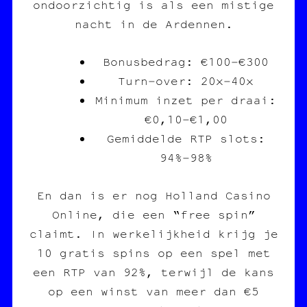
ondoorzichtig is als een mistige
nacht in de Ardennen.
Bonusbedrag: €100‑€300
Turn‑over: 20x‑40x
Minimum inzet per draai:
€0,10‑€1,00
Gemiddelde RTP slots:
94%‑98%
En dan is er nog Holland Casino
Online, die een “free spin”
claimt. In werkelijkheid krijg je
10 gratis spins op een spel met
een RTP van 92%, terwijl de kans
op een winst van meer dan €5