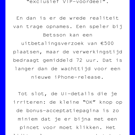
“exclusief VIP‑voordeel”.
En dan is er de wrede realiteit
van trage opnames. Een speler bij
Betsson kan een
uitbetalingsverzoek van €500
plaatsen, maar de verwerkingstijd
bedraagt gemiddeld 72 uur. Dat is
langer dan de wachttijd voor een
nieuwe iPhone‑release.
Tot slot, de UI‑details die je
irriteren: de kleine “OK” knop op
de bonus‑acceptatiepagina is zo
miniem dat je er bijna met een
pincet voor moet klikken. Het