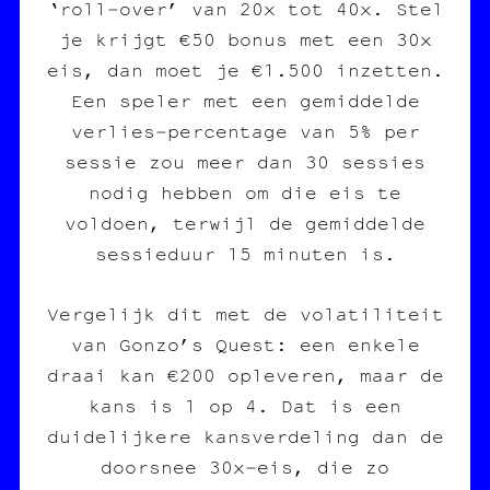
‘roll‑over’ van 20x tot 40x. Stel
je krijgt €50 bonus met een 30x
eis, dan moet je €1.500 inzetten.
Een speler met een gemiddelde
verlies‑percentage van 5% per
sessie zou meer dan 30 sessies
nodig hebben om die eis te
voldoen, terwijl de gemiddelde
sessieduur 15 minuten is.
Vergelijk dit met de volatiliteit
van Gonzo’s Quest: een enkele
draai kan €200 opleveren, maar de
kans is 1 op 4. Dat is een
duidelijkere kansverdeling dan de
doorsnee 30x‑eis, die zo