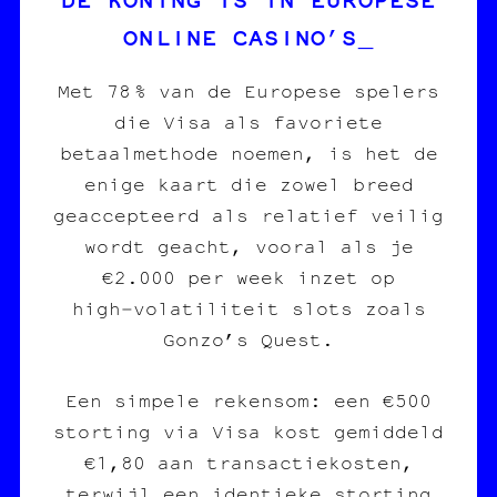
ONLINE CASINO’S
Met 78 % van de Europese spelers
die Visa als favoriete
betaalmethode noemen, is het de
enige kaart die zowel breed
geaccepteerd als relatief veilig
wordt geacht, vooral als je
€2.000 per week inzet op
high‑volatiliteit slots zoals
Gonzo’s Quest.
Een simpele rekensom: een €500
storting via Visa kost gemiddeld
€1,80 aan transactiekosten,
terwijl een identieke storting