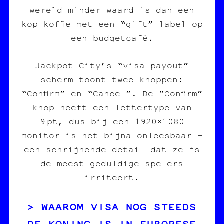
wereld minder waard is dan een
kop koffie met een “gift” label op
een budgetcafé.
Jackpot City’s “visa payout”
scherm toont twee knoppen:
“Confirm” en “Cancel”. De “Confirm”
knop heeft een lettertype van
9 pt, dus bij een 1920×1080
monitor is het bijna onleesbaar –
een schrijnende detail dat zelfs
de meest geduldige spelers
irriteert.
WAAROM VISA NOG STEEDS
DE KONING IS IN EUROPESE