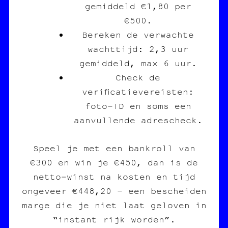
gemiddeld €1,80 per
€500.
Bereken de verwachte
wachttijd: 2,3 uur
gemiddeld, max 6 uur.
Check de
verificatievereisten:
foto‑ID en soms een
aanvullende adrescheck.
Speel je met een bankroll van
€300 en win je €450, dan is de
netto‑winst na kosten en tijd
ongeveer €448,20 – een bescheiden
marge die je niet laat geloven in
“instant rijk worden”.