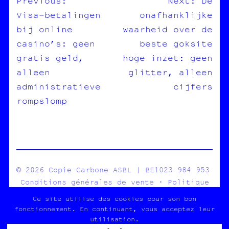
Previous:
Next:
De
Visa‑betalingen
onafhanklijke
NAVIGATION
bij online
waarheid over de
DE
casino’s: geen
beste goksite
L’ARTICLE
gratis geld,
hoge inzet: geen
alleen
glitter, alleen
administratieve
cijfers
rompslomp
© 2026 Copie Carbone ASBL | BE1023 984 953
Conditions générales de vente
·
Politique
de confidentialité
Ce site utilise des cookies pour son bon
fonctionnement. En continuant, vous acceptez leur
utilisation.