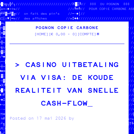
♦█§╗┐≡┘┐///////////////////////////♦█▒□//  $$$  DU POGNON  $$$   
▒│¤☆♠•○¤//                       //☆╚═╚//  POUR COPIE CARBONE ASB
╬╝╝▓═╝▓╔//  on fait des pin's    //□·♠│//                        
§□░☆♥│═»//  des affiches         //»‡♦♣//////////////////////////

█═┐♦┐※╔┘//  des cartes postales  //§┘¤§//                       /
Skip
POGNON COPIE CARBONE
╬≈▓†╗│※¤//  des posters          //■╚═///////////////////////////
║★▓■╗♠≈·//                       //┼┌□//                       //
to
[HOME]
[€ 0,00 · 0]
[COMPTE]
╬¤≈╗※○┐≈/////////////////////////////┘//  PAPIER /// CARBONE   //
content
≈╬«║■║□┌¶□//                       //★//  fanzine /// édition  //
☆●┐═‡└§╬≈«//  on fait des pin's    //■//  charleroi /// diy    //
≈▓‡─≈♣»█┐»//  des affiches         //■///////////////////////////

»└♠☆≈●└☆○●//  des cartes postales  //║//                       //
CASINO UITBETALING
☆─●█╚♣¤└║♥//  des posters          //†//  PAPIER /// CARBONE   //
┌┼»•╔≈┘╗¤□//                       //─//  fanzine /// édition  //
■♦≡┐/////////////////////////////////≡//  charleroi /// diy    //
VIA VISA: DE KOUDE
┘▓░║//                           //‡▓¶//                       //
•○▓░//  JEAQ-CU$5KEC MOOO-$      //░┐■///////////////////////////
●※╚┘//  *VTP@AZGPXTHUS LE@ S86N  ///////////////////////////////≈
REALITEIT VAN SNELLE
♠█※▓//  E9 #R0QUKT3KS            //                           //█
■─«▓//@ HX9VLHB5*  K 0   ZV  J67 // 100% transwallon          //□
CASH‑FLOW
└♠‡┌Y₿ £ L ¥              8 4 Z|2// 100% légal                //▒
♠•»║/D/8/&//AME-/90¥/ZOM2@//BHVK/// mieux que sur le darkweb  //─
•·•♠●★†♦■♠//  TON POGNON  //♣┼‡§//                            //○
¶¶≡·†«┼╔┘╗//  STP MERCI   //‡●♥☆////////////////////////////////╬
Posted on
17 mai 2026
by
┐≈╝★┼≡♣♣♠┘//  JEAN-CHAT   //░╚▒─¤¤│♦†□☆□•┐♦┘♦░♥※≈□¤»╔─♠░■░─♥♥»─»★
•┘╗╔§¶※※§¶//              //▒│♦┼┘♥†■●■┘§┌‡¶♦╬┐□‡○╝·※·╝┌╝■█♥†▒☆╚♦
§¶░╝¤┐▓░«┼/////////////////////////│≈♣///////////////////////////
▓»▓•░≡●■☆≈■□¤†«╝─//              //─┼¶//                         