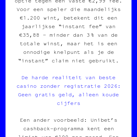
optie tegen een vaste €2,99 fee.
Voor een speler die maandelijks
€1.200 wint, betekent dit een
jaarlijkse “instant fee” van
€35,88 – minder dan 3 % van de
totale winst, maar het is een
onnodige knelpunt als je de
“instant” claim niet gebruikt.
De harde realiteit van beste
casino zonder registratie 2026:
Geen gratis geld, alleen koude
cijfers
Een ander voorbeeld: Unibet’s
cashback‑programma kent een
limiet van €100 per maand. Een