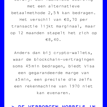
met een alternatieve
betaalmethode 2,5 % kan bedragen.
Het verschil van €0,70 per
transactie lijkt marginaal, maar
op 12 maanden stapelt het zich op
€8,40.
Anders dan bij crypto‑wallets,
waar de blockchain‑vertragingen
soms 45 min bedragen, biedt Visa
een gegarandeerde marge van
±5 min, een precisie die zelfs
een rekenmachine van 1970 niet
kan evenaren.
DE VERBORGEN HOBBELS IN