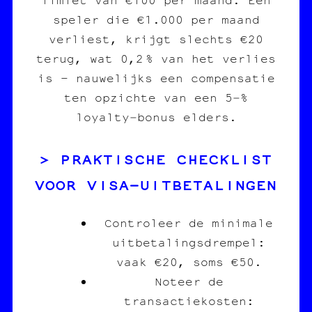
speler die €1.000 per maand
verliest, krijgt slechts €20
terug, wat 0,2 % van het verlies
is – nauwelijks een compensatie
ten opzichte van een 5‑%
loyalty‑bonus elders.
PRAKTISCHE CHECKLIST
VOOR VISA‑UITBETALINGEN
Controleer de minimale
uitbetalingsdrempel:
vaak €20, soms €50.
Noteer de
transactiekosten: