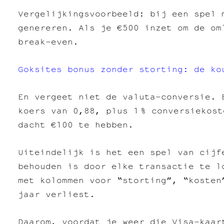
Vergelijkingsvoorbeeld: bij een spel 
genereren. Als je €500 inzet om de om
break‑even.
Goksites bonus zonder storting: de ko
En vergeet niet de valuta‑conversie. 
koers van 0,88, plus 1 % conversiekos
dacht €100 te hebben.
Uiteindelijk is het een spel van cijf
behouden is door elke transactie te l
met kolommen voor “storting”, “kosten
jaar verliest.
Daarom, voordat je weer die Visa‑kaar