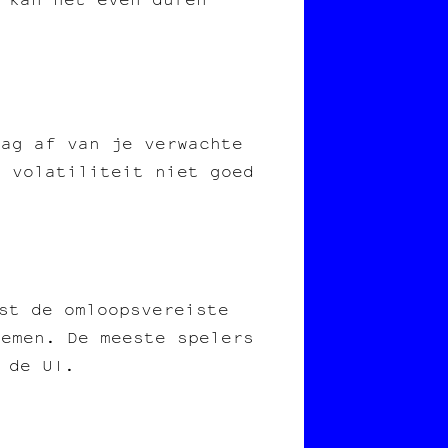
rag af van je verwachte
e volatiliteit niet goed
st de omloopsvereiste
nemen. De meeste spelers
 de UI.