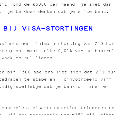
zit rond de €5000 per maand; je ziet dan 
om je te doen denken dat je elite bent.
 BIJ VISA‑STORTINGEN
asino’s een minimale storting van €10 han
sten; dat maakt elke 0,01% van je bankrol
 vaak op nul liggen.
k bij 1 500 spelers liet zien dat 27 % hu
bedragen te stapelen – bijvoorbeeld vijf 
undig spelletje dat je bankroll sneller l
 controles. Visa‑transacties triggeren so
er. Bij een transactie van €150 bij Unibe