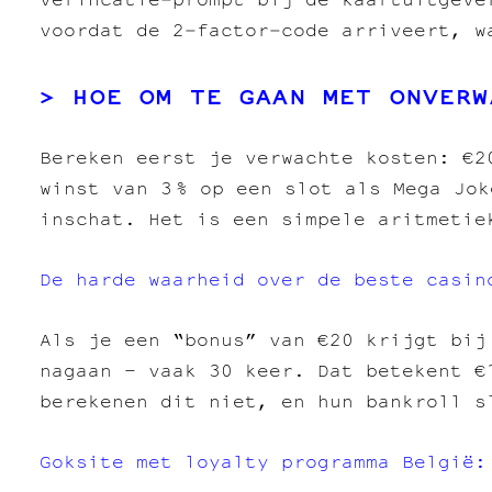
voordat de 2‑factor‑code arriveert, w
HOE OM TE GAAN MET ONVERW
Bereken eerst je verwachte kosten: €2
winst van 3 % op een slot als Mega Jo
inschat. Het is een simpele aritmetie
De harde waarheid over de beste casin
Als je een “bonus” van €20 krijgt bij
nagaan – vaak 30 keer. Dat betekent €
berekenen dit niet, en hun bankroll s
Goksite met loyalty programma België: