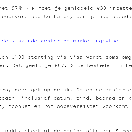
met 97 % RTP moet je gemiddeld €30 inzett
loopsvereiste te halen, ben je nog steeds
ude wiskunde achter de marketingmythe
Een €100 storting via Visa wordt soms omg
ten. Dat geeft je €87,12 te besteden in h
ers, geen gok op geluk. De enige manier o
oggen, inclusief datum, tijd, bedrag en k
”, “bonus” en “omloopsvereiste” voorkomt 
t pakt, check of de casino‑site een “free