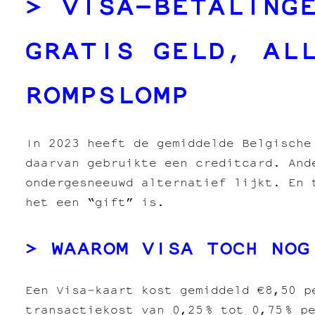
VISA‑BETALING
GRATIS GELD, AL
ROMPSLOMP
In 2023 heeft de gemiddelde Belgische
daarvan gebruikte een creditcard. And
ondergesneeuwd alternatief lijkt. En 
het een “gift” is.
WAAROM VISA TOCH NOG
Een Visa‑kaart kost gemiddeld €8,50 p
transactiekost van 0,25 % tot 0,75 % p