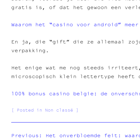
gratis is, of dat het gewoon een verl
Waarom het “casino voor android” meer
En ja, die “gift” die ze allemaal zoj
verpakking.
Het enige wat me nog steeds irriteert
microscopisch klein lettertype heeft 
100% bonus casino belgie: de onversch
Posted in Non classé
Previous:
Het onverbloemde feit: waar