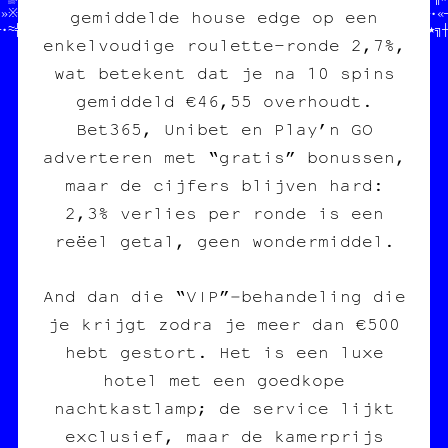
┐»※╗○•▒¶□┘╬※//   @  RX8Z£            //※☆§♠╝┘♦□•╚♣●─¶▓¤★●★□╚┼•«─
gemiddelde house edge op een
└•≈╬╗‡«†♠†╗▒//=*£//VY5/Y6/P/@$B/T/GF3//☆‡█┼≡♣¶╗†█♣─♦♦┌★♥●¶│║└░★╗
enkelvoudige roulette-ronde 2,7%,
wat betekent dat je na 10 spins
gemiddeld €46,55 overhoudt.
Bet365, Unibet en Play’n GO
adverteren met “gratis” bonussen,
maar de cijfers blijven hard:
2,3% verlies per ronde is een
reëel getal, geen wondermiddel.
And dan die “VIP”‑behandeling die
je krijgt zodra je meer dan €500
hebt gestort. Het is een luxe
hotel met een goedkope
nachtkastlamp; de service lijkt
exclusief, maar de kamerprijs