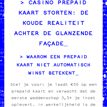
CASINO PREPAID
•♦☆║♥¶/////////////////////                            ¤ //□‡╚♦≡█
╚╚«└‡▓┼♣┘//              ///////////////////////////////□╗/░▓┘≈╚≈
KAART STORTEN: DE
●※‡≈■■┐«●//  PAPIER /// CARBONE   //   /////////////¶═♥╬▓≡♠‡═☆╝┘▓
┘╝╔▓♦┌※§░//  fanzine /// édition  //   //♠╔♥«┼¶※•═○■┼╝┐┘╚»╝•†╗♥╔
═┌─♦·≈▓¶╬//  charleroi /// diy    ///////////////////////////////
KOUDE REALITEIT
///////////                       ////                           
         /////////////////////////////  100% transwallon         
  DONNE-NOUS  ///////////////////≡/│//  100% légal               
ACHTER DE GLANZENDE
  TON POGNON  //                ≈   //  mieux que sur le darkweb■
  STP MERCI   //  JEAN-CHAT ET MOOMI//                           
FAÇADE
  JEAN-CHAT   //  ONT MANGÉ TOUS LES/////////////////////////////
              //  EN CROQUETTES            ////////////////////≈╗
////////////////  HELP HELP                //ONE ASBL  //─■«‡■╗♦─
※┼┘╚♥╔┐┼╔└┐■│┐//                           //          //♠※♥«▒¤╬
WAAROM EEN PREPAID
┼─═╔─»☆┌≡╬·♥└†/////////////////////////////////////////////█♦─□♦»
╝●·•«※╚─┼┐·░¤▒♦║≡■♦□☆♠※└☆//                           O/ //║★≈║┐
KAART NIET AUTOMATISCH
/////////////////////█╚░┐//  JEA4-CHAT ET MOOMIN      /% //█§░░♥─
                   //≈·«♣//  ONT MANGÉ EOUS LES SOUS  // //≈║≡╬•♦
WINST BETEKENT
PIER /// CARBONE   //○○╚═//  EN C0OQQEEKEG            // //│┐─•■♥
nzine /// édition  //╚≡※«//¥ QELS XELH                /////≈┌─●█╔
arleroi /// diy    //··‡†//    5       #          4   ///////·▒¶┼
                   //┌┘¶■/////////////////3/////////////   //╝•¤♠
Stel je voor: je laadt €50 op een
/////////////////////□♠└♦♦░♠┼//  100% transwallon          //·║●╬
prepaid kaart en verwacht dat de
»▒●╔═★┘■╗╔¶╬///////////////////J/0/=//Régal                //╬┼┘¤
☆※▒≈┐└●≡▓╗·┐//                     G28/que sur le darkweb  //╬★╚•
eerste weddenschap 3,5× je inzet
««☆‡█‡•▓▓■┼·//  MAPQE|=///|CARBONE   /&                    //╝█┘†
■░╬○≡░♣‡¤■★≡//  fX2z+ne |R/4éditJo06\////////////////////////─═‡·
oplevert. In werkelijkheid is de
†○▒»※•╔※★‡╝♣//  c¥Crl*roi €//0diyI¥  //┘▓§‡□†▓·♥┘§♦«§●█└╗≡♥·╬╚╗»