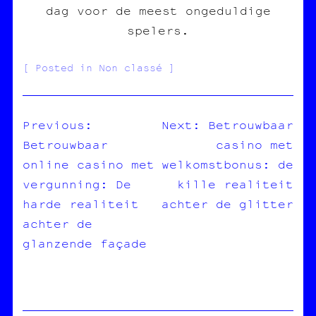
dag voor de meest ongeduldige
spelers.
Posted in Non classé
Previous:
Next:
Betrouwbaar
Betrouwbaar
casino met
NAVIGATION
online casino met
welkomstbonus: de
DE
vergunning: De
kille realiteit
L’ARTICLE
harde realiteit
achter de glitter
achter de
glanzende façade