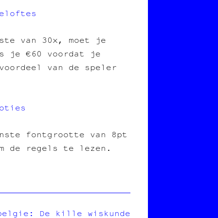
eloftes
ste van 30x, moet je
s je €60 voordat je
voordeel van de speler
oties
nste fontgrootte van 8pt
m de regels te lezen.
belgie: De kille wiskunde