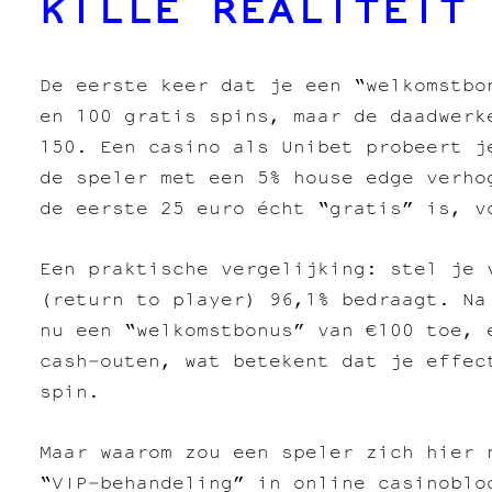
KILLE REALITEIT
De eerste keer dat je een “welkomstbo
en 100 gratis spins, maar de daadwerk
150. Een casino als Unibet probeert j
de speler met een 5% house edge verho
de eerste 25 euro écht “gratis” is, v
Een praktische vergelijking: stel je 
(return to player) 96,1% bedraagt. Na
nu een “welkomstbonus” van €100 toe, 
cash‑outen, wat betekent dat je effec
spin.
Maar waarom zou een speler zich hier 
“VIP‑behandeling” in online casinoblo