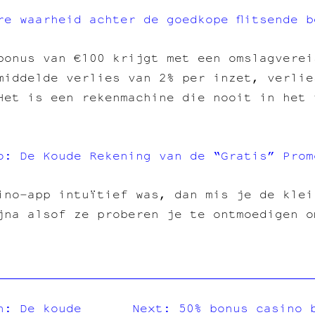
re waarheid achter de goedkope flitsende b
bonus van €100 krijgt met een omslagverei
middelde verlies van 2% per inzet, verlie
Het is een rekenmachine die nooit in het 
o: De Koude Rekening van de “Gratis” Prom
ino‑app intuïtief was, dan mis je de klei
jna alsof ze proberen je te ontmoedigen o
n: De koude
Next:
50% bonus casino 