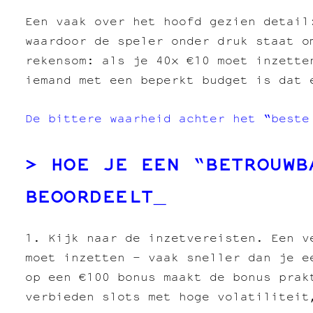
Een vaak over het hoofd gezien detail
waardoor de speler onder druk staat o
rekensom: als je 40x €10 moet inzette
iemand met een beperkt budget is dat 
De bittere waarheid achter het “beste
HOE JE EEN “BETROUWB
BEOORDEELT
1. Kijk naar de inzetvereisten. Een v
moet inzetten – vaak sneller dan je e
op een €100 bonus maakt de bonus prak
verbieden slots met hoge volatiliteit