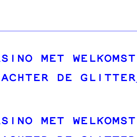
ASINO MET WELKOMST
 ACHTER DE GLITTER
ASINO MET WELKOMST