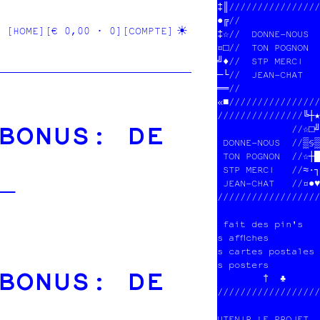
‡║////////////////
●╔//              
[HOME]
[€ 0,00 · 0]
[COMPTE]
‡☆//  DONNE-NOUS  
¶□//  TON POGNON  
╝♦//  STP MERCI   
─└//  JEAN-CHAT   
══//              
«■////////////////
///////////////╚┼★
BONUS: DE
             //☆□╝
 DONNE-NOUS  //▒§¶
 TON POGNON  //☆┼█
 STP MERCI   //≈·┐
 JEAN-CHAT   //¤●♥
//////////////////
                  
 fait des pin's   
s affiches         
s cartes postales 
s posters         
BONUS: DE
      § †  ♣      
//////////////////
UTENIR LE PROJET  