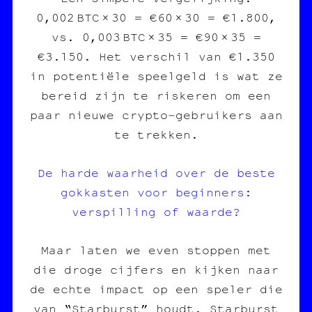
0,002 BTC × 30 = €60 × 30 = €1.800,
vs. 0,003 BTC × 35 = €90 × 35 =
€3.150. Het verschil van €1.350
in potentiële speelgeld is wat ze
bereid zijn te riskeren om een
paar nieuwe crypto‑gebruikers aan
te trekken.
De harde waarheid over de beste
gokkasten voor beginners:
verspilling of waarde?
Maar laten we even stoppen met
die droge cijfers en kijken naar
de echte impact op een speler die
van “Starburst” houdt. Starburst