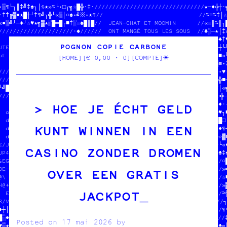
•▒¶└┐║‡╝‡♠┐│§★»≈└•□┌╗☆█╬·‡·///////////////////////////////★─♦╬┼·╗
·††╔▓●★█┼┘†╗╝┐╬└«▒│○♠•╝※•★¶//                           //≈≡¶‡│☆
«●▒╝┘─♦┘☆♥★╗▓★░█═█┌■†░≡♠█║█//  JEAN-CHAT ET MOOMIN      //«≡║≈║┐█
/////////////////////·†//////  ONT MANGÉ TOUS LES SOUS  //♣░─★│‡»
          AL              ///  EN CROQUETTES            //═†♥≈┌†♥
Skip
POGNON COPIE CARBONE
T5E4+-BPV RKOJET     ┘  ▒└■//  HELP HELP                //○★▒║┼└╚
MXGC=@4X£TAQage imprimée§ ///                           //╗╬≈«·»╚
to
[HOME]
[€ 0,00 · 0]
[COMPTE]
¥ J4OR&   *C            ♥ ////////////////////////////////«·█▒≡•
content
5OI*|Q#UHI/////////////////////////////////////////////»•╗▓«┘♦•♥·
2\IG6$@8E=/////////////                              //┘¶†★«♥«╬■┘
544/ME6RXBVI┼║♥♣♥★▒┐│//  SOUTENIR LE PROJET          //└○¶┌┐░¶●«¶
/////////////////////////tout pour l'image imprimée  //█≈│┐□※╔╬≡
HOE JE ÉCHT GELD
                       //                            //※«│■¶»┌♦·
  on fait des pin's    /////////////////////////////////////♣┌♥┐■
  des affiches         //»○○//                            //·†§█□

KUNT WINNEN IN EEN
  des cartes postales  //»‡┼//  100% transwallon          //└¤♦¶█
  des posters          //★≡♥//  100% légal                //▒╔☆▓≡
///////////////////////////║//  mieux que sur le darkweb  //«★└«●
CASINO ZONDER DROMEN
                         ♥/¶//                            //└♠┘‡♠
JEAN-CHAT ET MOOMIN      //╗///////////////////////////////////○█
OVER EEN GRATIS
ONT MANGÉ TOUS LES SOUS≡ //─▓♦≈╬//              //           //»═
EN CROQUETTES            //·┼█□≡//  DONNE-NOUS  //OOMIN      //☆■
HELP HELP                //○☆┘▒«//  TON POGNON  // LES SOUS  //»▓
JACKPOT
                         //«╬║┌¶//  STP MERCI   //           //≈│
//▒/≡//////•////♦//////////○║♥»※//  JEAN-CHAT   //           //┐
♦┼│♥▒║○┼═│─□•╝█□★╚┌·└≈★═▓☆»•╔●¶═//              //           //¶¶
█░●╚»»♣≡•○█┐☆«¤※═╝└♠※│≡·♦┘♣□≡╚·║///////////////////////////////‡
Posted on
17 mai 2026
by
♥▒★·¶♥♠♥////////////////////////////////┌╝╗♥─♠»╗·♣☆§─○┌«└○╔▒¤│♣╗║