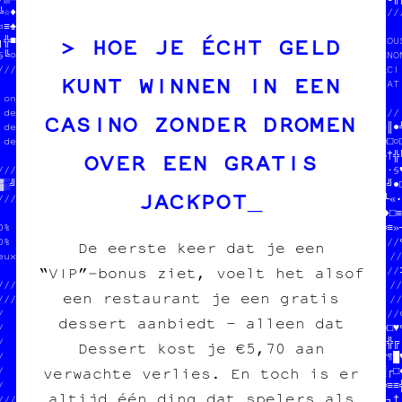
≈☆♦╗●┼═█//                           ///·○○│•♦┐¤☆╬╝//////////////
¤≡♠★≈┼★║//  JEAN-CHAT ET MOOMIN      ///§╚♠╚█╗┐■★█§//            
HOE JE ÉCHT GELD
┐╬■●☆♦░╔//  ONT MANGÉ T////////////////////////////////DONNE-NOUS
§╚○═·»♦│//  EN CROQUETT//                            //TON POGNON
/////////////////////////  100% transwallon          //STP MERCI 
KUNT WINNEN IN EEN
                      ///  100% légal                //JEAN-CHAT 
 on fait des pin's    ///  mieux que sur le darkweb  //          
 des affiches         ///                            ////////////

CASINO ZONDER DROMEN
 des cartes postales  /////////////////////////////////┐¶║«╚╗★║●╝
 des posters          ////////////////////////////////░▓·═≈☆†─□○□
OVER EEN GRATIS
                      //////////////////////////////▒‡║└╬▓□§»♠†╬╚
/╔//////////╔//////¶////                          //••†─¶†┼≡»●·§♥
▓░╝▓█╗≡╚♦▒†♦♠╝║□╝≡┐╔//  100% transwallon          //·─╚♦╬≡•┼§♦╝●□
JACKPOT
//////////////////////////0% légal                //┌★※»♦└☆╔█└«•
                        //eux que sur le darkweb  //╗♦▒‡§╗▒●─♦□≡☆
0% transwallon          //                        //»≡♥♣▓♥«□♠╚≡»┘
0% légal                ////////////////////////////////////////¶
De eerste keer dat je een
eux que sur le darkweb  //»░█║☆※«//              //           //
“VIP”‑bonus ziet, voelt het alsof
                        //★─╝♦╚≡┌//  DONNE-NOUS  //  $$$      //‡
/////////////////////╝//≡║●※»║═█─//  TON POGNON  //BONE ASBL  //
een restaurant je een gratis
//////////////////////////▓□♦│╚※─//  STP MERCI   //           //
/                       ////////////////////////////////////////○
dessert aanbiedt – alleen dat
/  on fait des pin's    //                              //«▒└╚□♥¶
/  des affiches         //  SOUTENIR LE PROJET          //●•●│«╬╔

Dessert kost je €5,70 aan
/  des cartes postales  //  tout pour l'image imprimée  //■♠│░¶█♥
verwachte verlies. En toch is er
/  des posters          //                              //¤█■░┌≡●
/                       /////////////////////////////////«♥§≡╚≡♠╬
altijd één ding dat spelers als
////////////////////////////////////////////////////////┼≈│♦≡☆┐†┌