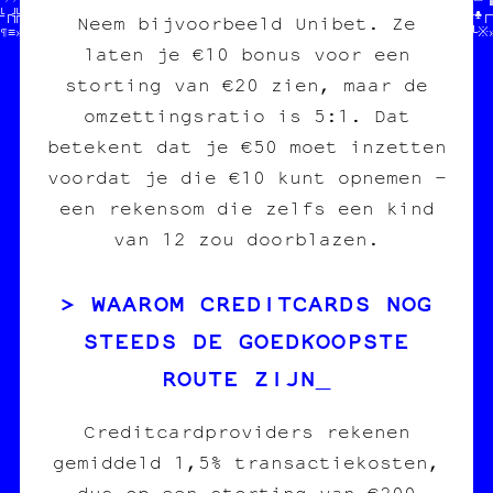
╚│╬▓─╔●╚≡╔♠§┐≡┐·▓//  EN CROQUETTES            //┼♦░┌█░═■≡★╬║╬─♣┌┐
Neem bijvoorbeeld Unibet. Ze
¶≡»≈¤»░─╗♥≡☆¶♦¶□└//  HELP HELP                //○─¶☆★»─│┐•░│░└※
laten je €10 bonus voor een
storting van €20 zien, maar de
omzettingsratio is 5:1. Dat
betekent dat je €50 moet inzetten
voordat je die €10 kunt opnemen –
een rekensom die zelfs een kind
van 12 zou doorblazen.
WAAROM CREDITCARDS NOG
STEEDS DE GOEDKOOPSTE
ROUTE ZIJN
Creditcardproviders rekenen
gemiddeld 1,5% transactiekosten,
dus op een storting van €200