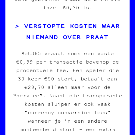
inzet €0,30 is.
VERSTOPTE KOSTEN WAAR
NIEMAND OVER PRAAT
Bet365 vraagt soms een vaste
€0,99 per transactie bovenop de
procentuele fee. Een speler die
30 keer €50 stort, betaalt dan
€29,70 alleen maar voor de
“service”. Naast die transparante
kosten sluipen er ook vaak
“currency conversion fees”
wanneer je in een andere
munteenheid stort – een extra