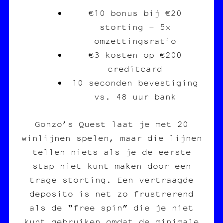
€10 bonus bij €20
storting – 5x
omzettingsratio
€3 kosten op €200
creditcard
10 seconden bevestiging
vs. 48 uur bank
Gonzo’s Quest laat je met 20
winlijnen spelen, maar die lijnen
tellen niets als je de eerste
stap niet kunt maken door een
trage storting. Een vertraagde
deposito is net zo frustrerend
als de “free spin” die je niet
kunt gebruiken omdat de minimale