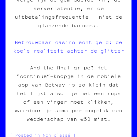
serverlatentie, en de
uitbetalingsfrequentie – niet de
glanzende banners.
Betrouwbaar casino echt geld: de
koele realiteit achter de glitter
And the final gripe? Het
“continue”‑knopje in de mobiele
app van Betway is zo klein dat
het lijkt alsof je met een rups
of een vinger moet klikken,
waardoor je soms per ongeluk een
weddenschap van €50 mist.
Posted in Non classé