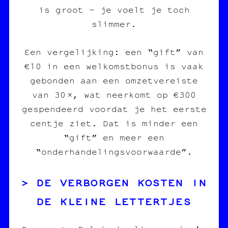
is groot – je voelt je toch
slimmer.
Een vergelijking: een “gift” van
€10 in een welkomstbonus is vaak
gebonden aan een omzetvereiste
van 30 ×, wat neerkomt op €300
gespendeerd voordat je het eerste
centje ziet. Dat is minder een
“gift” en meer een
“onderhandelingsvoorwaarde”.
DE VERBORGEN KOSTEN IN
DE KLEINE LETTERTJES