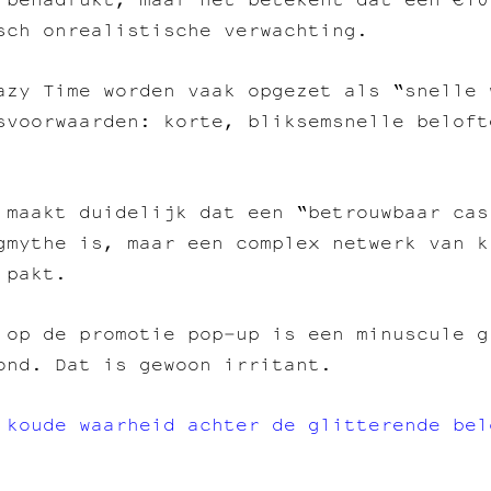
sch onrealistische verwachting.
azy Time worden vaak opgezet als “snelle 
svoorwaarden: korte, bliksemsnelle beloft
 maakt duidelijk dat een “betrouwbaar cas
gmythe is, maar een complex netwerk van k
 pakt.
 op de promotie pop‑up is een minuscule g
ond. Dat is gewoon irritant.
 koude waarheid achter de glitterende bel