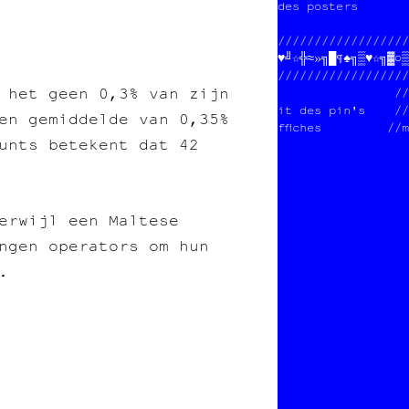
des posters       
//////////////////
♥╝☆╬≈»╗█¶♠╗▒♥☆╗▓○▒
//////////////////
 het geen 0,3% van zijn
                //
it des pin's    //
en gemiddelde van 0,35%
ffiches         //
unts betekent dat 42
erwijl een Maltese
ngen operators om hun
.