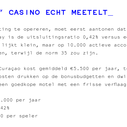
” CASINO ECHT MEETELT
ting te opereren, moet eerst aantonen dat
ay is de uitsluitingsratio 0,42% versus e
 lijkt klein, maar op 10.000 actieve acco
en, terwijl de norm 35 zou zijn.
Curaçao kost gemiddeld €5.500 per jaar, t
osten drukken op de bonusbudgetten en dwi
een goedkope motel met een frisse verflaag
2.000 per jaar
,42%
10 per speler