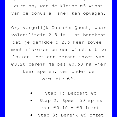
euro op, wat de kleine €5 winst
van de bonus al snel kan opvagen.
Or, vergelijk Gonzo’s Quest, waar
volatiliteit 2.5 is. Dat betekent
dat je gemiddeld 2.5 keer zoveel
moet riskeren om een winst uit te
lokken. Met een eerste inzet van
€0.20 bereik je pas €0.50 na vier
keer spelen, ver onder de
vereiste €9.
Stap 1: Deposit €5
Stap 2: Speel 50 spins
van €0.10 = €5 inzet
Stap 3: Bereik €9 omzet