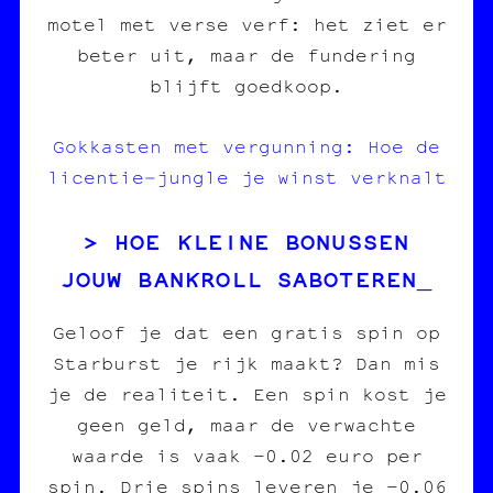
motel met verse verf: het ziet er
beter uit, maar de fundering
blijft goedkoop.
Gokkasten met vergunning: Hoe de
licentie‑jungle je winst verknalt
HOE KLEINE BONUSSEN
JOUW BANKROLL SABOTEREN
Geloof je dat een gratis spin op
Starburst je rijk maakt? Dan mis
je de realiteit. Een spin kost je
geen geld, maar de verwachte
waarde is vaak -0.02 euro per
spin. Drie spins leveren je -0.06