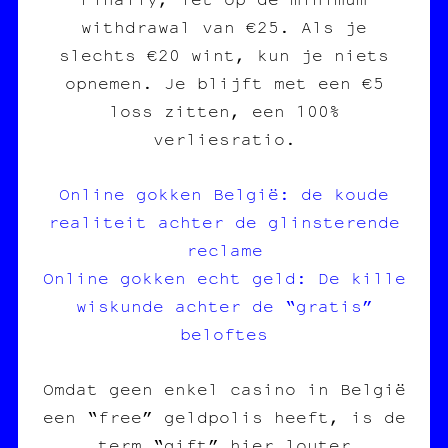
withdrawal van €25. Als je
slechts €20 wint, kun je niets
opnemen. Je blijft met een €5
loss zitten, een 100%
verliesratio.
Online gokken België: de koude
realiteit achter de glinsterende
reclame
Online gokken echt geld: De kille
wiskunde achter de “gratis”
beloftes
Omdat geen enkel casino in België
een “free” geldpolis heeft, is de
term “gift” hier louter