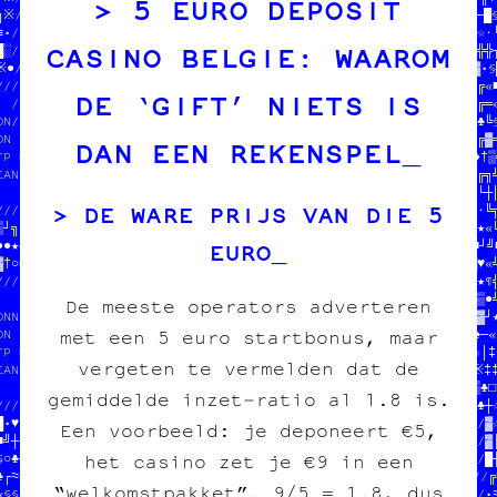
5 EURO DEPOSIT
╬※//////////////////           //♥╝┘♣│░♦¶¤¤█▓¤□●≡♥║♠╬┘█¶††└※●─█§
≡•//  DONNE-NOUS  //OOMIN      //█♣»•■■♦☆│○░♦┌□♠≈«│╔─●■╝«═§░│╚☆·└
CASINO BELGIE: WAAROM
█░//  TON POGNON  // LES SOUS  //░║─«▓■★·¶┌•«○□♦▒·╝▓└≡▓†※╗│╗»▒╬╬┐
※●//  STP MERCI   //    ////////////////////////////////─≡─♦•▓•§█
////  JEAN-CHAT   //    //                            //┘♥╔○╬○╔«■
DE ‘GIFT’ NIETS IS
  //              //    //  100% transwallon          //¤♦□♥╔▒╔═«
ON////////////////////////  100% légal                //□┘╚☆■║♣╚§
ON POGNON  //†»█«┐«‡┐♥≡□//  mieux que sur le darkweb  //█┐┐♠─╗╔▓═
DAN EEN REKENSPEL
TP MERCI   //§─»╚•┌─▒¤※■//                            //★╚☆★★♦†▒╬
EAN-CHAT   //■♥╚☆•┘└╬★┌/////////////////////////////////♠╝·║≡─╔╗╝
           //«♣»≡▓┌█≈»╝//              //       //╬«♣♠‡≈¶│┘♣«¤└┼║
DE WARE PRIJS VAN DIE 5
/////////////╚▒┌╗┘≡╬§‡╚//  DONNE-NOUS  //BONE   //╚•♠·╚♥☆╝¶○│≈·╚╗
▒┘╗¤│†★╬─╗║█╔♠‡┘†§★╝¤╝♦//  TON POGNON  //ition  //★│║┌█☆★○·□─●★«╚
EURO
●●★♣※‡¤▒═┐═♠•■§╬●※░─╗┌│//  STP MERCI   //diy    //†«┌╗┐※□»♣♥■┘╝■
▓†○≡║═†╝│§»┌★«¶╝¤╚«▓♥§♠//  JEAN-CHAT   ////////////////////╚♥█♥«╝
/////////////●┘★»╚▓★♥┐¶//              //                //■†≡★¶╬
           //╚╝└╬□┼╔█╚≈♥└////////////////OGNON  $$$      //○≈╚▒†╝
De meeste operators adverteren
ONNE-NOUS  //┘·○■«★★•□□└┌┌·┼//  POUR COPIE CARBONE ASBL  //†┼★▓┘★
met een 5 euro startbonus, maar
ON POGNON  //≡╚│☆□█☆╗□¶█┐┌☆‡//                           //□※♠─«♦
TP MERCI   //□┐♣╬※■┐┌«‡■╚○●═///////////////////////////////☆★☆│‡«
vergeten te vermelden dat de
EAN-CHAT   //★│‡╔«≡┘╚░·┼╝†╬☆┐§·▒≡☆※‡┼«■¶¤░•†♣┐≈●╔§¶☆·♠┼└║█╬└└☆‡‡•
           //■┼╗│≈¶‡☆▓¶█│§┌┘░■┼└▒║♣≈●╗●≡≈░╚☆╬═╔¶═♠•└░†┐▒※□││¤▒♣□♦
gemiddelde inzet‑ratio al 1.8 is.
////////////////////////////////////////♥┐┘╔│≈●■♥░─•╔≡╚≈▓╬══≡║♣┼☆
█•♥┌─♠//                        ///////////////////////////////▓☆
Een voorbeeld: je deponeert €5,
■╝┼●═▓//  SOUTENIR LE PROJET    //              //           //▓│
het casino zet je €9 in een
§○♣─░☆//  tout pour l'image impr//  DONNE-NOUS  //  $$$      //█┼
♣┌≈※«‡//                        //  TON POGNON  //BONE ASBL  //╔≈
“welkomstpakket”. 9/5 = 1.8, dus
☆§§«░·////////////////////////////  STP MERCI   //           //•≈