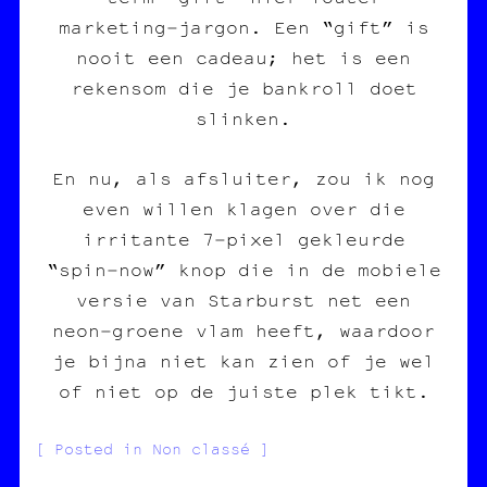
marketing‑jargon. Een “gift” is
nooit een cadeau; het is een
rekensom die je bankroll doet
slinken.
En nu, als afsluiter, zou ik nog
even willen klagen over die
irritante 7‑pixel gekleurde
“spin‑now” knop die in de mobiele
versie van Starburst net een
neon‑groene vlam heeft, waardoor
je bijna niet kan zien of je wel
of niet op de juiste plek tikt.
Posted in Non classé