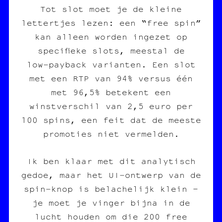
Tot slot moet je de kleine
lettertjes lezen: een “free spin”
kan alleen worden ingezet op
specifieke slots, meestal de
low‑payback varianten. Een slot
met een RTP van 94% versus één
met 96,5% betekent een
winstverschil van 2,5 euro per
100 spins, een feit dat de meeste
promoties niet vermelden.
Ik ben klaar met dit analytisch
gedoe, maar het UI‑ontwerp van de
spin‑knop is belachelijk klein –
je moet je vinger bijna in de
lucht houden om die 200 free