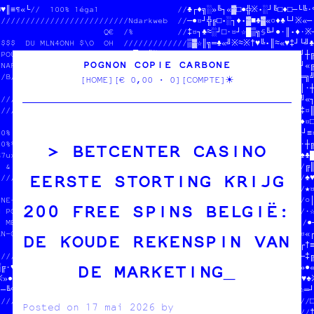
■♥║≡¶«└//  100% légal                //♣┌♦╗░»╚♠«▓□●╬※•░┘╚□♦□─└╚·¶
////////////////////////////darkweb  //▒●¤┘╬╔□•░┐♦•▓■♣▓«○♦♣└┘※«─┌
                          //         //‡╬┐♣≈░┘□·¤┘☆█▒╗§╚┘●·╚•♦·※┼
 $$$  DU POGNON  $$$      /////////////▓▓☆║╗═♣─╝※≈※†♥╚•║≈«♥‡┘└╝♣
 POUR COPIE CARBONE ASBL  //█♥═╝░┐///////////////////////////╔┘┼╔
Skip
POGNON COPIE CARBONE
                          //○─♣┐╗♦//                       //♦┘─╔
////////////////////////////////////////PIER /// CARBONE   //‡═╗╝
to
[HOME]
[€ 0,00 · 0]
[COMPTE]
                      //              //nzine /// édition  //█│·┼
content
////////////////////////  DONNE-NOUS  //arleroi /// diy    //«╝«┐
///////////////////////////ON POGNON  //                   //¤‡¤║
                         //TP MERCI   ///////////////////////♠♦¤□
00% transwallon          //EAN-CHAT   //※«≡†♠╚♠«♣║§╝•†♣╔‡≈»┐┌«┘≡¤
BETCENTER CASINO
00% légal                //           //¤†░♠☆╔│♠‡‡╬┼§┘░♦□▒■▓¶█·┼╔
ieux que sur le darkweb  ///////////////♣═♠·≡■♠┌▒≡─╝♥╗╗╗╚┘»♥╔♠♠♣█
                         //‡╔//////////////////////////////////╔║
EERSTE STORTING KRIJG
//////////////////////////♠┐»//              //              //♠♥
          /////////////////////////N////OUS  //OJET          //★¤
NNE-NOUS  //└//                       //NON  //age imprimée  //○│
200 FREE SPINS BELGIË:
N POGNON  //╬//  OAPIER /// C@RBONE  JJ/CI   //              //·☆
P MERCI   //※//  fanzine /// édition  /\AT   //////////////////●─
DE KOUDE REKENSPIN VAN
AN-CHAT   //│//  charleroi /// dFy    /////////////■╝♦░·□•╔□│═¤«┌
          //┼//                       /8         //╔¤╚‡·═┼‡§─•┌†≡
////////////‡¥//////////¥///////////////         //┼║§≈┌│═■☆▓╚─‡╔
DE MARKETING
▒╔·♥☆¤☆♣•══┼└¤○║╝♦╝//  100% légal                //╬┌»¶│■╔╬♥♦▒»●«
※»●♥▓╝‡╔╬─※║«♦║●●┌♠//  mieux que sur le darkweb  /║╝※┐¶─■•╗§§♥♠※
╝─╚☆♦†╔╚†»║╔♣♣●╚¤»□//                            //¤┌※║♣★■■※┌☆═┘
////////////////////////////////////////////////////////////////□
Posted on
17 mai 2026
by
           //       //////////////                            //†