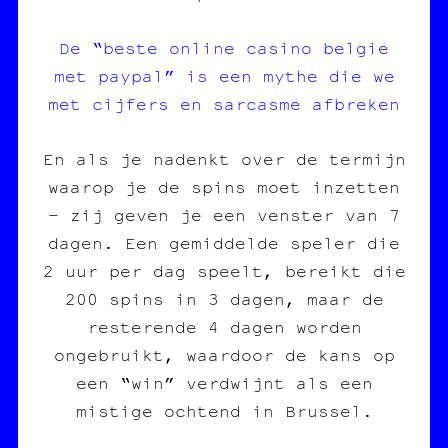
De “beste online casino belgie
met paypal” is een mythe die we
met cijfers en sarcasme afbreken
En als je nadenkt over de termijn
waarop je de spins moet inzetten
– zij geven je een venster van 7
dagen. Een gemiddelde speler die
2 uur per dag speelt, bereikt die
200 spins in 3 dagen, maar de
resterende 4 dagen worden
ongebruikt, waardoor de kans op
een “win” verdwijnt als een
mistige ochtend in Brussel.