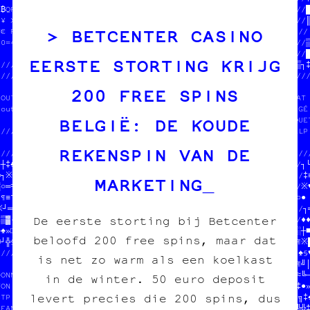
ONAE3NOUCX K+n's    //‡○└●♦┌♣¶≡≡//  100% transwallon          //█
YN POGNON ///       //¤▓♣╬┐☆└¶♦♥//  100% légal                //║
BETCENTER CASINO
TP MYR2I   M/tales  //┌═░╝┌«▒┐‡╬//  mieux que sur le darkweb  //┌
E@N-CH0R   //       //│♦¤•┘║·┼¤╗//                            //≈
           /A       ////////////////////////////////////////////█
EERSTE STORTING KRIJG
//////////////////////                        //└═▓♠┘♦┌★└═■└╝♦▒┐‡
//////////////////////////////OGNON  $$$      //≡─☆//////////////
                            //E CARBONE ASBL  //┐·╔//            
200 FREE SPINS
SOUTENIR LE PROJET          //                //○▓†//  JEAN-CHAT 
tout pour l'image imprimée  ////////////////////†≡※//  ONT MANGÉ 
BELGIË: DE KOUDE
                            //»╗·※║≈┌♦≈□║█□■┼┼☆■╔♣╝//  EN CROQUET
/////////////////////////////┼□○┌═≡▓┘♠»▓══□╚┼♦♣·█※○//  HELP HELP 
                         //□¶└¶╚┐╬╬★╬■┐≈○█╝▓─╔┌★≡║«//            
REKENSPIN VAN DE
///////////////////////////※■┐♦┘≈█░╚╚○│‡─¤┼·║○○♣║║└//////////////
★┼‡♣†☆/////////////////////////////////////////////////////////┐└
═┐※┘□╚//                       ///              //           //‡≡
MARKETING
░○═≈☆‡//  on fait des pin's    ///  DONNE-NOUS  //  $$$      //※♥
╗¶≡†«¤//  des affiches         ///  TON POGNON  //BONE ASBL  //○●

※┘═†♥┘//  des cartes postales  ///  STP MERCI   //           //┐═
De eerste storting bij Betcenter
‡▒▓•░╝//  des posters          ///  JEAN-CHAT   ///////////////♦♦
♣♠»□┘▓//                       ///            ○ /♦·♥†¶≡▓■╚┐▓┌†░┼■
beloofd 200 free spins, maar dat
■┘╬§♣╗////////////////////////////////////////////≡‡╝○≈«♥│─†░■¶※█
////////////////////////////╬※●┐≈╚♠†■·▒★┐╬·┼†┼«┐†─╬└┐┐╔☆░«○♦┌│≡§♥
is net zo warm als een koelkast
            //            //┘═╗///////////////////////////////¶╝│
DONNE-NOUS  //on          //░└■//                           //≈╚─
in de winter. 50 euro deposit
TON POGNON  //            //└╝†//  JEAN-CHAT ET MOOMIN      /╗‡●»
levert precies die 200 spins, dus
STP MERCI   //le darkweb  //·※─//  ONT MANGÉ TOUS LES SOUS  /¶╗‡♠
JEAN-CHAT   //            //♦♥╚//  EN CROQUETTES            //╚╬‡