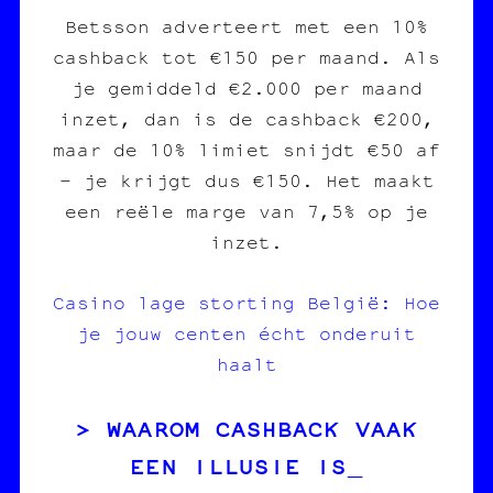
Betsson adverteert met een 10%
cashback tot €150 per maand. Als
je gemiddeld €2.000 per maand
inzet, dan is de cashback €200,
maar de 10% limiet snijdt €50 af
– je krijgt dus €150. Het maakt
een reële marge van 7,5% op je
inzet.
Casino lage storting België: Hoe
je jouw centen écht onderuit
haalt
WAAROM CASHBACK VAAK
EEN ILLUSIE IS