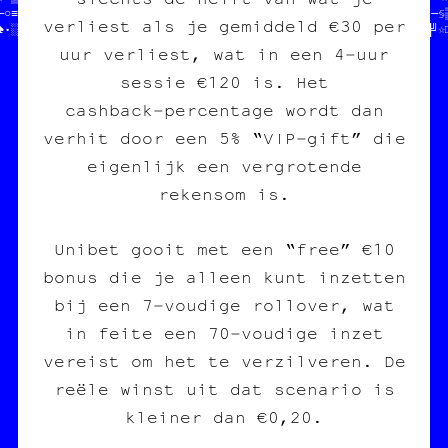
─○≡└═♠▒╚╝¶★┌♦└□▓═»│█▒■│♥//  mieux que sur le darkweb  //□╗♠╚♠•─§▒
verliest als je gemiddeld €30 per
♠•░░¤┼†╚┘•║■★╝♥♠┌╗♦≡♣█┼☆//                            //♠○█≡░█╝☆
uur verliest, wat in een 4‑uur
sessie €120 is. Het
cashback‑percentage wordt dan
verhit door een 5% “VIP‑gift” die
eigenlijk een vergrotende
rekensom is.
Unibet gooit met een “free” €10
bonus die je alleen kunt inzetten
bij een 7‑voudige rollover, wat
in feite een 70‑voudige inzet
vereist om het te verzilveren. De
reële winst uit dat scenario is
kleiner dan €0,20.