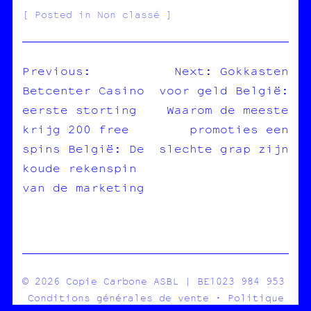
Posted in Non classé
Previous:
Next:
Gokkasten
Betcenter Casino
voor geld België:
NAVIGATION
eerste storting
Waarom de meeste
DE
krijg 200 free
promoties een
L’ARTICLE
spins België: De
slechte grap zijn
koude rekenspin
van de marketing
© 2026 Copie Carbone ASBL | BE1023 984 953
Conditions générales de vente
·
Politique