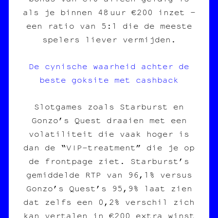
als je binnen 48 uur €200 inzet –
een ratio van 5:1 die de meeste
spelers liever vermijden.
De cynische waarheid achter de
beste goksite met cashback
Slotgames zoals Starburst en
Gonzo’s Quest draaien met een
volatiliteit die vaak hoger is
dan de “VIP‑treatment” die je op
de frontpage ziet. Starburst’s
gemiddelde RTP van 96,1% versus
Gonzo’s Quest’s 95,9% laat zien
dat zelfs een 0,2% verschil zich
kan vertalen in €200 extra winst