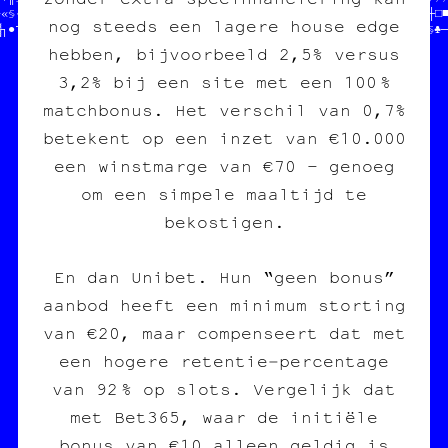
★«§•▒♣≈☆╗─░╬¤■╝≡‡□//  on fait des pin's    ///////////♥//////║┼□■
nog steeds een lagere house edge
▓┐●†♣♣†╚··┼┼▒╗¤※■█//  des affiches         //mée  //♠»┘┼※‡≈•╗¤§♣
hebben, bijvoorbeeld 2,5% versus
3,2% bij een site met een 100 %
matchbonus. Het verschil van 0,7%
betekent op een inzet van €10.000
een winstmarge van €70 – genoeg
om een simpele maaltijd te
bekostigen.
En dan Unibet. Hun “geen bonus”
aanbod heeft een minimum storting
van €20, maar compenseert dat met
een hogere retentie‑percentage
van 92 % op slots. Vergelijk dat
met Bet365, waar de initiële
bonus van €10 alleen geldig is