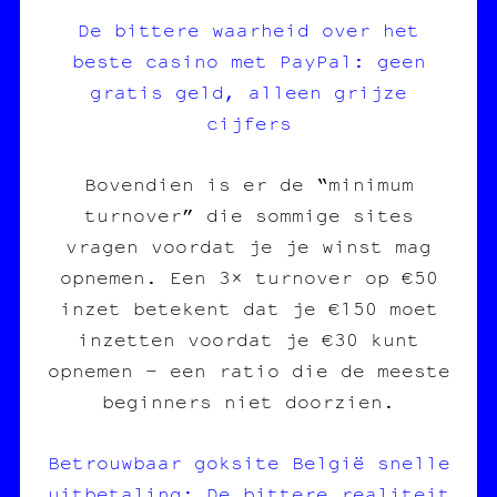
De bittere waarheid over het
beste casino met PayPal: geen
gratis geld, alleen grijze
cijfers
Bovendien is er de “minimum
turnover” die sommige sites
vragen voordat je je winst mag
opnemen. Een 3× turnover op €50
inzet betekent dat je €150 moet
inzetten voordat je €30 kunt
opnemen – een ratio die de meeste
beginners niet doorzien.
Betrouwbaar goksite België snelle
uitbetaling: De bittere realiteit