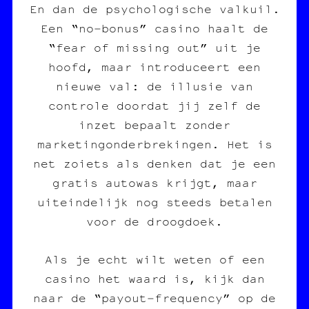
En dan de psychologische valkuil.
Een “no‑bonus” casino haalt de
“fear of missing out” uit je
hoofd, maar introduceert een
nieuwe val: de illusie van
controle doordat jij zelf de
inzet bepaalt zonder
marketingonderbrekingen. Het is
net zoiets als denken dat je een
gratis autowas krijgt, maar
uiteindelijk nog steeds betalen
voor de droogdoek.
Als je echt wilt weten of een
casino het waard is, kijk dan
naar de “payout‑frequency” op de