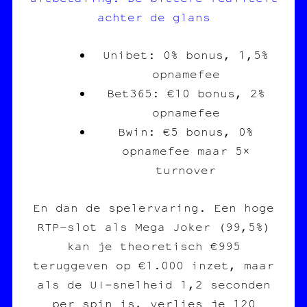
achter de glans
Unibet: 0% bonus, 1,5%
opnamefee
Bet365: €10 bonus, 2%
opnamefee
Bwin: €5 bonus, 0%
opnamefee maar 5×
turnover
En dan de spelervaring. Een hoge
RTP-slot als Mega Joker (99,5%)
kan je theoretisch €995
teruggeven op €1.000 inzet, maar
als de UI‑snelheid 1,2 seconden
per spin is, verlies je 120