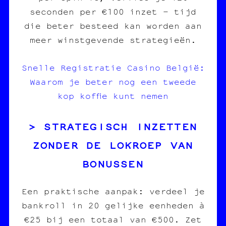
seconden per €100 inzet – tijd
die beter besteed kan worden aan
meer winstgevende strategieën.
Snelle Registratie Casino België:
Waarom je beter nog een tweede
kop koffie kunt nemen
STRATEGISCH INZETTEN
ZONDER DE LOKROEP VAN
BONUSSEN
Een praktische aanpak: verdeel je
bankroll in 20 gelijke eenheden à
€25 bij een totaal van €500. Zet