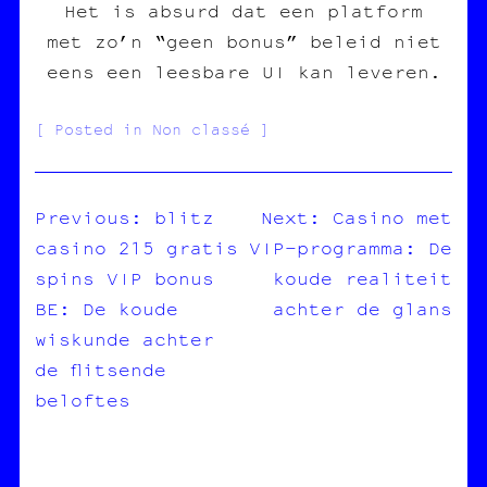
Het is absurd dat een platform
met zo’n “geen bonus” beleid niet
eens een leesbare UI kan leveren.
Posted in Non classé
Previous:
blitz
Next:
Casino met
casino 215 gratis
VIP-programma: De
NAVIGATION
spins VIP bonus
koude realiteit
DE
BE: De koude
achter de glans
L’ARTICLE
wiskunde achter
de flitsende
beloftes