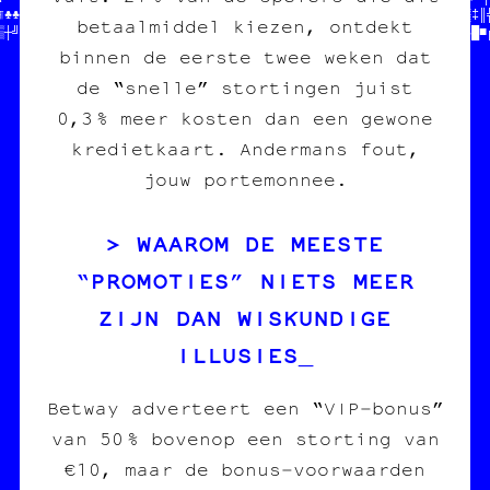
¶♣♣└//  HELP HELP                //fanzine /// édition  //░║▓░‡║╬
betaalmiddel kiezen, ontdekt
□┼╝·//                           //charleroi /// diy    //♥§¤§█■
binnen de eerste twee weken dat
de “snelle” stortingen juist
0,3 % meer kosten dan een gewone
kredietkaart. Andermans fout,
jouw portemonnee.
WAAROM DE MEESTE
“PROMOTIES” NIETS MEER
ZIJN DAN WISKUNDIGE
ILLUSIES
Betway adverteert een “VIP‑bonus”
van 50 % bovenop een storting van
€10, maar de bonus‑voorwaarden