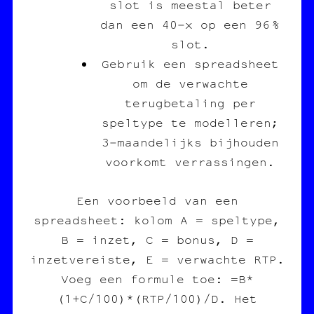
slot is meestal beter
dan een 40‑x op een 96 %
slot.
Gebruik een spreadsheet
om de verwachte
terugbetaling per
speltype te modelleren;
3‑maandelijks bijhouden
voorkomt verrassingen.
Een voorbeeld van een
spreadsheet: kolom A = speltype,
B = inzet, C = bonus, D =
inzetvereiste, E = verwachte RTP.
Voeg een formule toe: =B*
(1+C/100)*(RTP/100)/D. Het