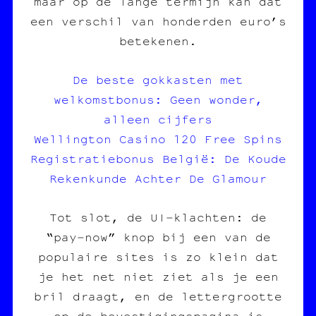
maar op de lange termijn kan dat
een verschil van honderden euro’s
betekenen.
De beste gokkasten met
welkomstbonus: Geen wonder,
alleen cijfers
Wellington Casino 120 Free Spins
Registratiebonus België: De Koude
Rekenkunde Achter De Glamour
Tot slot, de UI‑klachten: de
“pay‑now” knop bij een van de
populaire sites is zo klein dat
je het net niet ziet als je een
bril draagt, en de lettergrootte
op de bevestigingspagina is