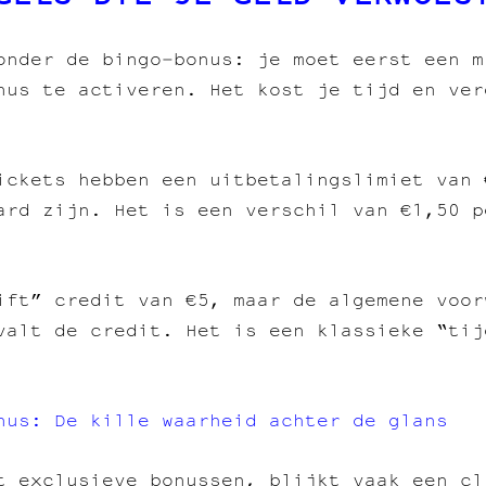
onder de bingo‑bonus: je moet eerst een m
nus te activeren. Het kost je tijd en ver
ickets hebben een uitbetalingslimiet van 
ard zijn. Het is een verschil van €1,50 p
ift” credit van €5, maar de algemene voor
valt de credit. Het is een klassieke “tij
nus: De kille waarheid achter de glans
t exclusieve bonussen, blijkt vaak een cl