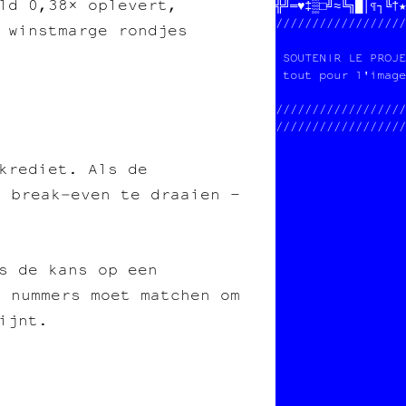
ld 0,38× oplevert,
╬╝═♥‡▒□╝≈╚╗█│¶┐╚†★
//////////////////
 winstmarge rondjes
 SOUTENIR LE PROJE
 tout pour l'image
//////////////////
//////////////////
krediet. Als de
m break‑even te draaien –
s de kans op een
n nummers moet matchen om
ijnt.