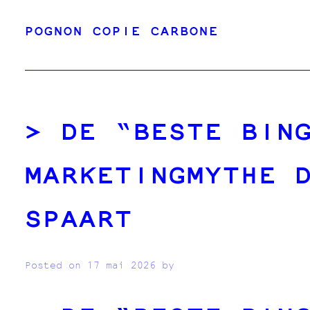
Skip
POGNON COPIE CARBONE
to
content
DE “BESTE BIN
MARKETINGMYTHE 
SPAART
Posted on
17 mai 2026
by