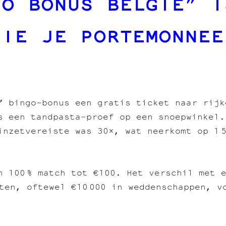
GO BONUS BELGIE” I
DIE JE PORTEMONNEE
” bingo‑bonus een gratis ticket naar rijk
s een tandpasta‑proef op een snoepwinkel.
inzetvereiste was 30×, wat neerkomt op 1 
n 100 % match tot €100. Het verschil met 
ten, oftewel €10 000 in weddenschappen, v