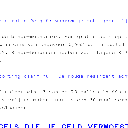
gistratie België: waarom je echt geen tij
 de bingo‑mechaniek. Een gratis spin op e
 winskans van ongeveer 0,962 per uitbetal
5×. Bingo‑bonussen hebben veel lagere RTP
.
torting claim nu – De koude realiteit ach
j Unibet wint 3 van de 75 ballen in één r
us vrij te maken. Dat is een 30‑maal verh
volhouden.
GELS DIE JE GELD VERWOES