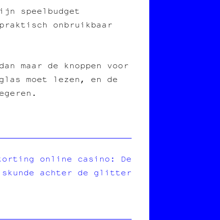
ijn speelbudget
praktisch onbruikbaar
dan maar de knoppen voor
glas moet lezen, en de
egeren.
torting online casino: De
iskunde achter de glitter