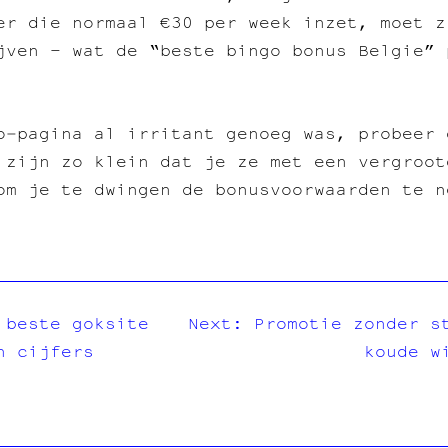
er die normaal €30 per week inzet, moet z
jven – wat de “beste bingo bonus Belgie” 
o‑pagina al irritant genoeg was, probeer 
 zijn zo klein dat je ze met een vergroot
om je te dwingen de bonusvoorwaarden te n
 beste goksite
Next:
Promotie zonder s
n cijfers
koude w