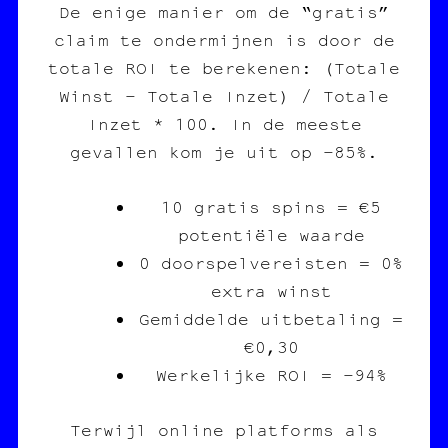
De enige manier om de “gratis”
claim te ondermijnen is door de
totale ROI te berekenen: (Totale
Winst – Totale Inzet) / Totale
Inzet * 100. In de meeste
gevallen kom je uit op -85%.
10 gratis spins = €5
potentiële waarde
0 doorspelvereisten = 0%
extra winst
Gemiddelde uitbetaling =
€0,30
Werkelijke ROI = -94%
Terwijl online platforms als