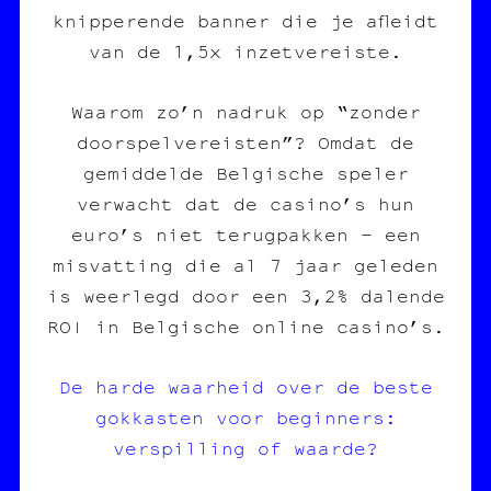
knipperende banner die je afleidt
van de 1,5x inzetvereiste.
Waarom zo’n nadruk op “zonder
doorspelvereisten”? Omdat de
gemiddelde Belgische speler
verwacht dat de casino’s hun
euro’s niet terugpakken – een
misvatting die al 7 jaar geleden
is weerlegd door een 3,2% dalende
ROI in Belgische online casino’s.
De harde waarheid over de beste
gokkasten voor beginners:
verspilling of waarde?