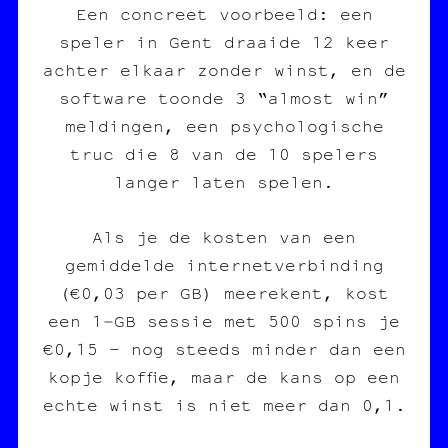
Een concreet voorbeeld: een
speler in Gent draaide 12 keer
achter elkaar zonder winst, en de
software toonde 3 “almost win”
meldingen, een psychologische
truc die 8 van de 10 spelers
langer laten spelen.
Als je de kosten van een
gemiddelde internetverbinding
(€0,03 per GB) meerekent, kost
een 1‑GB sessie met 500 spins je
€0,15 – nog steeds minder dan een
kopje koffie, maar de kans op een
echte winst is niet meer dan 0,1.