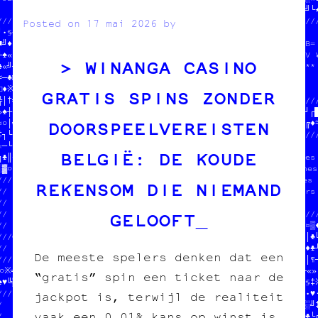
            ///////////////////////////♦≈║/¤○║♥┌┌═♥╬¤▒□┐┐≈╗█╗┐╝└★
//////////////                           ////////////////////////
Posted on
17 mai 2026
by
┘•§♣○□█♥†═≈╔//  JEAN-CHAT ET MOOMIN    ¶‡//                      
■╝♦†○≡┐║♣□•☆//  ONT MANGÉ TOUS LES SOUS  //  +#FN-COAT 8TNMOO%IS 
└♠«‡└─¤☆┐≡┌□//  EN CROQUETTES           »//  PBT MA¥3É SOUS LES S
WINANGA CASINO
♣«╝┘♠■█•╝≈★¤//  HELP HELP              ┘ //  ENQCR8QUETTES   0   
≈─♣□╔●○○•■╗▒//                         ┘♥//  HELP-8E/£ G         
□♦※♠╔»†////////////////////////////////////                      
GRATIS SPINS ZONDER
╬│†══└░//                           //▓¶»////////////////////////
»♠┼└■·★//  JEAN-CHAT ET MOOMIN      //○☆§¶█≈╚≈╔«░□═╝┐‡★≡※※═≈·┘┌█
DOORSPEELVEREISTEN
¤○│═╝░♣//  ONT MANGÉ TOUS LES SOUS  //‡»┘┘♥¤§╚♥┌¤─«═─┐□╗•‡┌┼╝☆╔♦≈
‡┐└★•▒»//  EN CROQUETTES            //‡○≡○┐¤♠♠┘■§////////////////
☆─└♣░•╗//  HELP HELP                //┌▒╝╔»═╬│●┐╬//              
BELGIË: DE KOUDE
╗♣║★░§■//                           //┐○║«┌┐┘†♥†¤//  on fait des 
░▓○╬§♣※///////////////////////////////└¶█▒─║█★┼¤♣//  des affiches

/////////////////////////////////╬‡»≈♥※┼»«│»▒♠┼§╔//  des cartes p
REKENSOM DIE NIEMAND
//                             ☆//─•═╔○†☆•♣█‡╗┼┘•//  des posters 
//  SOUTENIR LE PROJET          //‡★█§▓§═♥■║≡┘≡░※//              
GELOOFT
//  tout pour l'image imprimée  /////////////////////////////////
//                              //             //»╝└≡¤▒┼■╔■§╗┘¤▒♦
////////////////////////////////// MOOMIN      //╝┌¶╔□│□♦♦░└☆»│♣¤
//                //  ONT MANGÉ TOUS LES SOUS  //§╔»•¶»«●└□─░♣♦≡┘
De meeste spelers denken dat een
////////////////////  EN CROQUETTES            //═¶¤♣╔┘┌○┼┘█♣†│¶─
○※╬«♠▒□┌▒┐†╚«║·○♦┘//  HELP HELP                //□○·♦※•┘«╔─┐┌«»·
“gratis” spin een ticket naar de
♠♥╚▒█╬♠»┼═«○┘☆▓█══//      ////////////////////////////////╝║█☆§‡※
////////////////////////////P85                        5//♠░»│•♥·
jackpot is, terwijl de realiteit
/                       //W4 VKV+HG9\6S%K2MT£|7TA      N//≡▒●│░╝‡
vaak een 0,01% kans op winst is,
/  on fait des pin's    //3& ¥¥DN¥Y24%AN\5D4 KN3 J$+J  R//■▓○╚♣└╔