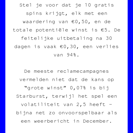
Stel je voor dat je 10 gratis
spins krijgt, elk met een
waardering van €0,50, en de
totale potentiële winst is €5. De
feitelijke uitbetaling na 30
dagen is vaak €0,30, een verlies
van 94%.
De meeste reclamecampagnes
vermelden niet dat de kans op
“grote winst” 0,07% is bij
Starburst, terwijl het spel een
volatiliteit van 2,5 heeft –
bijna net zo onvoorspelbaar als
een weerbericht in December.