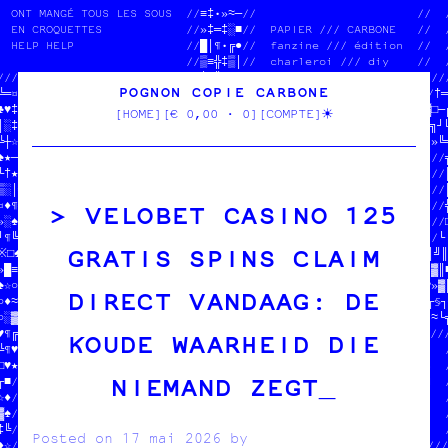
  ONT MANGÉ TOUS LES SOUS  //≡‡•»≈─//                       //  /
  EN CROQUETTES            //»‡═‡░■//  PAPIER /// CARBONE   //  /
  HELP HELP                //█│¶●╔●//  fanzine /// édition  //  /
                           //▒•╬‡▒│//  charleroi /// diy    //  /
/////////////////////////////│†╚╔─¶//                       /////
Skip
POGNON COPIE CARBONE
╚═¤■░╚♥///////////////////////////┐/╗/▓♣//≈▒///※////♦///█♠////†═
♣♥‡■·☆╗//                       //★╬▓♥¤♦└└♥¤│└╚♦─★≡«░║§╚■♥‡†‡▓□─╔
to
[HOME]
[€ 0,00 · 0]
[COMPTE]
│░‡┌●•●//  PAPIER /// CARBONE   //♠○»≈※┘★□♦╚└¤♣□╝※■▓≈●└¤·┼┌■╝╗┘╚
content
╚┼☆░♠└■//  fanzine /// édition  //═▒░»□└┼§□»╗║☆‡·▒≈•─‡§┘□┼·¤■┐»╚═
♠★─█♠┘▒//  charleroi /// diy  //////////////////////////////////╗
└†★♥▓♦└//                     //                              //║
▒░│╝└«○//////////////////////////////TENIR LE PROJET          //║
VELOBET CASINO 125
¤♦¤╗■╚†‡♠▓//                       //t pour l'image imprimée  //╬
»░♠▓·═■╬┘★//  on fait des pin's    //                         //□
┘¶╚♣┘☆♣●♦·//  des affiches         /////////////////////////////└

GRATIS SPINS CLAIM
※╗♠□♠●╝•§¶//  des cartes postales  //└‡╗╚«†╬═♠║□┌†♦·░●║═♣·┐»││●║
»█≡█▒•♦☆┌‡//  des pos////////////////////////////////•□»§●♥╬└•▓║■
♠☆○●╔○♣╚♣╚//         //              //            //•║┘▒╝●░╝♥»▓║
DIRECT VANDAAG: DE
○♦≈░•└▓┌╬♥/////////////  DONNE-NOUS  //on          //♣└¤※┘§•┘┌§●
○░▓≈♥»♠●┘«╚♦§┐†└♥░┐┘≈//  TON POGNON  //            //‡·└■│┼≈•┘≈└╗
KOUDE WAARHEID DIE
♥●╔─♣║□†»○♥§██○║♥¤«┘│//  STP MERCI   //le darkwe/////////////////
†¶♥·□╔‡≡○♣·●»╗·░≡○≈☆╔//  JEAN-CHAT   //         //              /
□♥★║≡╝☆┼╚╗■♦■┌■○║╝≈║─// /////////////////////////// DONNE-NOUS  /
NIEMAND ZEGT
┌■////////////////////║///                       // TON POGNON  /
≡♦//                    //  PAPIER /// CARBONE   // STP MERCI   /
▓♠//  SOUTENIR LE PROJ·T//  fanzine /// édition  // JEAN-CHAT   /
‡╚//  tout pour l'ima≈e //  charleroi /// diy    //             /
Posted on
17 mai 2026
by
♦☆//                  ※ //                       ///////////////