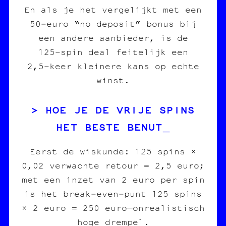
En als je het vergelijkt met een
50‑euro “no deposit” bonus bij
een andere aanbieder, is de
125‑spin deal feitelijk een
2,5‑keer kleinere kans op echte
winst.
HOE JE DE VRIJE SPINS
HET BESTE BENUT
Eerst de wiskunde: 125 spins ×
0,02 verwachte retour = 2,5 euro;
met een inzet van 2 euro per spin
is het break‑even‑punt 125 spins
× 2 euro = 250 euro—onrealistisch
hoge drempel.