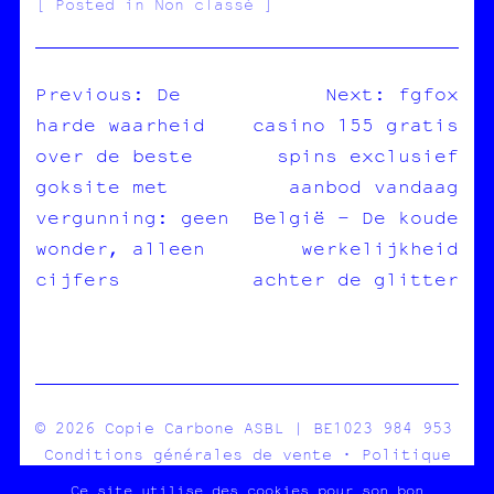
Posted in Non classé
Previous:
De
Next:
fgfox
harde waarheid
casino 155 gratis
NAVIGATION
over de beste
spins exclusief
DE
goksite met
aanbod vandaag
L’ARTICLE
vergunning: geen
België – De koude
wonder, alleen
werkelijkheid
cijfers
achter de glitter
© 2026 Copie Carbone ASBL | BE1023 984 953
Conditions générales de vente
·
Politique
de confidentialité
Ce site utilise des cookies pour son bon