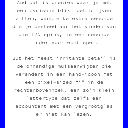
And dat is precies waar je met
een cynische blik moet blijven
zitten, want elke extra seconde
die je besteed aan het vinden van
die 125 spins, is een seconde
minder voor echt spel.
But het meest irritante detail is
de onhandige muisaanwijzer die
verandert in een hand‑icoon met
een pixel‑sized “i” in de
rechterbovenhoek, een zo’n klein
lettertype dat zelfs een
accountant met een vergrootglas
er niet kan lezen.