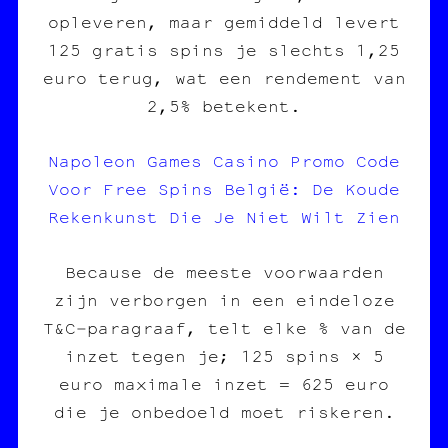
opleveren, maar gemiddeld levert
125 gratis spins je slechts 1,25
euro terug, wat een rendement van
2,5% betekent.
Napoleon Games Casino Promo Code
Voor Free Spins België: De Koude
Rekenkunst Die Je Niet Wilt Zien
Because de meeste voorwaarden
zijn verborgen in een eindeloze
T&C‑paragraaf, telt elke % van de
inzet tegen je; 125 spins × 5
euro maximale inzet = 625 euro
die je onbedoeld moet riskeren.