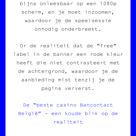
bijna onleesbaar op een 1080p
scherm, en je moet inzoomen,
waardoor je de speelsessie
onnodig onderbreekt.
Or de realiteit dat de “free”
label in de banner een rode kleur
heeft die niet contrasteert met
de achtergrond, waardoor je de
aanbieding mist tenzij je de
pagina ververst.
De “beste casino Bancontact
België” – een koude blik op de
realiteit