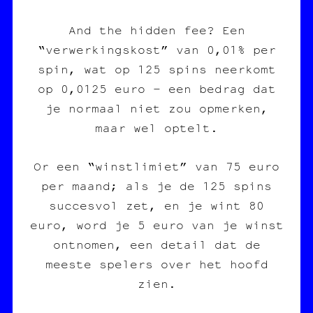
And the hidden fee? Een
“verwerkingskost” van 0,01% per
spin, wat op 125 spins neerkomt
op 0,0125 euro – een bedrag dat
je normaal niet zou opmerken,
maar wel optelt.
Or een “winstlimiet” van 75 euro
per maand; als je de 125 spins
succesvol zet, en je wint 80
euro, word je 5 euro van je winst
ontnomen, een detail dat de
meeste spelers over het hoofd
zien.