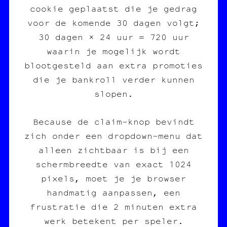
cookie geplaatst die je gedrag
voor de komende 30 dagen volgt;
30 dagen × 24 uur = 720 uur
waarin je mogelijk wordt
blootgesteld aan extra promoties
die je bankroll verder kunnen
slopen.
Because de claim‑knop bevindt
zich onder een dropdown‑menu dat
alleen zichtbaar is bij een
schermbreedte van exact 1024
pixels, moet je je browser
handmatig aanpassen, een
frustratie die 2 minuten extra
werk betekent per speler.