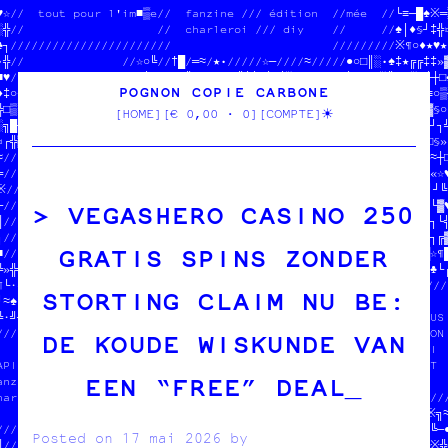
─☆//  tout pour l'im■▒e//  fanzine /// édition  //mée  //└≡─█♠※═░
░╬//                   //  charleroi /// diy    //     //♠│♦§┘‡╬¤
♣┐///////////////////////                       /////////※¶○♦★♥★○
•╬//              //☆╗╚//†█•═≈/★•/////☆─////≈/////╝○□║░•♠‡★╔╔‡‡»▓
■♥//////////////////¤│☆┐‡┌♦╚┐»♦★•※╚│└•┼╔┘░·※†≈‡┌≈│┌†♦·░╝※★░♦└┼□♠
Skip
POGNON COPIE CARBONE
♦‡○★□♠║♣└≡♣●■░※─»└▓╗▓≈≡╝▒†╬░·¶»╝│■┌♥¶¶□♣╗♠█╗♣¤§·▓†─≡○╔†≡‡«§¤║≡○▒┘
╬□▒│♣¤♠┐♦═○╚‡·□¤†««≈╚※//////////////////////////////////•¤≈☆▒▓§○○
to
[HOME]
[€ 0,00 · 0]
[COMPTE]
░╗█┘╗║│▒▒¤§‡«†≡·▒○§┐║≈//                            ////░║♣│≡┌┘┐╝
content
¤┌╬▒─♥▓▒≡☆╝─¤░♦≈≈★│♥※☆//  100% transwallon          ////♣★╬■║□§»¤
≈///////////////////////  100% légal                ////♥▒†□§○≈┼□
═//                   //  mieux que sur le darkweb  ////♠†♣»¤☆«☆♥
※//  100% transwallon //                            ////♣†‡┘╚┘┘╚║
VEGASHERO CASINO 250
─//  100% légal       //////////////////////////□/////●§╚█≈└─♦└║♥
║//  mieux que sur le darkwe////////////////////////////////╔·┐└╬
┐//                         //                       //   //■░♦╔▓
GRATIS SPINS ZONDER
■/////////////////////////////  on fait des pin's    //   //░█☆¶█
╚»╬═┼┐·•¤╝‡♣≈·─┌♥┌░╔╚»┼▒╝┐○·//  des affiches         //   //♣┌♣└┌

¶└·«♥□♠▒╔○▓·╔╚≈•└┐※█‡¶│░▓┐≡·//  des cartes postales  ////////////
STORTING CLAIM NU BE:
┘≈♠¶▒¶¤│†¤★●╗«¶¤▓─●╔┌†•█│•¶╝//  des posters          //          
╚·╝┼☆■┐•≡♦╬▓▒•‡§«│└╚╗║□╬┌┘┌§//                       //ONNE-NOUS 
DE KOUDE WISKUNDE VAN
//////////////////////+46¥¥└///////////////////////////ON POGNON 
                    M5WXN///////////////////////┐≈//  STP MERCI  
YCTT@Y*X74G-30$QM   W@   £¥                   //☆●//  JEAN-CHAT  
EEN “FREE” DEAL
Y$F-VC₿NHK F@O+G12  K¥$88MVLE PROJET          //※♠//             
75O7M9XB R/4 BJJA&SQ=J|BWJO l'image imprimée  //★·///////////////
                    D=   9$                   //█║♣‡♠┐≈■※§█─¤※╗≈
////////////////////////////////////////////////♣‡║┐♥♦└▓•○┐☆††╚─●
Posted on
17 mai 2026
by
║///////////////////////////////////////////////////║≈□╝╗╝•╔░┌※╬☆