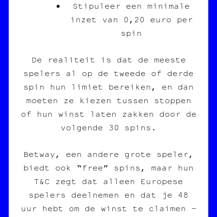
Stipuleer een minimale
inzet van 0,20 euro per
spin
De realiteit is dat de meeste
spelers al op de tweede of derde
spin hun limiet bereiken, en dan
moeten ze kiezen tussen stoppen
of hun winst laten zakken door de
volgende 30 spins.
Betway, een andere grote speler,
biedt ook “free” spins, maar hun
T&C zegt dat alleen Europese
spelers deelnemen en dat je 48
uur hebt om de winst te claimen –