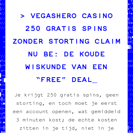
♠//                              //               //○♥╚┐┘│║┌♥█★·┘
▒//  SOUTENIR LE PROJET          // /// CARBONE   //┌○░¤┐═»▒▒♦★└┼
VEGASHERO CASINO
♦//  tout pour l'image imprimée  //e /// édition  //│‡※¤♠●▒┘╚♦└★║
§//                              //roi /// diy    //†‡♣□┐○╝▒‡†╗·░
○//////////////////////////////////               //¶○└□†─│»•●※≡•
250 GRATIS SPINS
////////////////////////////////////////////////////¤─·•§≈■★┼‡┼¤│
                       //╬║┼•●●·─═▓※»¶┐¶†╚▓░╬«♠┼■«╔╔○※☆▓▒○•■•┐└☆
  PAPIER /// CARBONE   //★╚▒○╚«┌╗■•▓♥●♦╬┼╗╬♣░■│≈¤†☆╬♠§╝♠♥¶●┘♣●┼╗■
ZONDER STORTING CLAIM
  fanzine ////////////////////////////////////╝·╝┘┌╗≈┌╬■┌•♠≡●≈§¶░
  charleroi //                       //     //│※░«┘♣▒♠☆♣┘¶≈┘▒█▓┐█
NU BE: DE KOUDE
            //  PAPIER /// CARBONE   //     //░//////////////////
//////////////|Q/////RX£///////=PK//3///S//P//┌//                
♣└•╗※┌□▒♣╗○╗//€  5|ED2 G  PG9 26          E///¶//  $$$  DU POGNON
WISKUNDE VAN EEN
╬•└‡╔┘║†·♠┘♥//2  =$$  \U POI#ON  $$N   =HH////╚//  POUR COPIE CAR
·«•╝♥♠♠≈§☆§·///I SO@R*@O8XOLCA6BON| A6#LIYE/□█≡//                
█☆«│╗■‡□▒☆■♠¶//         V    #$  B€U2   | /T┼┼╝//////////////////
“FREE” DEAL
♦│█≡─■╝╔•═♣□¶////VM8/D3//8+/€///////Q//6V\/\●┼█//              //
■•○★★//////////              ///§·‡└†╝¤●┘■¤┐███//////////////////
¶╔─╬†//      ///////////////////┐•///////////////////////////////
Je krijgt 250 gratis spins, geen
○─≡║★//  on fait des pin's    //▒§//                       //  //
┼╬┌»♥//  des affiches         //♦└//  PAPIER /// CARBONE   //  //

storting, en toch moet je eerst
·§■♥█//  des cartes postales  //●┼//  fanzine /// édition  //  //
¤□─·☆//  des posters          //♥■//  charleroi /// diy    //  //
een account openen, wat gemiddeld
┼┌≈└┼//                       //┼¶//                       //  //
«○╚«╚////////////////////////////////////////////////////////  //
3 minuten kost; de echte kosten
╚·♥★┼╚‡†╔┐┘□╝§//                       //   /////////////////////
zitten in je tijd, niet in je
¶¤╬║※┼╚╔╬┼│■═●//  PAPIER /// CARBONE   //   //║║╚●※≡♠«§¶»╝¤≈≈╬•·
☆♣♠╗☆§┼│║§☆□≈╗//  fanzine /// édition  //   //░☆▓¤▓¶•‡≈¶♦※♠≈★└╬╝░