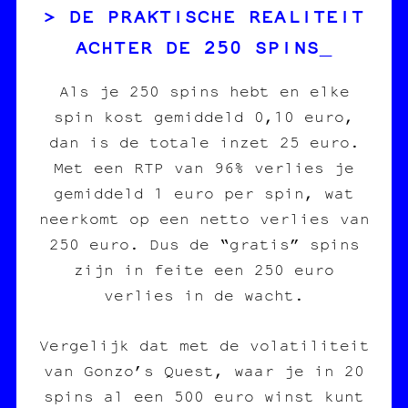
DE PRAKTISCHE REALITEIT
ACHTER DE 250 SPINS
Als je 250 spins hebt en elke
spin kost gemiddeld 0,10 euro,
dan is de totale inzet 25 euro.
Met een RTP van 96% verlies je
gemiddeld 1 euro per spin, wat
neerkomt op een netto verlies van
250 euro. Dus de “gratis” spins
zijn in feite een 250 euro
verlies in de wacht.
Vergelijk dat met de volatiliteit
van Gonzo’s Quest, waar je in 20
spins al een 500 euro winst kunt