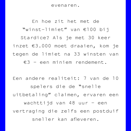
evenaren.
En hoe zit het met de
“winst‑limiet” van €100 bij
Stardice? Als je met 30 keer
inzet €3.000 moet draaien, kom je
tegen de limiet na 33 winsten van
€3 – een miniem rendement.
Een andere realiteit: 7 van de 10
spelers die de “snelle
uitbetaling” claimen, ervaren een
wachttijd van 48 uur – een
vertraging die zelfs een postduif
sneller kan afleveren.