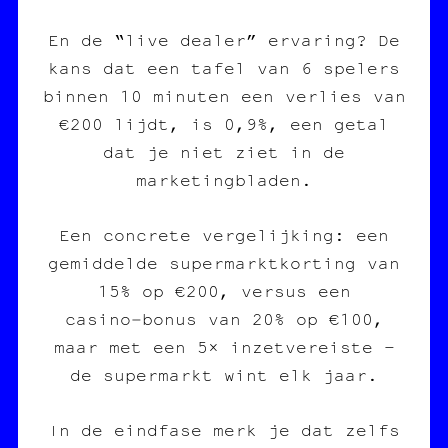
En de “live dealer” ervaring? De
kans dat een tafel van 6 spelers
binnen 10 minuten een verlies van
€200 lijdt, is 0,9%, een getal
dat je niet ziet in de
marketingbladen.
Een concrete vergelijking: een
gemiddelde supermarktkorting van
15% op €200, versus een
casino‑bonus van 20% op €100,
maar met een 5× inzetvereiste –
de supermarkt wint elk jaar.
In de eindfase merk je dat zelfs