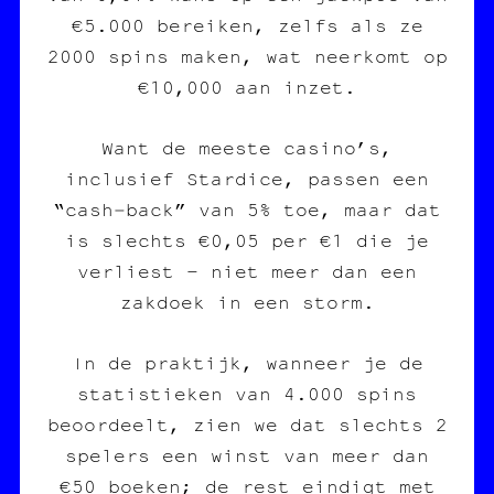
€5.000 bereiken, zelfs als ze
2000 spins maken, wat neerkomt op
€10,000 aan inzet.
Want de meeste casino’s,
inclusief Stardice, passen een
“cash‑back” van 5% toe, maar dat
is slechts €0,05 per €1 die je
verliest – niet meer dan een
zakdoek in een storm.
In de praktijk, wanneer je de
statistieken van 4.000 spins
beoordeelt, zien we dat slechts 2
spelers een winst van meer dan
€50 boeken; de rest eindigt met