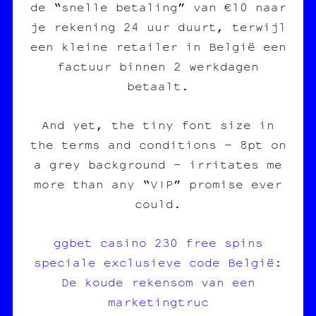
de “snelle betaling” van €10 naar
je rekening 24 uur duurt, terwijl
een kleine retailer in België een
factuur binnen 2 werkdagen
betaalt.
And yet, the tiny font size in
the terms and conditions – 8pt on
a grey background – irritates me
more than any “VIP” promise ever
could.
ggbet casino 230 free spins
speciale exclusieve code België:
De koude rekensom van een
marketingtruc