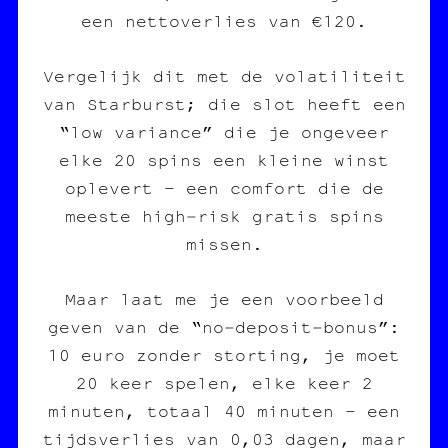
een nettoverlies van €120.
Vergelijk dit met de volatiliteit
van Starburst; die slot heeft een
“low variance” die je ongeveer
elke 20 spins een kleine winst
oplevert – een comfort die de
meeste high‑risk gratis spins
missen.
Maar laat me je een voorbeeld
geven van de “no‑deposit‑bonus”:
10 euro zonder storting, je moet
20 keer spelen, elke keer 2
minuten, totaal 40 minuten – een
tijdsverlies van 0,03 dagen, maar