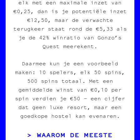
elk met een maximale inzet van
€0,25, dan is je potentiële inzet
€12,50, maar de verwachte
terugkeer staat rond de €5,33 als
je de 42% winratio van Gonzo’s
Quest meerekent.
Daarmee kun je een voorbeeld
maken: 10 spelers, elk 50 spins,
500 spins totaal. Met een
gemiddelde winst van €0,10 per
spin verdien je €50 – een cijfer
dat geen luxe resort, maar een
goedkope hostel kan evenaren.
WAAROM DE MEESTE