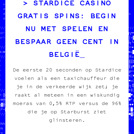
STARDICE CASINO
  on fait des pin's    //   //¶╝╔¶╔╔┐§┼▒//  on fait des pin's    
  des affiches         //   //┘‡┘░‡▓│★♣※//  des affiches    »    

GRATIS SPINS: BEGIN
  des cartes postales  //b  //■│□╚•┼¶≡╗·//  des cartes post┌les■ 
  des posters          //   //╚«※★┘≡┌┐╗─//  des posters          
                       ///////●¤■▒»♠○▓▒«//                       
NU MET SPELEN EN
/////////////////////////■※‡▓●╚╬▒♠¤═┌•═┌/////////////////////////
nzine /// édition  /////////////////////////////«≡★☆※≡♥■†«═╚†╔┌══
arleroi /// diy    ////              //       //«≈«╔¶★♠╬║▓║·■«│¤▓
BESPAAR GEEN CENT IN
                   ////  DONNE-NOUS  //n's    //≡╬└※●·▓╬♦☆▓≡▓▒┐└╗
//////═////////////////  TON POGNON  //       //»※█·♥□╝╗†║•○▒□○★‡
BELGIË
≡☆≡♥※»☆♦╔┌┐┘│░█≡□¤•│○//  STP MERCI   //tales  //♣└≈│╝▒≡★●※★╝─≡«█
///////////////////////  JEAN-CHAT   //   QG/£////////////////E1/
/              //    //              //   N7  RK          WFX\W\*
/  DONNE-NOUS  //n's ///////////////////////¥ JTANRC5MB E2OAOO-IS
De eerste 20 seconden op Stardice
/  TON POGNON  //       //╬═●≈□○░¤■★▒●─□▓☆//  /HP -XUG\₿*/OXVHEW 
/  STP MERCI   //tales  //·†·○└┘‡│┐•†¤♥•☆¤//  EHOC%MQUT+7ES  *V  
voelen als een taxichauffeur die
/  JEAN-CHAT   //       //♣†╚≈♦●♣█≈└╔«☆╝□★//  TE$P H₿+P     B4 P5
/              //       //•★└★╝·☆§─╗※¤╗┐┐♠//                  Y3M
je in de verkeerde wijk zet; je
////////////////////////////////////////////////////////////N/9G/
raakt al meteen in een wiskundig
≈·║□╗♥☆┼○¤█•¤□╔≈//                           //└·●▓≈╔╗¶│─♥═¤═§█♥┌
¤★┼≡≡¤╝╗□╔·«█§♥†//  JEAN-CHAT ET MOOMIN      //└«□≡‡│¶╔†╔┐♥□╝┘♣┘╔
moeras van 0,5% RTP versus de 96%
♠▓╬○»█»•█★♦└☆░═¶//  ONT MANGÉ TOUS LES SOUS  //■♦┌※╚※□♥□※≡╬┌╚♦●¶
░┘─▓┼≈▓╝♣▓♠┐┌┌●●//  EN CROQUETTES            //‡╚○╔╝♥█╝·•♣▓■▓═▒█¤
die je op Starburst ziet
//////////////////////LP HELP                //■●╗♣╚•♠╔░·│†┘¤╔■▓█
           //       //              /////////////////////////////
glinsteren.
ONNE-NOUS  //n's    //////////////////                           
ON POGNON  //       //░«─□¤╔☆·═╬≈┐†╚//  JEAN-CHAT ET MOOMIN      
TP MERCI   //tales  //═▒·╚█┌≈¤║╝╝┘●¤//  ONT MANGÉ TOUS LES SOUS  