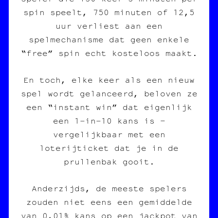
spin speelt, 750 minuten of 12,5
uur verliest aan een
spelmechanisme dat geen enkele
“free” spin echt kosteloos maakt.
En toch, elke keer als een nieuw
spel wordt gelanceerd, beloven ze
een “instant win” dat eigenlijk
een 1‑in‑10 kans is –
vergelijkbaar met een
loterijticket dat je in de
prullenbak gooit.
Anderzijds, de meeste spelers
zouden niet eens een gemiddelde
van 0,01% kans op een jackpot van