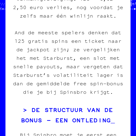
//////////////♥─※★≡○//  POUR COPIE CARBONE ASBL  //□★≡※●╔┌┘≡»╬¶┘
2,50 euro verlies, nog voordat je
※≡▒┌┐§≈♥─┌╝≡○■¶†└║│╬//                           //●☆¤○§▓·»○╬○☆●
zelfs maar één winlijn raakt.
And de meeste spelers denken dat
125 gratis spins een ticket naar
de jackpot zijn; ze vergelijken
het met Starburst, een slot met
snelle payouts, maar vergeten dat
Starburst’s volatiliteit lager is
dan de gemiddelde free spin‑bonus
die je bij Spinsbro krijgt.
DE STRUCTUUR VAN DE
BONUS – EEN ONTLEDING
Bij Spinbro moet je eerst een