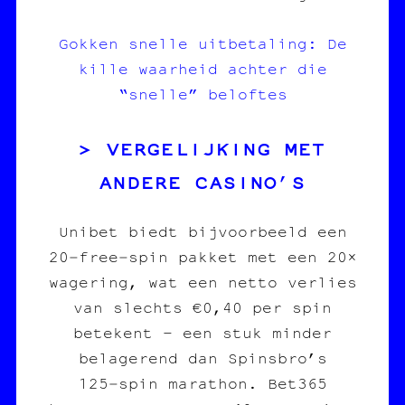
Gokken snelle uitbetaling: De
kille waarheid achter die
“snelle” beloftes
VERGELIJKING MET
ANDERE CASINO’S
Unibet biedt bijvoorbeeld een
20‑free‑spin pakket met een 20×
wagering, wat een netto verlies
van slechts €0,40 per spin
betekent – een stuk minder
belagerend dan Spinsbro’s
125‑spin marathon. Bet365