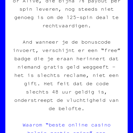
or Alive, die bijna 7% payout per
spin leveren, nog steeds niet
genoeg is om de 125‑spin deal te
rechtvaardigen.
And wanneer je de bonuscode
invoert, verschijnt er een “free”
badge die je eraan herinnert dat
niemand gratis geld weggeeft –
het is slechts reclame, niet een
gift. Het feit dat de code
slechts 48 uur geldig is,
onderstreept de vluchtigheid van
de belofte.
Waarom “beste online casino
belgie gratis spins” een