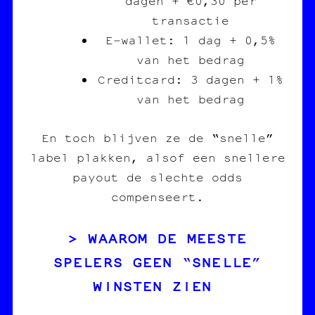
dagen + €0,30 per
transactie
E‑wallet: 1 dag + 0,5%
van het bedrag
Creditcard: 3 dagen + 1%
van het bedrag
En toch blijven ze de “snelle”
label plakken, alsof een snellere
payout de slechte odds
compenseert.
WAAROM DE MEESTE
SPELERS GEEN “SNELLE”
WINSTEN ZIEN