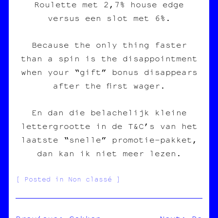
Roulette met 2,7% house edge
versus een slot met 6%.
Because the only thing faster
than a spin is the disappointment
when your “gift” bonus disappears
after the first wager.
En dan die belachelijk kleine
lettergrootte in de T&C’s van het
laatste “snelle” promotie‑pakket,
dan kan ik niet meer lezen.
Posted in Non classé