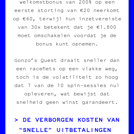
welkomstbonus van 200% op een
eerste storting van €20 neerkomt
op €60, terwijl hun inzetvereiste
van 30x betekent dat je €1.800
moet omschakelen voordat je de
bonus kunt opnemen.
Gonzo’s Quest draait sneller dan
een racefiets op een vlakke weg,
toch is de volatiliteit zo hoog
dat 7 van de 10 spin‑sessies nul
opleveren, wat bewijst dat
snelheid geen winst garandeert.
DE VERBORGEN KOSTEN VAN
“SNELLE” UITBETALINGEN