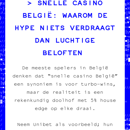
SNELLE CASINO
▓╝※§♣†█»♦┌♠★§╝·¶┐╗╔≡·╬//              //           //▓†♦·※☆※■╗※░
□•│»─¶█╗★■│○★●╚■‡•╔▒▒●//  DONNE-NOUS  //OOMIN      //○╔╝¤▒│■•╝★※┌
BELGIË: WAAROM DE
·┘☆╗‡¶»≈▓═☆╚•‡≡╔╔║╝♦♣▒//  TON POGNON  // LES SOUS  //♣■¤▓※└┐¶┐│╚
█///////////////////////  STP MERCI   //           //┐○╬♠¤☆■┘▓┌■╬
║//                   //  JEAN-CHAT   //           //╔╬└※☆•≡≡□»♥•
HYPE NIETS VERDRAAGT
■//  PAPIER /// CARBON//              //           //‡█═░≡└┐│♦○─●
╚//  fanzine /// éditi///////////////////////////////╗●※─▓†▓╔││┐♠
♦//  charleroi /// diy    //※╬□☆≡▓★│└·╗♥█»≡•¶▓●♣╬★♦┐«│☆░□※●†┼■─«
DAN LUCHTIGE
»//                       ////////////////////////////┘╗▒♦┐¤≈«■║★
║////////////////////////////                       //♠┼¶≈╗※»│═╬▒
BELOFTEN
§○│╝♦╝╬≈┘┘※══□¤──▒♣¶○♥≡○♥§║//  PAPIER /// CARBONE   //▓░♦«‡○┼╬╚†·
▓└□‡▒┐░≈╗╔■♣«▒┐│¤♥╔█┌§╚·»«└//  fanzine /// édition  //‡‡░●¤■░┼□╔☆
≈■□•║┌╔▓□§║≡█┌┼★★•≈┌○└§╔♦·┼//  charleroi /// diy    //║●─»║│☆†□╝█
♥•╚┼♥////////////////////////////////////////////////////////////
De meeste spelers in België
╔╗«■†//              //           ///                       //   
╝•┐●•//  DONNE-NOUS  //OOMIN      ///  on fait des pin's    //   
denken dat “snelle casino België”
│§╔│‡//  TON POGNON  // LES SOUS  ///  des affiches         //mée

»│╗╬■//  STP MERCI   //           ///  des cartes postales  //   
een synoniem is voor turbo‑wins,
●═●»╔//  JEAN-CHAT   //           ///  des posters          /////
maar de realiteit is een
•┐‡♣║//              //           ///                       //   
░†╔╗«///////////////////////////////♦/////////////////////////   
rekenkundig doolhof met 5% house
╝▓•□┌│═«¤●■‡┐▒※░●·═║█■♠»·╚─═┼☆☆●♦└─●╗░□╔//  TON POGNON  //ition  
////////////////////////////////□│○»│▓┘※//  STP MERCI   //diy    
edge op elke draai.
//                       /0   //╬└○┼┌╚□※//  JEAN-CHAT   //       
//  o€ NaiB&4Rs*pi9's    K/   //╚●·┐♥╚¶┌//              /////////
//  des aRLAcRes         ////////////////////////////////█♠╬┐○★╝‡
Neem Unibet als voorbeeld; hun
//  des ca|tes po&tales  /1          //              //┼╬═»╗♦‡○¶♠
//  de2 pos-erN      @7  //NNE-NOUS  //OJET          //└«╬•░○╚╔╬★