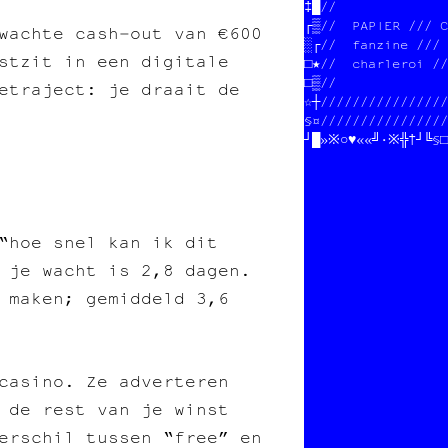
‡█//              
┌†//  PAPIER /// C
wachte cash‑out van €600
░┌//  fanzine /// 
stzit in een digitale
□★//  charleroi //
□▒//              
etraject: je draait de
☆┼////////////////
§¤////////////////
┘█»※○♥«☆╝·╗╬†┘╚■□
“hoe snel kan ik dit
 je wacht is 2,8 dagen.
t maken; gemiddeld 3,6
casino. Ze adverteren
 de rest van je winst
erschil tussen “free” en