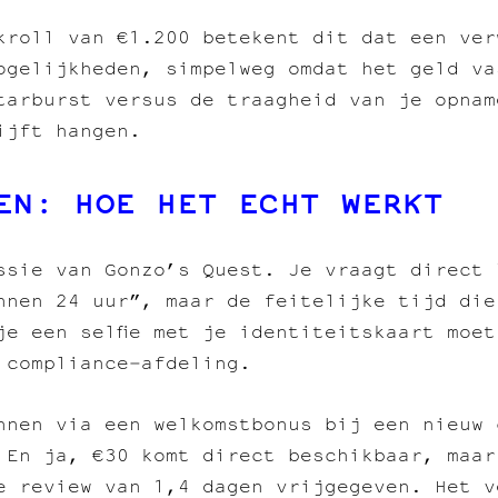
kroll van €1.200 betekent dit dat een ver
ogelijkheden, simpelweg omdat het geld va
tarburst versus de traagheid van je opnam
ijft hangen.
EN: HOE HET ECHT WERKT
ssie van Gonzo’s Quest. Je vraagt direct 
nnen 24 uur”, maar de feitelijke tijd die
je een selfie met je identiteitskaart moe
 compliance‑afdeling.
nnen via een welkomstbonus bij een nieuw 
 En ja, €30 komt direct beschikbaar, maar
e review van 1,4 dagen vrijgegeven. Het v