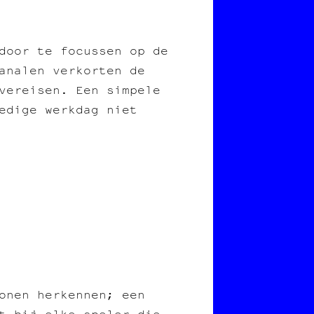
door te focussen op de
analen verkorten de
vereisen. Een simpele
edige werkdag niet
onen herkennen; een