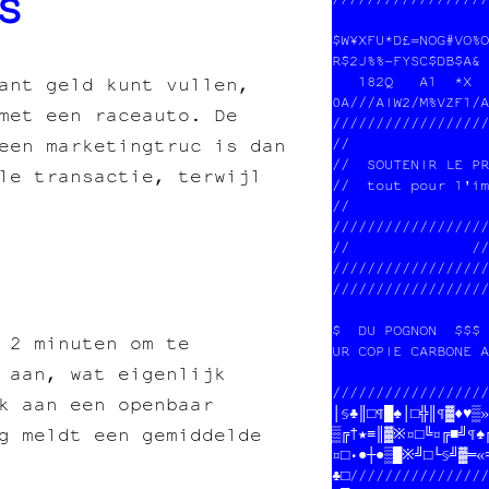
S
$$  DU POGNON  $$$
OUR COPIE CARBONE 
tant geld kunt vullen,
//////////////////
met een raceauto. De
//////////////////
een marketingtruc is dan
//                
//  SOUTENIR LE PR
le transactie, terwijl
//  tout pour l'im
//                
//////////////////
//              //
//////////////////
//////////////////
$  DU POGNON  $$$ 
 2 minuten om te
UR COPIE CARBONE A
 aan, wat eigenlijk
//////////////////
k aan een openbaar
│§♣║□¶█♠│□╬║¶▓♦♥♠»
g meldt een gemiddelde
▒╔†★≡║▓※¤□╚¤╔■╝¶♠╔
¤┐•●█●▒█※╝□└§♠▓═«≈
♣□////////////////