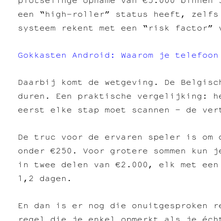
plotselinge opname van €5.000 binnen 
een “high‑roller” status heeft, zelfs
systeem rekent met een “risk factor” 
Gokkasten Android: Waarom je telefoon
Daarbij komt de wetgeving. De Belgisc
duren. Een praktische vergelijking: h
eerst elke stap moet scannen – de ver
De truc voor de ervaren speler is om 
onder €250. Voor grotere sommen kun j
in twee delen van €2.000, elk met een
1,2 dagen.
En dan is er nog die onuitgesproken r
regel die je enkel opmerkt als je éch