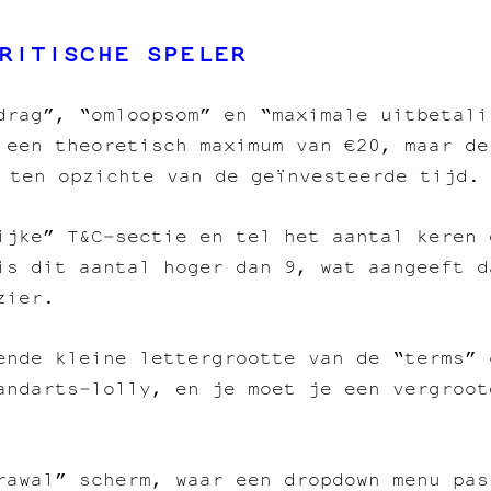
RITISCHE SPELER
drag”, “omloopsom” en “maximale uitbetali
 een theoretisch maximum van €20, maar de
% ten opzichte van de geïnvesteerde tijd.
ijke” T&C‑sectie en tel het aantal keren 
is dit aantal hoger dan 9, wat aangeeft d
zier.
ende kleine lettergrootte van de “terms” 
andarts‑lolly, en je moet je een vergroot
rawal” scherm, waar een dropdown menu pas