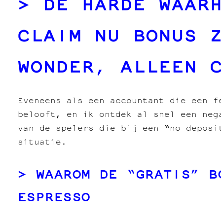
DE HARDE WAAR
CLAIM NU BONUS 
WONDER, ALLEEN 
Eveneens als een accountant die een f
belooft, en ik ontdek al snel een neg
van de spelers die bij een “no deposi
situatie.
WAAROM DE “GRATIS” B
ESPRESSO