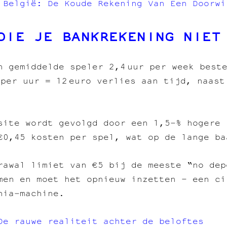
 België: De Koude Rekening Van Een Doorwi
DIE JE BANKREKENING NIET
n gemiddelde speler 2,4 uur per week best
 per uur = 12 euro verlies aan tijd, naas
site wordt gevolgd door een 1,5‑% hogere 
€0,45 kosten per spel, wat op de lange ba
rawal limiet van €5 bij de meeste “no dep
men en moet het opnieuw inzetten – een ci
nia‑machine.
De rauwe realiteit achter de beloftes