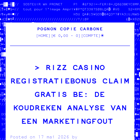
»═▓█─╬█//  SOUTENIR LE PROJET     /£  ₿NJOMAPGNYTOU€4L2SSSOKS  W/
░†»╬♥§─//  tout pour l'image impri// 7UWTCKO0UXZRNV %          /E
☆¶«┌≡○■//                         //G HE-E0BELE PM E6 J%SCJ   0/2
╔☆□‡♣¶╝/////////////////////////////IOHOO                  & HAG╝
│†▓••║○•┼■┐«¤§»█┘※≈»‡┼‡♣╝▒//  SOUT/////I0/1//////|/W//IR-///RR4/5
Skip
POGNON COPIE CARBONE
●─║≡¶≡╗█○★█†▒•§♦»■♠♣¶‡★╗░♠//  tout pour l'image imprimée  //▓§┐┐╚
╚≡└♣♦·•★╔§▒¶♠♥═†♠▓╔╚▓║†≡│●//                              //♠─¶╔♣
to
[HOME]
[€ 0,00 · 0]
[COMPTE]
▓└│//////////////////////////////////////////////////////////////
content
□═•//                       //†╚♠★▒♥//                       //  
▒└♥//  PAPIER /// CARBONE   //│♣┘■‡♠//  on fait des pin's    //  
¶▓█//  fanzine /// édition  //※≡┐□‡♠//  des affiches         //  

╔≡┘//  charleroi /// diy    //╔§■╗═†//  des cartes postales  //  
RIZZ CASINO
║┘╗//                  ///////////////  des posters          ////
▓░»//////////////////////           //                    ░  //♠●
╔┌║•/////////////////////  $$$  DU P//////////////////////////♠•█
REGISTRATIEBONUS CLAIM
¤──♥//                 //  POUR COPIE CARBONE ASBL  //▓╔»┐┼§«└·■♦
■╚╬●//  on fait des pin//                           //♣☆║░┼●♠╔└≈·
·─≡†//  des affiches   ///////////////////////////////‡♦♠§○♦♥«┘▒‡

GRATIS BE: DE
┌▒♠•//  des cartes postales  //                     //▓╔┘▒║═│»○≈│
─┌╬※//  des posters          /////////////////////////─╬»¤═•□╝※┼
KOUDREKEN ANALYSE VAN
///////////////              //¶«○♠★█╝♦┐§■░†█▓·●▒»†▓┼╚■┌╝┘┐┘┐┘│♥┘
             //////////////////═│·╬░‡┘═»═┌·╗≡▓╗♥‡╝═└═╔└╚╚†•┐└†§═░
 DONNE-NOUS  /////////////////////////////////♣┐¶┌□••┼¤█─░╗»▓§♣■※
EEN MARKETINGFOUT
 TON POGNON  ///                            //»≈█╗▒╚≡※○█╬≡└•╚┐═★●
 STP MERCI   ///  100% transwallon          //·•★╔┼╚┐─♥╔╗¤╗└─·»┐█
 JEAN-CHAT   ///  100% légal                //░※╬¤╝☆┌┘♣•║┐│★░═□═▓
             ///  mieux que sur le darkweb  //□┐§▓☆═┘¶♥●«╚※═♦»█░─
Posted on
17 mai 2026
by
////////////////                            //☆≡□▒¤≈¶╚§╔╬‡┐‡■╝┐≈※