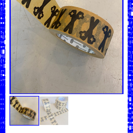
▒●┼♥╚♣─¶█//  mieux que sur le darkweb  //ES            //●¶□♦♦─│•
═│░■┌♠≡§■//                            //              //█║□¤▓□╚╬
─░·«╝┌·█♥////////////////////////////////              //●†♦══└▒█
┘♣☆╚│║♠«•////////////////////////////////////////////////♠■♠╚░╚•≡
□●♦┼♥♥※╗♠▓♦¤●§╔┐▓☆♦·╬┌¶╚▓¤•♣┌§●†┼─╬♠※■»≈‡┼┐¤═┘□•┌─┐╚□‡┐┘※┘♠«▓□†¤
¤○☆░‡│═│♦○※│╚†‡┌╗─═░≡┐┘┐■▓★┌■═•≡▒┌¶╝☆†□♠≡░┌♠□░═§╬«»♦▒┼╝□█┼▓●█♠●┐╚
☆†┐╚////////////////////////////////¶·└┼──‡≡╗□┼╗♣╔┼╚«■┘█╗┌»¶※♥≡┐§
●╚╚╚//                       //   //▓♦¶☆└□♥≈♥└╬║☆★─☆«╝·▒¶·○═≈│¶»«
║§═│//  on fait des pin's    //////////////////////////////////┐‡
○★═╔//  des affiches         ////                       //   //└─

░│█┌//  des cartes postales  ////  on fait des pin's    //   //┐■
•※▒─//  des posters          ////  des affiches         //   //¤└

╔│†«//                       ////  des cartes postales  //b  //≈«
░≈│▓///░/─/║///////♠//////////▒//  des posters          //   //═•
¤┌«│└┐╔┌··≈≈≡‡»■☆¤·┼♦▒▒●╬█¤╗╗▒■//                       ///////─┐
≡†■♦│┘─※♠»▓□═░♦┘¶··★†▒★▓●»■█«□♠≈/////«//┼/╗//★/║///╬/////※□┌█≈♦─
««≈¶¶♣┐·╝═║♣╔§▒○♠┌│†─░░○╝╝○«┘♦¶·▓♥•┌█·┼●¶¤█«└┘●□■♥╗─╔♣░▒‡└═░‡‡═●─
//////////////////////////////♠¶★♥★╬■♥▓▒≡☆╬»┐♦♦●┼─•≈╬♥□□╗§╗※▒╚□╬○
                     //    //////////////////////////////////†┐░¶
on fait des pin's    //    //                              //▒└•░
des affiches         //K#XQ//M4/€Y9₿|#|*47L+N///LDZ%O      //≈≈╚▓

des cartes postales  //         Q9D @E₿- RX /E / ₿0-/imée  //○┘♦┐
des posters          //5|6MJ₿ #V|N+B#9I/T          €J      //♥╗■─
♥   ≡ ╔  ╔■  └ »▒    //  1N9Z/Z$VNA  £-VO@XJY/MJD 7//////////▒╚»└
///////////┼/»/║///////  6LOMJA&A6 B|G#N¥O&11$*IXFOZM□│♥▒█§╗≈★¶┐≈
§☆¶░▓▓¶└»‡╚█●═»└≡♠┐╬┌//  \TQ / ARP   2Y E#M  UHX ZD//¶■─│╚──≈○└≡♦
/////////////////////////////5+XY2/€=//5AW/1FYN2X8Q/O≡♥¤§♣‡●┼▒╚▓‡
                       //  ////////////╝≈╬□※█≈☆╬»•█≈■≈┐╝┐≈┼┼╔─□≈•