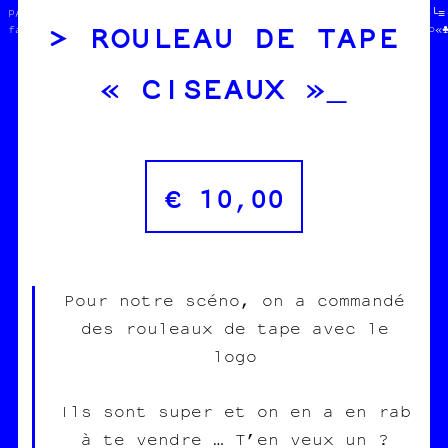
  PAPIER /// CARBONE   //  //»·╔§†●¤─░♠╗│□†○╝♣‡┐└┐♦·│»♦«※┘♠░│┼└≡·
ROULEAU DE TAPE
  fanzine /// édition  //  //★♥‡★║▒▒▒═░♥▒¶♠♦●▒○†█♥□○☆«●≈╬╔▒†─╗○«
« CISEAUX »
€
10,00
Pour notre scéno, on a commandé
des rouleaux de tape avec le
logo
Ils sont super et on en a en rab
à te vendre … T’en veux un ?