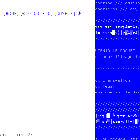
fanzine /// éditio
charleroi /// diy 
[HOME]
[€ 0,00 · 0]
[COMPTE]
//////////////////
¶♣¶·♥♦╝·♦●¤╗‡■╗‡♠┐
†■«†☆·♥█☆╬│┌▓‡▒♦‡│
//////////////////
UTENIR LE PROJET  
ut pour l'image im
//////////////////
0% transwallon    
0% légal          
eux que sur le dar
//////////////////
//////////////////
†☆¤╗†█░╚║╗═♥░♣¤※□┼
‡☆□★★░┼♣★■╔•†─╗†█└
//////////////////
édition 26
$  DU POGNON  $$$ 