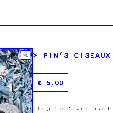
PIN’S CISEAUX
€
5,00
Un joli pin’s pour fêter l’