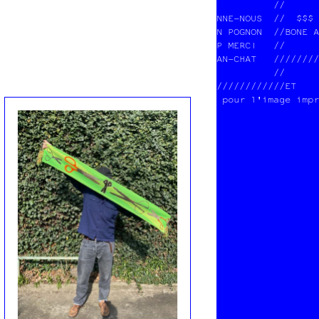
          //      
NNE-NOUS  //  $$$ 
N POGNON  //BONE A
P MERCI   //      
AN-CHAT   ////////
          //      
////////////ET    
 pour l'image impr