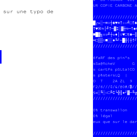
UR COPIE CARBONE A
 sur une typo de
//////////////////
█┌»░─≡○┼♣♥≡†※☆╝□††
†♥※≈│╝†─▓‡░▓┼≈─†♠≡
■▒▓╗¤¤╝┼»♦│○♥□¶♣─¶
═□▒▒○■░░♦╚┘─█╬│┼†┘
//////////////////
                  
 fait des pin's   
s affiches         
s cartes postales 
s posters         
         ○ •      
//////////////////
§«░╚░☆≡□‡└╬║★┘▓─╚╔
//////////////////
0% transwallon    
0% légal          
eux que sur le dar
//////////////////