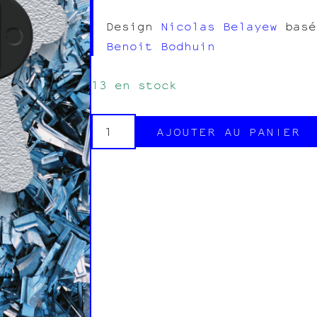
Design
Nicolas Belayew
basé
Benoit Bodhuin
13 en stock
AJOUTER AU PANIER
quantité
de
Pin's
Ciseaux