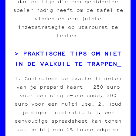
dan de tijd die een gemiddelde
speler nodig heeft om de tafel te
vinden en een juiste
inzetstrategie op Starburst te
testen.
PRAKTISCHE TIPS OM NIET
IN DE VALKUIL TE TRAPPEN
1. Controleer de exacte limieten
van je prepaid kaart – 250 euro
voor een single-use code, 300
euro voor een multi-use. 2. Houd
je eigen inzetratio bij; een
eenvoudige spreadsheet kan tonen
dat je bij een 5% house edge en