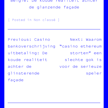
België: De koude realiteit achter
de glanzende façade
Posted in Non classé
Previous:
Casino
Next:
Waarom
bankoverschrijving
“casino ethereum
NAVIGATION
uitbetaling: De
storten” een
DE
koude realiteit
slechte gok is
L’ARTICLE
achter de
voor de serieuze
glinsterende
speler
façade