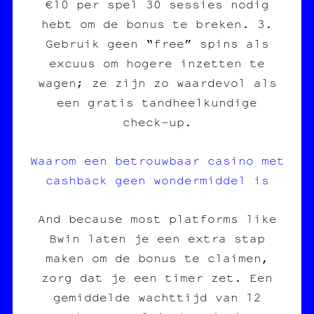
€10 per spel 30 sessies nodig
hebt om de bonus te breken. 3.
Gebruik geen “free” spins als
excuus om hogere inzetten te
wagen; ze zijn zo waardevol als
een gratis tandheelkundige
check‑up.
Waarom een betrouwbaar casino met
cashback geen wondermiddel is
And because most platforms like
Bwin laten je een extra stap
maken om de bonus te claimen,
zorg dat je een timer zet. Een
gemiddelde wachttijd van 12