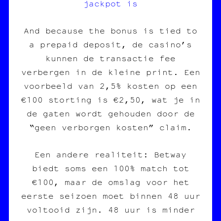
jackpot is
And because the bonus is tied to
a prepaid deposit, de casino’s
kunnen de transactie fee
verbergen in de kleine print. Een
voorbeeld van 2,5% kosten op een
€100 storting is €2,50, wat je in
de gaten wordt gehouden door de
“geen verborgen kosten” claim.
Een andere realiteit: Betway
biedt soms een 100% match tot
€100, maar de omslag voor het
eerste seizoen moet binnen 48 uur
voltooid zijn. 48 uur is minder