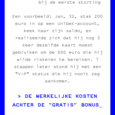
bij de eerste storting
Een voorbeeld: Jan, 32, stak 200
euro in op een Unibet-account,
keek naar zijn saldo, en
realiseerde zich dat hij nog 3
keer dezelfde kaart moest
gebruiken om de 600 euro die hij
wilde riskeren te bereiken. 7
stappen later stond hij met een
“VIP” status die hij nooit zag
aankomen.
DE WERKELIJKE KOSTEN
ACHTER DE “GRATIS” BONUS