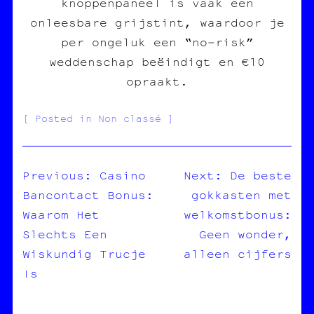
knoppenpaneel is vaak een
onleesbare grijstint, waardoor je
per ongeluk een “no‑risk”
weddenschap beëindigt en €10
opraakt.
Posted in Non classé
Previous:
Casino
Next:
De beste
Bancontact Bonus:
gokkasten met
NAVIGATION
Waarom Het
welkomstbonus:
DE
Slechts Een
Geen wonder,
L’ARTICLE
Wiskundig Trucje
alleen cijfers
Is