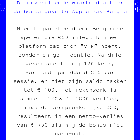
De onverbloemde waarheid achter
☆    ╬║                  //on          //¶│♦╝«┘•┘¤▓※▒╔╚╬┘□□※≈≈┼·
////////┼//////////////////            /♠╗♣┐░╗¶┼┐┌┐§♥≡★╔♦§†═¤†♦│
de beste goksite Apple Pay België
Neem bijvoorbeeld een Belgische
speler die €50 inlegt bij een
platform dat zich “VIP” noemt,
zonder enige licentie. Na drie
weken speelt hij 120 keer,
verliest gemiddeld €15 per
sessie, en ziet zijn saldo zakken
tot €-100. Het rekenwerk is
simpel: 120 × 15 = 1800 verlies,
minus de oorspronkelijke €50,
resulteert in een netto‑verlies
van €1750 als hij de bonus niet
cash‑out.