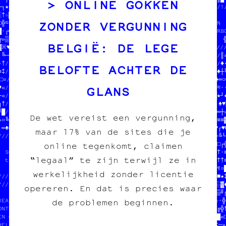
ONLINE GOKKEN
─┐•♠║//  100% transwallon          /▒╬♣═≈┌♠░░////////////////////
░†☆▓»//  100% légal                //‡»«○▓·░♣//                  
ZONDER VERGUNNING
□╬≈●§//  mieux que sur le darkweb  //¤└≡└·□═≡//  $$$  DU POGNON ╔
█·┌╗┐//                            //│└†¶┐┐«§//  POUR COPIE CARBO
╔»▒※═///////┐////////////★♠/└////////┐≡═□♠※♥▒//                ╬
BELGIË: DE LEGE
▓※♥╝║║«¤▒•«†│‡╚╔□¤¶┌♣▓·▒┐■╬╚※♠§┼†≈♥│♦│╚»≈•★‡●///////////////////
┐╚─┘║┘╚¶☆║┐╝╗«█☆░☆─§•╝¶○///////////////////////////          //░»
•†////////////////////////                       //////////////♣•
BELOFTE ACHTER DE
≡‡//                    //  PAPIER /// CARBONE   //  //»╗┼█·♣¶♣┼╚
□¤//  PAPIER /// CARBONE//  fanzine /// édition  //  //┌╗┼┘╬·♣≡○╬
GLANS
♥▒//  fanzine /// éditio//  charleroi /// diy    //  //░█▓┘≡─░≈··
┼«//  charleroi /// diy //                       //  //‡┘§┘╗┐█★┘★
╗†//                    ///////////////////////////  //※■○○╬│┐♣♥▒
╝█/////////////////////////////////////////////////////≡·¶□┌░╔═┼»
De wet vereist een vergunning,
»¤╚●●†•§║♠┌§╬¤≡¶†║▓─╬╚┼≈═╚└☆┌└♦╝≈░♣☆§☆┘╬▓«♣·▒└≡¤★╗♦♥┘▓╬│╗‡≈┐┼♥≡≡▓
│¶♣■╔╔▒♣‡※★╗≈▒♦★══·╗·○○○¤»¶≈•■┌·♣┘┘♠┘▓¤♣§║♦║○■‡│─●»※※┼●†□╝█★♥┌♥■
maar 17% van de sites die je
////////////////////////////////╚╬┼█»□╔┐║≈╗●♥╝╬¶○≡•■¶┼»≈★┐┐»«┌╚└★
              W¥            ////////////////////////////////▓║□┌╬
online tegenkomt, claimen
  9O*&EVG¥$I7 =/OJET        //                           ///■╗†·≡
“legaal” te zijn terwijl ze in
  QPRN5O3£GY@@3₿age imprimée//  $$$  DU POGNON  $$$      ///♠»††≡
  4CB L\0¥N   -L            //  POUR COPIE CARBONE ASBL  ///†┐¶¤█
werkelijkheid zonder licentie
OMLE7H&I€R¥ZAI////////////////                           ///§♦■★‡
¥*£GJM/8 9PM6//////////////╝////////////////////////////////█╬░▓♦
opereren. En dat is precies waar
@MZ/44£VMW1X0/7%         //─////////////////////////////////■•▒╝╔
JEAN-CHAT ET MOOMIN      //─□☆□†□║└★│═┼╝─※•¶»╗○┼┐§┘·╚┘•└▓≈†░≡☆·╬╔
de problemen beginnen.
ONT MANGÉ TOUS LES SOUS  //┘╔☆»●»¤≈┐■│«♣≡┐□♥¶☆☆•╚♣»░●║♣┌≈¶§♣╔▒╔╬†
EN CROQUETTES            ////////////////‡§«§║═«☆♣┘▓┼╝□░═┼╝╝─‡█«□
HELP HELP                //            //★※■•┐♦│≡♣«≡¤♥╚♦●▒┘▒†‡─»│