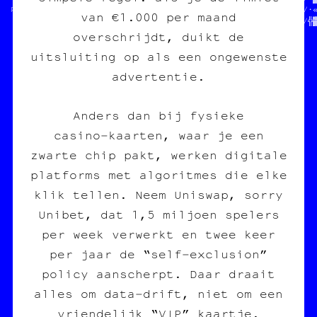
/  POUR COPIE CARBONE ASBL  /•«╬//  HELP HELP                //·╝
van €1.000 per maand
/                         ● //┼┐//                           //╬
overschrijdt, duikt de
uitsluiting op als een ongewenste
advertentie.
Anders dan bij fysieke
casino‑kaarten, waar je een
zwarte chip pakt, werken digitale
platforms met algoritmes die elke
klik tellen. Neem Uniswap, sorry
Unibet, dat 1,5 miljoen spelers
per week verwerkt en twee keer
per jaar de “self‑exclusion”
policy aanscherpt. Daar draait
alles om data‑drift, niet om een
vriendelijk “VIP” kaartje.