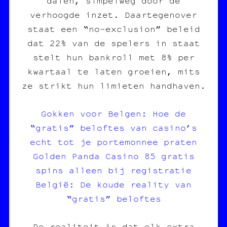
dalen, simpelweg door de
verhoogde inzet. Daartegenover
staat een “no‑exclusion” beleid
dat 22% van de spelers in staat
stelt hun bankroll met 8% per
kwartaal te laten groeien, mits
ze strikt hun limieten handhaven.
Gokken voor Belgen: Hoe de
“gratis” beloftes van casino’s
echt tot je portemonnee praten
Golden Panda Casino 85 gratis
spins alleen bij registratie
België: De koude reality van
“gratis” beloftes
De realiteit is dat elk extra