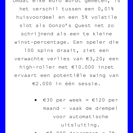
Omdat elke euro wordt gemeten, is
het verschil tussen een 0,01%
huisvoordeel en een 5% volatile
slot als Gonzo’s Quest net zo
schrijnend als een te kleine
winst‑percentage. Een speler die
100 spins draait, ziet een
verwachte verlies van €3,20; een
high‑roller met €10.000 inzet
ervaart een potentiële swing van
€2.000 in één sessie.
€30 per week = €120 per
maand – vaak de drempel
voor automatische
uitsluiting.
€5.000 jaaromzet = 7%