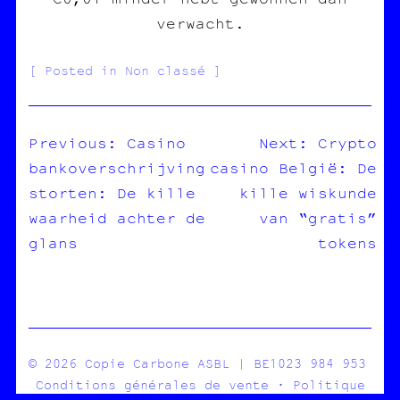
verwacht.
Posted in Non classé
Previous:
Casino
Next:
Crypto
bankoverschrijving
casino België: De
NAVIGATION
storten: De kille
kille wiskunde
DE
waarheid achter de
van “gratis”
L’ARTICLE
glans
tokens
© 2026 Copie Carbone ASBL | BE1023 984 953
Conditions générales de vente
·
Politique