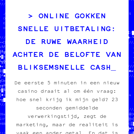
//////////////////             ♣             //                  
                /////////////////╗/////////////AT ET MOOMIN      
ONLINE GOKKEN
  JEAN-CHAT ET MOOMIN      //┌▒═▒☆○•//  ONT MANGÉ TOUS LES SOUS  
  ONT MANGÉ TOUS LES SOUS  //┘═※┘║▓≈//  EN CROQUETTES            
  EN CROQUETTES            //╝║╚┼╝┌●//  HELP HELP                
SNELLE UITBETALING:
  HELP HELP                //┌╬╬•═║■//                           
                           //┼※─▓«»†///※//♠/////////«//////•/‡/█
/////////////////////////////////////////////═╚«└★☆╚▒‡¤●┐※╝┐●♣·└♦
DE RUWE WAARHEID
─•□╗¶║┼╔╬┼░//                      //////////////////////////////
─└┘≈≡♥♣☆≡≡╚//  SOUTENIR LE PROJET  //                           /
ACHTER DE BELOFTE VAN
╬╚╔▓≡▒▓★▒¶┘//  tout pour l'image im//  $$$  DU POGNON  $$$      /
♦▓¤■≡╚·≡♠║·//                      //  POUR COPIE CARBONE ASBL  /
└╗╬≡♦¶─═★»╝//////////////////////////                           /
BLIKSEMSNELLE CASH
♣«·»╝¶▓¤•¶╬※■♠‡╗¤┼☆//////////////////////////////////////////////
‡┼█★▒★╬♣▓¤╚╗※§┌□♦·█//                           //†§♦┌○┼○●╝¶»≡♣★‡
│┘♣■•═☆■§≡█▒§§┘┼║♦┼//  $$$  DU POGNON  $/O//3/TX/////////////////
┌□»─○«†¤□♣║¤‡●─♦╬♠║//  POUR COPIE CARBON%GZ*+%  P#      5T       
De eerste 5 minuten in een nieuw
┌╔※■╗§≈☆■☆¶≡└••═♣╗░//                   O₿  £CPW5$N-X6  //n's    
casino draait al om één vraag:
♣▓╚¤♥╬•█╚│┘※♥╗※※†»┘///////////////////////3Y0U#AO|W*£D##HY      
│♦¤♠☆┼♦■≈│║♦»■≡§♥┌♦▒─♠╝¶╔«☆///////////////75¥NML7ELAL££I/////es  
hoe snel krijg ik mijn geld? 23
═╔█≈≈·▓¶┐‡□≈≡‡╬≡★†└†║└¶░»»☆//           @4  J-$VD€HD9   G3 //    
/////////////////////////////  SOUTENIR \4 LPR4+I       €K //    
seconden gemiddelde
                    F/   ////  tout pourR8/¥Z2€₿#FK4G/+/JQ //////
API/R /+//CARBO1¥   J/   ////                          ▓   //●┼□┘
verwerkingstijd, zegt de
anzine7/O/ Adit|on  ZJ   //////////////////////////////////╔/▒┼¤║
marketing, maar de realiteit is
har3eroi /// diy    /@b  /////////////////              //♣★○┌░▒█
          K      U1 //////////////////////  DONNE-NOUS  //╔♠╝█♣※─
vaak een ander getal. En dat is
///////////////////N//             //  ///  TON POGNON  //♠♠░»│┼▓