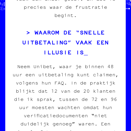
╚┌║≡≡└††○═//  on fait des pin's    //  ///  STP MERCI   //‡†○─└═╗
precies waar de frustratie
□░«╝«└■▒▓┘//  des affiches         //  ///  JEAN-CHAT   //«╔╝╔╔═●
begint.
WAAROM DE “SNELLE
UITBETALING” VAAK EEN
ILLUSIE IS
Neem Unibet, waar je binnen 48
uur een uitbetaling kunt claimen,
volgens hun FAQ. In de praktijk
blijkt dat 12 van de 20 klanten
die ik sprak, tussen de 72 en 96
uur moesten wachten omdat hun
verificatie­documenten “niet
duidelijk genoeg” waren. Een