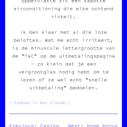
oppervlakte zit een kapotte
airconditioning die elke ochtend
rinkelt.
Ik ben klaar met al die loze
beloftes. Wat me echt irriteert,
is de minuscule lettergrootte van
de “T&C” op de uitbetalingspagina
– zo klein dat je een
vergrootglas nodig hebt om te
lezen of ze wel echt “snelle
uitbetaling” bedoelen.
Posted in Non classé
Previous:
Casino
Next:
Hoge bonus