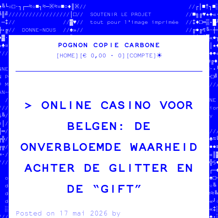
♠╚└☆□·┐┌─≈☆■┐≈─※≈¤■○♦║※//                              //┌│■†┐■░
╚║╝//////////////////│□//  SOUTENIR LE PROJET          //▒╗╔♥★♠«●
┐─‡//              //▓♥//  tout pour l'image imprimée  //‡♦□═▒•█┘
╬•╔//  DONNE-NOUS  //♠※//                              //╔●╔¶╚·┼─
♦▓·//  TON POGNON  //╝§//////////////////////////////////┼┘○│█«●┐
Skip
POGNON COPIE CARBONE
»♣¤//  STP MERCI   ///////////////////////////////////»★─┐▓┘─║│★♠
/////  JEAN-CHAT   ///                           // //│└█┐╚♠≈†♠●«
to
[HOME]
[€ 0,00 · 0]
[COMPTE]
   //              ///  $$$  DU POGNON  $$$      // //═┐█¤※╝■≡╔♦│
content
NNE///////////////////  POUR COPIE CARBONE ASBL  // //╔★▒●└│¤□·•└
N POGNON  //═»♣♣♦╬▒┐//                           // //‡░┐┘░※♠┼□╝·
P MERCI   //┐□│║╗¤○●/////////////////////////////////////////////
AN-CHAT   //•†┐•♣═┘─☆※╗¶○│╗▒┌╗┌·«║♥╗┌■─♦│≡//                     
ONLINE CASINO VOOR
  ///////////////////////////////·╬▒»‡┐☆□█//  PAPIER /// CARBONE 
////                           //§•═╬┘■★▒♦//  fanzine /// édition
§╚//  $$$  DU POGNON  $$$      //†┼║▒♥╚·○═//  charleroi /// diy  
BELGEN: DE
¤│//  POUR COPIE CARBONE ASBL  //§░≡¤♠╗║□·//                     
║═//                     ////////////////////////////////////////
╔╬/////////////////////////              //           //•─‡¶└┼♣≈╚
ONVERBLOEMDE WAARHEID
╔╔//                     //  DONNE-NOUS  //OOMIN      //≡╗★☆●╬●░≡
═·/////////////////////////  TON POGNON  // LES SOUS  //└‡─□·‡«║▓
ACHTER DE GLITTER EN
///////////////////////////  STP MERCI   //           //┘♣☆≈▓≡╬§●
                       ////  JEAN-CHAT   //           //♥≈░└♣┘┘─♠
  on fait des pin's    ////              //           //●─·●≡●♠□─
DE “GIFT”
  des affiches         /////////////////////////////////╗▓¶░●○☆☆╚

  des cartes postales  //  //╚┼※♥♣┌■♠═█▓«║»▓♦●╬§¶·§└★┌‡●╬♥♣«│≈≈╚╗
  de////////////////////////////////║█╗╬≡─♦♠┐¤║□●┌│▒┘≈♥♥¶●★║·☆«┘☆
  ░ //                            ///////////////////////////««‡░
Posted on
17 mai 2026
by
//////  100% transwallon          //                      │//░♠•░