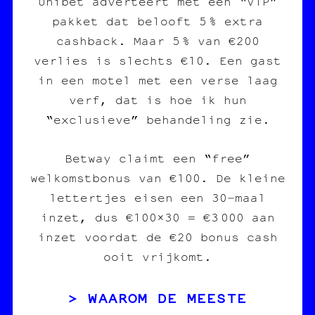
Unibet adverteert met een “VIP”
pakket dat belooft 5 % extra
cashback. Maar 5 % van €200
verlies is slechts €10. Een gast
in een motel met een verse laag
verf, dat is hoe ik hun
“exclusieve” behandeling zie.
Betway claimt een “free”
welkomstbonus van €100. De kleine
lettertjes eisen een 30‑maal
inzet, dus €100×30 = €3 000 aan
inzet voordat de €20 bonus cash
ooit vrijkomt.
WAAROM DE MEESTE