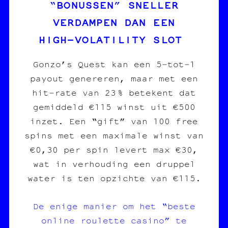
“BONUSSEN” SNELLER
VERDAMPEN DAN EEN
HIGH‑VOLATILITY SLOT
Gonzo’s Quest kan een 5‑tot‑1
payout genereren, maar met een
hit‑rate van 23 % betekent dat
gemiddeld €115 winst uit €500
inzet. Een “gift” van 100 free
spins met een maximale winst van
€0,30 per spin levert max €30,
wat in verhouding een druppel
water is ten opzichte van €115.
De enige manier om het “beste
online roulette casino” te