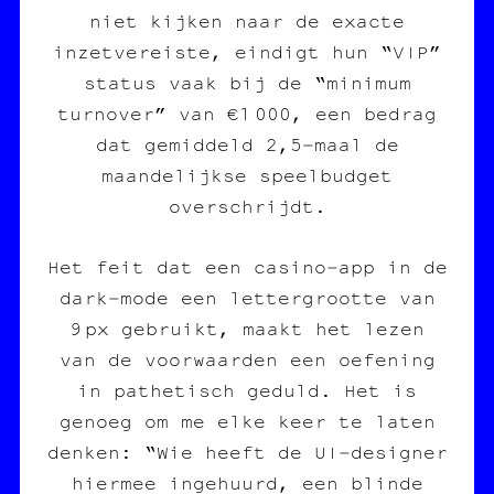
niet kijken naar de exacte
inzetvereiste, eindigt hun “VIP”
status vaak bij de “minimum
turnover” van €1 000, een bedrag
dat gemiddeld 2,5‑maal de
maandelijkse speelbudget
overschrijdt.
Het feit dat een casino‑app in de
dark‑mode een lettergrootte van
9 px gebruikt, maakt het lezen
van de voorwaarden een oefening
in pathetisch geduld. Het is
genoeg om me elke keer te laten
denken: “Wie heeft de UI‑designer
hiermee ingehuurd, een blinde