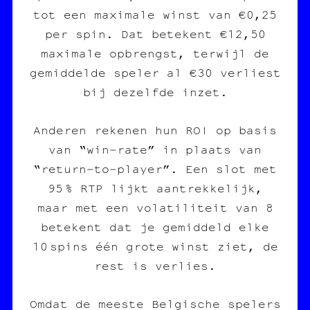
tot een maximale winst van €0,25
per spin. Dat betekent €12,50
maximale opbrengst, terwijl de
gemiddelde speler al €30 verliest
bij dezelfde inzet.
Anderen rekenen hun ROI op basis
van “win‑rate” in plaats van
“return‑to‑player”. Een slot met
95 % RTP lijkt aantrekkelijk,
maar met een volatiliteit van 8
betekent dat je gemiddeld elke
10 spins één grote winst ziet, de
rest is verlies.
Omdat de meeste Belgische spelers