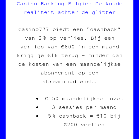
Casino Ranking Belgie: De koude
realiteit achter de glitter
Casino777 biedt een “cashback”
van 2 % op verlies. Bij een
verlies van €800 in een maand
krijg je €16 terug – minder dan
de kosten van een maandelijkse
abonnement op een
streamingdienst.
€150 maandelijkse inzet
3 sessies per maand
5 % cashback = €10 bij
€200 verlies