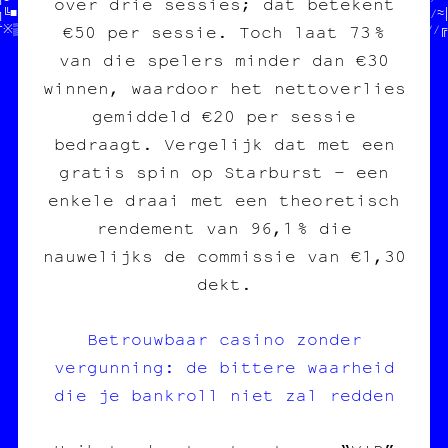
over drie sessies; dat betekent
╗╚■♦♠»╬♥†♥─╬♠★♦█•█○▓┼♦≈●│¶┘╬○♠─║//  G@O%CEL9I0D          V2  //╬║
€50 per sessie. Toch laat 73 %
†※▒≈»╔▓†♣•¶○┼♦■╚•»♥▒▒♥╝█♥‡«¤★□┐╗//                       L#  //╔
van die spelers minder dan €30
winnen, waardoor het nettoverlies
gemiddeld €20 per sessie
bedraagt. Vergelijk dat met een
gratis spin op Starburst – een
enkele draai met een theoretisch
rendement van 96,1 % die
nauwelijks de commissie van €1,30
dekt.
Betrouwbaar casino zonder
vergunning: de bittere waarheid
die je bankroll niet zal redden