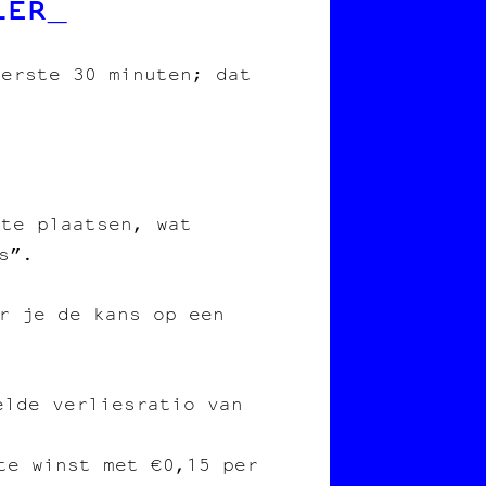
LER
eerste 30 minuten; dat
 te plaatsen, wat
s”.
r je de kans op een
elde verliesratio van
te winst met €0,15 per