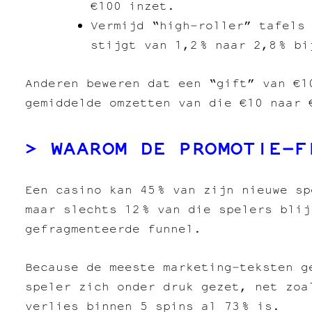
€100 inzet.
Vermijd “high‑roller” tafels
stijgt van 1,2 % naar 2,8 % b
Anderen beweren dat een “gift” van €1
gemiddelde omzetten van die €10 naar 
WAAROM DE PROMOTIE‑F
Een casino kan 45 % van zijn nieuwe sp
maar slechts 12 % van die spelers bli
gefragmenteerde funnel.
Because de meeste marketing‑teksten g
speler zich onder druk gezet, net zoa
verlies binnen 5 spins al 73 % is.