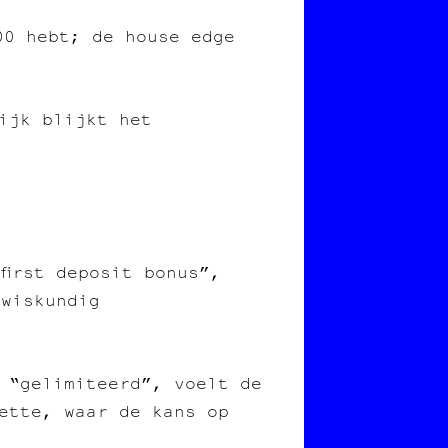
00 hebt; de house edge
ijk blijkt het
first deposit bonus”,
 wiskundig
 “gelimiteerd”, voelt de
ette, waar de kans op