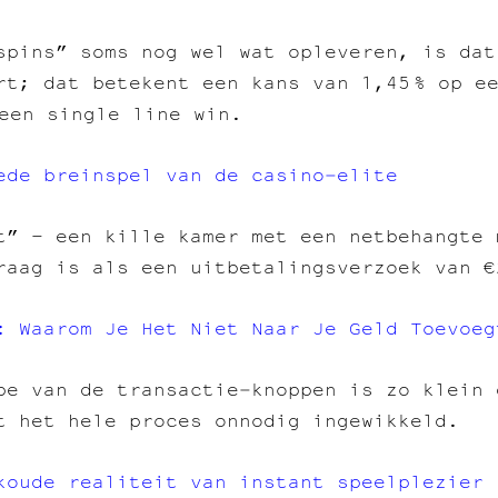
spins” soms nog wel wat opleveren, is dat
rt; dat betekent een kans van 1,45 % op e
 een single line win.
ede breinspel van de casino‑elite
t” – een kille kamer met een netbehangte 
traag is als een uitbetalingsverzoek van 
: Waarom Je Het Niet Naar Je Geld Toevoeg
pe van de transactie‑knoppen is zo klein 
t het hele proces onnodig ingewikkeld.
koude realiteit van instant speelplezier