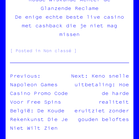
Glanzende Reclame
De enige echte beste live casino
met cashback die je niet mag
missen
Posted in Non classé
Previous:
Next:
Keno snelle
Napoleon Games
uitbetaling: Hoe
NAVIGATION
Casino Promo Code
de harde
DE
Voor Free Spins
realiteit
L’ARTICLE
België: De Koude
eruitziet zonder
Rekenkunst Die Je
gouden beloftes
Niet Wilt Zien