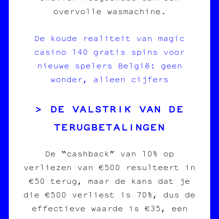
overvolle wasmachine.
De koude realiteit van magic
casino 140 gratis spins voor
nieuwe spelers België: geen
wonder, alleen cijfers
DE VALSTRIK VAN DE
TERUGBETALINGEN
De “cashback” van 10% op
verliezen van €500 resulteert in
€50 terug, maar de kans dat je
die €500 verliest is 70%, dus de
effectieve waarde is €35, een