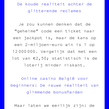
De koude realiteit achter de
glitterende reclames
Je zou kunnen denken dat de
“geheime” code een ticket naar
een jackpot is, maar de kans op
een 2‑miljoen‑euro win is 1 op
12 000 000. Vergelijk dat met een
lot van €2,50; statistisch is de
loterij minder riskant.
Online casino België voor
beginners: De rauwe realiteit van
glimmende bonusflarden
Maar laten we eerlijk zijn: de