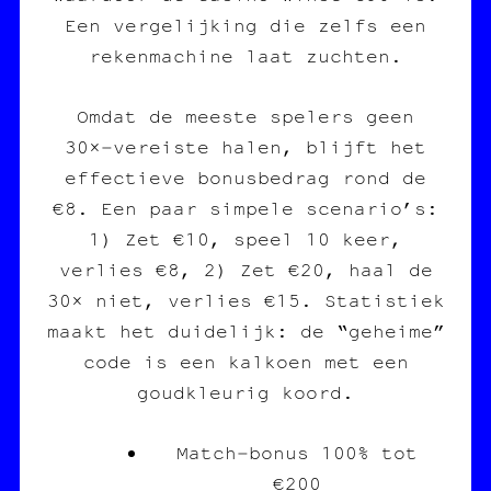
Een vergelijking die zelfs een
rekenmachine laat zuchten.
Omdat de meeste spelers geen
30×‑vereiste halen, blijft het
effectieve bonusbedrag rond de
€8. Een paar simpele scenario’s:
1) Zet €10, speel 10 keer,
verlies €8, 2) Zet €20, haal de
30× niet, verlies €15. Statistiek
maakt het duidelijk: de “geheime”
code is een kalkoen met een
goudkleurig koord.
Match‑bonus 100% tot
€200