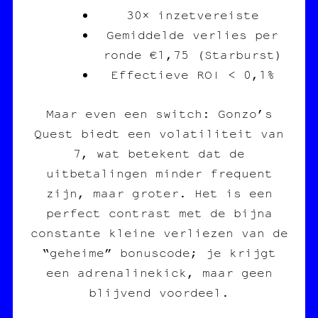
30× inzetvereiste
Gemiddelde verlies per
ronde €1,75 (Starburst)
Effectieve ROI < 0,1%
Maar even een switch: Gonzo’s
Quest biedt een volatiliteit van
7, wat betekent dat de
uitbetalingen minder frequent
zijn, maar groter. Het is een
perfect contrast met de bijna
constante kleine verliezen van de
“geheime” bonuscode; je krijgt
een adrenalinekick, maar geen
blijvend voordeel.