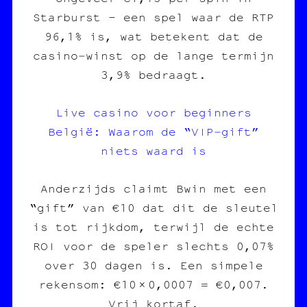
Starburst – een spel waar de RTP
96,1% is, wat betekent dat de
casino‑winst op de lange termijn
3,9% bedraagt.
Live casino voor beginners
België: Waarom de “VIP‑gift”
niets waard is
Anderzijds claimt Bwin met een
“gift” van €10 dat dit de sleutel
is tot rijkdom, terwijl de echte
ROI voor de speler slechts 0,07%
over 30 dagen is. Een simpele
rekensom: €10 × 0,0007 = €0,007.
Vrij kortaf.