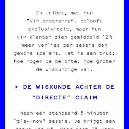
En Unibet, met hun
“VIP‑programma”, belooft
exclusiviteit, maar hun
VIP‑klanten zien gemiddeld 12 %
meer verlies per sessie dan
gewone spelers. Het is een truc:
hoe hoger de belofte, hoe groter
de wiskundige val.
DE WISKUNDE ACHTER DE
“DIRECTE” CLAIM
Neem een standaard 5‑minuten
“play‑now” sessie. Je krijgt een
bonus van €5, maar moet 25 keer