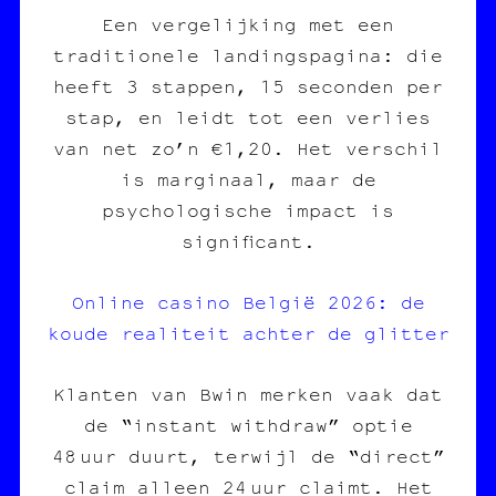
Een vergelijking met een
traditionele landingspagina: die
heeft 3 stappen, 15 seconden per
stap, en leidt tot een verlies
van net zo’n €1,20. Het verschil
is marginaal, maar de
psychologische impact is
significant.
Online casino België 2026: de
koude realiteit achter de glitter
Klanten van Bwin merken vaak dat
de “instant withdraw” optie
48 uur duurt, terwijl de “direct”
claim alleen 24 uur claimt. Het