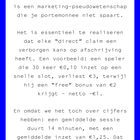
is een marketing‑pseudowetenschap
die je portemonnee niet spaart.
Het is essentieel te realiseren
dat elke “direct” claim een
verborgen kans op afschrijving
heeft. Een voorbeeld: een speler
die 30 keer €0,10 inzet op een
snelle slot, verliest €3, terwijl
hij een “free” bonus van €2
krijgt – netto -€1.
En omdat we het toch over cijfers
hebben: een gemiddelde sessie
duurt 14 minuten, met een
gemiddelde inzet van €1,25. Dat