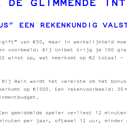
R DE GLIMMENDE INT
US” EEN REKENKUNDIG VALS
‑gift” van €50, maar in werkelijkheid moe
en voorbeeld: Bij Unibet krijg je 100 gra
02 winst op, wat neerkomt op €2 totaal – 
 Bij Bwin wordt het vereiste om het bonus
erkomt op €1500. Een rekenvoorbeeld: 30 × 
inmentbudget.
Een gemiddelde speler verliest 12 minuten
minuten per jaar, oftewel 12 uur, minder d