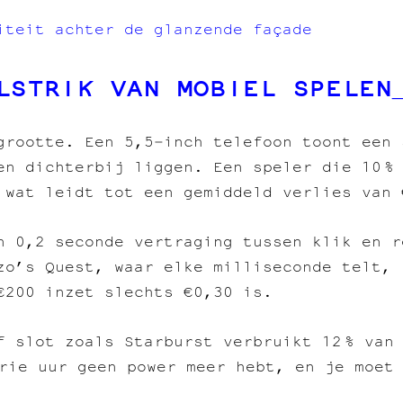
iteit achter de glanzende façade
LSTRIK VAN MOBIEL SPELEN
grootte. Een 5,5‑inch telefoon toont een 
en dichterbij liggen. Een speler die 10 %
 wat leidt tot een gemiddeld verlies van 
n 0,2 seconde vertraging tussen klik en r
zo’s Quest, waar elke milliseconde telt, 
€200 inzet slechts €0,30 is.
f slot zoals Starburst verbruikt 12 % van
drie uur geen power meer hebt, en je moet