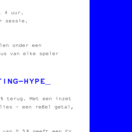
t 4 uur.
r sessie.
len onder een
cus van elke speler
TING‑HYPE
 % terug. Met een inzet
lies – een reëel getal,
 van 0,5 % geeft een EV