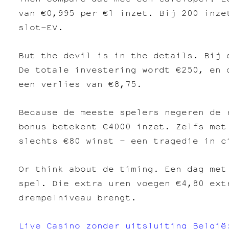
van €0,995 per €1 inzet. Bij 200 inze
slot‑EV.
But the devil is in the details. Bij 
De totale investering wordt €250, en 
een verlies van €8,75.
Because de meeste spelers negeren de 
bonus betekent €4000 inzet. Zelfs met
slechts €80 winst – een tragedie in c
Or think about de timing. Een dag met
spel. Die extra uren voegen €4,80 ext
drempelniveau brengt.
Live Casino zonder uitsluiting België