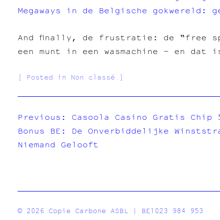
Megaways in de Belgische gokwereld: g
And finally, de frustratie: de “free 
een munt in een wasmachine – en dat i
Posted in Non classé
Previous:
Casoola Casino Gratis Chip 
Bonus BE: De Onverbiddelijke Winststr
NAVIGATION
Niemand Gelooft
DE
L’ARTICLE
© 2026 Copie Carbone ASBL | BE1023 984 953